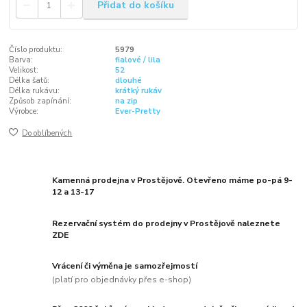
Přidat do košíku
Číslo produktu:
5979
Barva:
fialové / lila
Velikost:
52
Délka šatů:
dlouhé
Délka rukávu:
krátký rukáv
Způsob zapínání:
na zip
Výrobce:
Ever-Pretty
Do oblíbených
Kamenná prodejna v Prostějově. Otevřeno máme po-pá 9-
12 a 13-17
Rezervační systém do prodejny v Prostějově naleznete
ZDE
Vrácení či výměna je samozřejmostí
(platí pro objednávky přes e-shop)