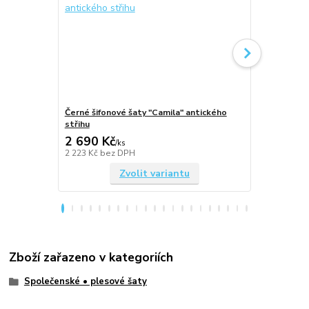
Černé šifonové šaty "Camila" antického
Královsky m
střihu
antického st
2 690 Kč
2 690 Kč
/
ks
2 223 Kč
bez DPH
2 223 Kč
bez
Zvolit variantu
Zboží zařazeno v kategoriích
Společenské • plesové šaty