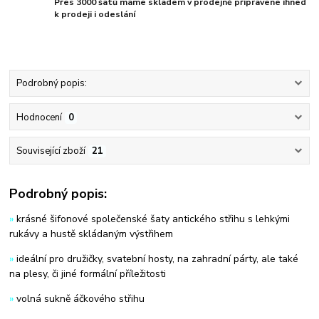
Přes 3000 šatů máme skladem v prodejně připravené ihned
k prodeji i odeslání
Podrobný popis:
Hodnocení
0
Související zboží
21
Podrobný popis:
»
krásné šifonové společenské šaty antického střihu s lehkými
rukávy a hustě skládaným výstřihem
»
ideální pro družičky, svatební hosty, na zahradní párty, ale také
na plesy, či jiné formální příležitosti
»
volná sukně áčkového střihu