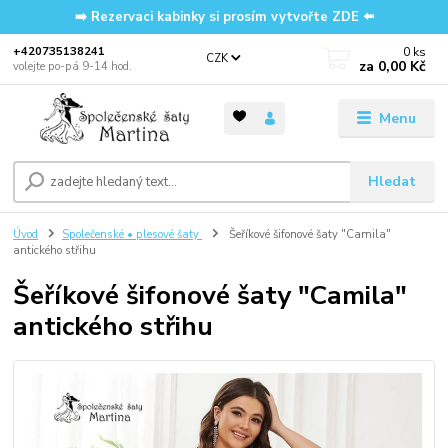
➡️ Rezervaci kabinky si prosím vytvořte ZDE ⬅️
0
ks
‭+420735138241
CZK
za
0,00 Kč
volejte po-pá 9-14 hod.
Menu
Hledat
Úvod
Společenské • plesové šaty
Šeříkové šifonové šaty "Camila"
antického střihu
Šeříkové šifonové šaty "Camila"
antického střihu