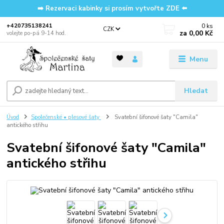
➡️ Rezervaci kabinky si prosím vytvořte ZDE ⬅️
0
ks
‭+420735138241
CZK
za
0,00 Kč
volejte po-pá 9-14 hod.
Menu
Hledat
Úvod
Společenské • plesové šaty
Svatební šifonové šaty "Camila"
antického střihu
Svatební šifonové šaty "Camila"
antického střihu