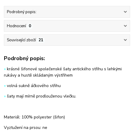
Podrobný popis:
Hodnocení
0
Související zboží
21
Podrobný popis:
»
krásné šifonové společenské šaty antického střihu s lehkými
rukávy a hustě skládaným výstřihem
»
volná sukně áčkového střihu
»
šaty mají mírně prodlouženou vlečku.
Materiál: 100% polyester (šifon)
Vyztužení na prsou: ne