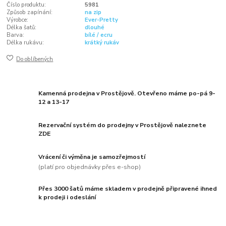
Číslo produktu:
5981
Způsob zapínání:
na zip
Výrobce:
Ever-Pretty
Délka šatů:
dlouhé
Barva:
bílé / ecru
Délka rukávu:
krátký rukáv
Do oblíbených
Kamenná prodejna v Prostějově. Otevřeno máme po-pá 9-
12 a 13-17
Rezervační systém do prodejny v Prostějově naleznete
ZDE
Vrácení či výměna je samozřejmostí
(platí pro objednávky přes e-shop)
Přes 3000 šatů máme skladem v prodejně připravené ihned
k prodeji i odeslání