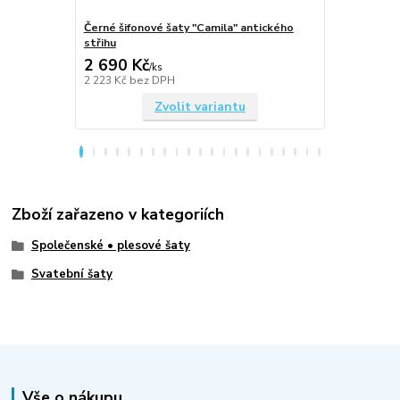
Černé šifonové šaty "Camila" antického
Královsky m
střihu
antického st
2 690 Kč
2 690 Kč
/
ks
2 223 Kč
bez DPH
2 223 Kč
bez
Zvolit variantu
Zboží zařazeno v kategoriích
Společenské • plesové šaty
Svatební šaty
Vše o nákupu