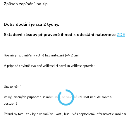
Způsob zapínání: na zip
Doba dodání je cca 2 týdny.
Skladové zásoby připravené ihned k odeslání naleznete
ZDE
Rozměry jsou měřeny volně bez natažení (+/- 2 cm).
V případě chybně zvolené velikosti si dovolím velikost opravit :)
Upozornění
:
Ve výjimečných případech se může stát, že některá velikost nebude zrovna
dostupná.
Pokud by tomu tak bylo ve vaší velikosti, budu vás neprodleně informovat e-mailem.