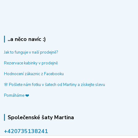
..a něco navíc :)
Jak to funguje v naší prodejně?
Rezervace kabinky v prodejně
Hodnocení zákaznic z Facebooku
🌸 Pošlete nám fotku v šatech od Martiny a získejte slevu
Pomáháme ❤️
Společenské šaty Martina
‭+420735138241
volejte po-pá 9-14 hod.