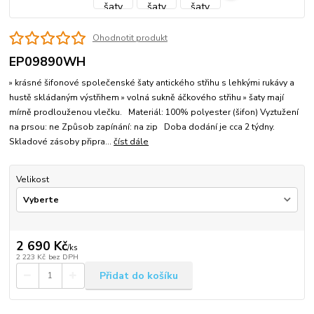
Ohodnotit produkt
EP09890WH
» krásné šifonové společenské šaty antického střihu s lehkými rukávy a
hustě skládaným výstřihem » volná sukně áčkového střihu » šaty mají
mírně prodlouženou vlečku. Materiál: 100% polyester (šifon) Vyztužení
na prsou: ne Způsob zapínání: na zip Doba dodání je cca 2 týdny.
Skladové zásoby připra...
číst dále
Velikost
2 690 Kč
/
ks
2 223 Kč
bez DPH
Přidat do košíku