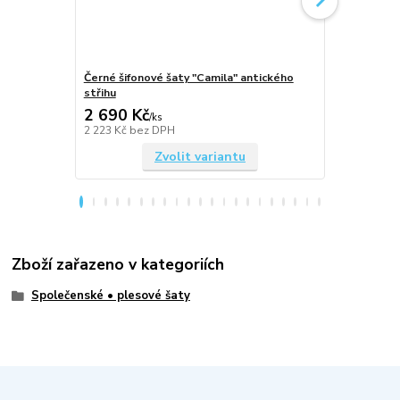
Černé šifonové šaty "Camila" antického
Královsky m
střihu
antického st
2 690 Kč
2 690 Kč
/
ks
2 223 Kč
bez DPH
2 223 Kč
bez
Zvolit variantu
Zboží zařazeno v kategoriích
Společenské • plesové šaty