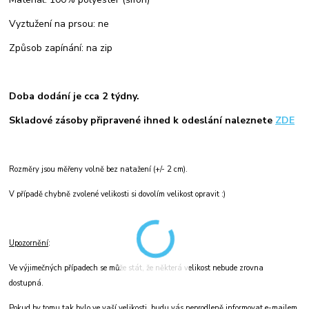
Vyztužení na prsou: ne
Způsob zapínání: na zip
Doba dodání je cca 2 týdny.
Skladové zásoby připravené ihned k odeslání naleznete
ZDE
Rozměry jsou měřeny volně bez natažení (+/- 2 cm).
V případě chybně zvolené velikosti si dovolím velikost opravit :)
Upozornění
:
Ve výjimečných případech se může stát, že některá velikost nebude zrovna
dostupná.
Pokud by tomu tak bylo ve vaší velikosti, budu vás neprodleně informovat e-mailem.