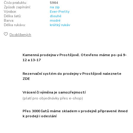
Číslo produktu:
5964
Způsob zapínání:
na zip
Výrobce:
Ever-Pretty
Délka šatů:
dlouhé
Barva:
modré
Délka rukávu:
krátký rukáv
Do oblíbených
Kamenná prodejna v Prostějově. Otevřeno máme po-pá 9-
12 a 13-17
Rezervační systém do prodejny v Prostějově naleznete
ZDE
Vrácení či výměna je samozřejmostí
(platí pro objednávky přes e-shop)
Přes 3000 šatů máme skladem v prodejně připravené ihned
k prodeji i odeslání