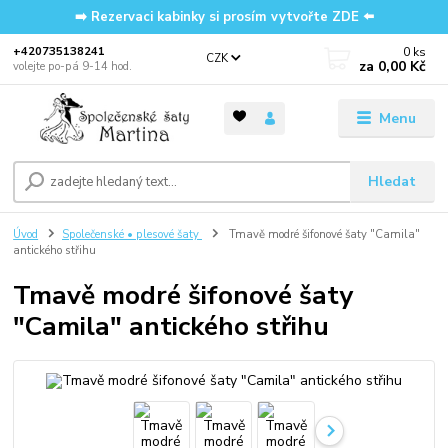
➡️ Rezervaci kabinky si prosím vytvořte ZDE ⬅️
0
ks
‭+420735138241
CZK
za
0,00 Kč
volejte po-pá 9-14 hod.
Menu
Hledat
Úvod
Společenské • plesové šaty
Tmavě modré šifonové šaty "Camila"
antického střihu
Tmavě modré šifonové šaty
"Camila" antického střihu