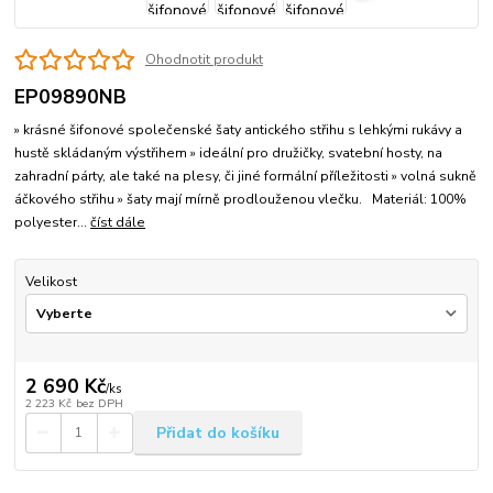
Ohodnotit produkt
EP09890NB
» krásné šifonové společenské šaty antického střihu s lehkými rukávy a
hustě skládaným výstřihem » ideální pro družičky, svatební hosty, na
zahradní párty, ale také na plesy, či jiné formální příležitosti » volná sukně
áčkového střihu » šaty mají mírně prodlouženou vlečku. Materiál: 100%
polyester...
číst dále
Velikost
2 690 Kč
/
ks
2 223 Kč
bez DPH
Přidat do košíku