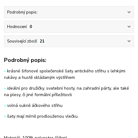
Podrobný popis:
Hodnocení
0
Související zboží
21
Podrobný popis:
»
krásné šifonové společenské šaty antického střihu s lehkými
rukávy a hustě skládaným výstřihem
»
ideální pro družičky, svatební hosty, na zahradní párty, ale také
na plesy, či jiné formální příležitosti
»
volná sukně áčkového střihu
»
šaty mají mírně prodlouženou vlečku.
Materiál: 100% polyester (šifon)