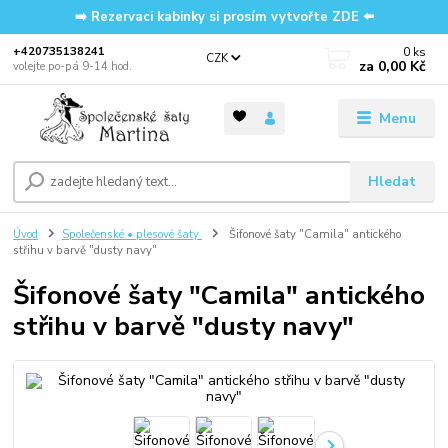
➡️ Rezervaci kabinky si prosím vytvořte ZDE ⬅️
0
ks
‭+420735138241
CZK
za
0,00 Kč
volejte po-pá 9-14 hod.
Menu
Hledat
Úvod
Společenské • plesové šaty
Šifonové šaty "Camila" antického
střihu v barvě "dusty navy"
Šifonové šaty "Camila" antického
střihu v barvě "dusty navy"