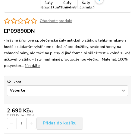
Ohodnotit produkt
EP09890DN
» krásné šifonové společenské šaty antického střihu s lehkými rukávy a
hustě skládaným výstřihem » ideální pro družičky, svatební hosty, na
zahradní párty, ale také na plesy, či jiné formální příležitosti » volná sukně
áčkového střihu » šaty mají mírně prodlouženou vlečku. Materiál: 100%
polyester...
číst dále
Velikost
2 690 Kč
/
ks
2 223 Kč
bez DPH
Přidat do košíku