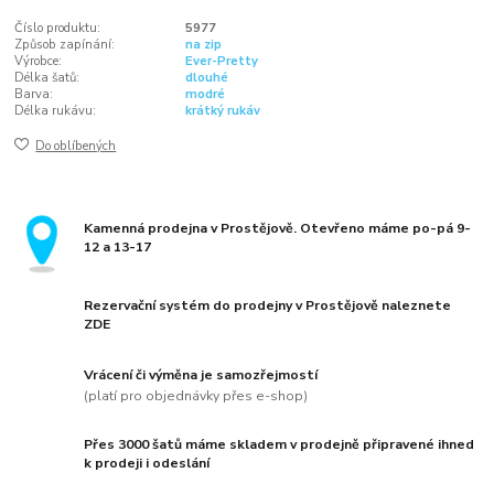
Číslo produktu:
5977
Způsob zapínání:
na zip
Výrobce:
Ever-Pretty
Délka šatů:
dlouhé
Barva:
modré
Délka rukávu:
krátký rukáv
Do oblíbených
Kamenná prodejna v Prostějově. Otevřeno máme po-pá 9-
12 a 13-17
Rezervační systém do prodejny v Prostějově naleznete
ZDE
Vrácení či výměna je samozřejmostí
(platí pro objednávky přes e-shop)
Přes 3000 šatů máme skladem v prodejně připravené ihned
k prodeji i odeslání