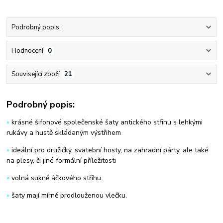
Podrobný popis:
Hodnocení
0
Související zboží
21
Podrobný popis:
»
krásné šifonové společenské šaty antického střihu s lehkými
rukávy a hustě skládaným výstřihem
»
ideální pro družičky, svatební hosty, na zahradní párty, ale také
na plesy, či jiné formální příležitosti
»
volná sukně áčkového střihu
»
šaty mají mírně prodlouženou vlečku.