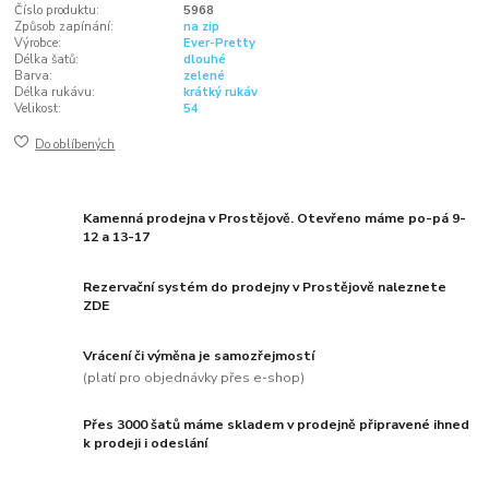
Číslo produktu:
5968
Způsob zapínání:
na zip
Výrobce:
Ever-Pretty
Délka šatů:
dlouhé
Barva:
zelené
Délka rukávu:
krátký rukáv
Velikost:
54
Do oblíbených
Kamenná prodejna v Prostějově. Otevřeno máme po-pá 9-
12 a 13-17
Rezervační systém do prodejny v Prostějově naleznete
ZDE
Vrácení či výměna je samozřejmostí
(platí pro objednávky přes e-shop)
Přes 3000 šatů máme skladem v prodejně připravené ihned
k prodeji i odeslání