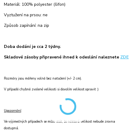
Materiál: 100% polyester (šifon)
Vyztužení na prsou: ne
Způsob zapínání: na zip
Doba dodání je cca 2 týdny.
Skladové zásoby připravené ihned k odeslání naleznete
ZDE
Rozměry jsou měřeny volně bez natažení (+/- 2 cm).
V případě chybně zvolené velikosti si dovolím velikost opravit :)
Upozornění
:
Ve výjimečných případech se může stát, že některá velikost nebude zrovna
dostupná.