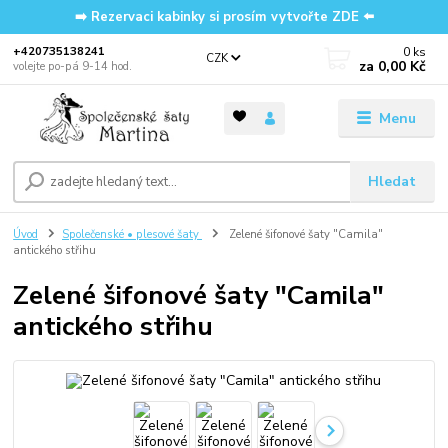
➡️ Rezervaci kabinky si prosím vytvořte ZDE ⬅️
0
ks
‭+420735138241
CZK
za
0,00 Kč
volejte po-pá 9-14 hod.
Menu
Hledat
Úvod
Společenské • plesové šaty
Zelené šifonové šaty "Camila"
antického střihu
Zelené šifonové šaty "Camila"
antického střihu