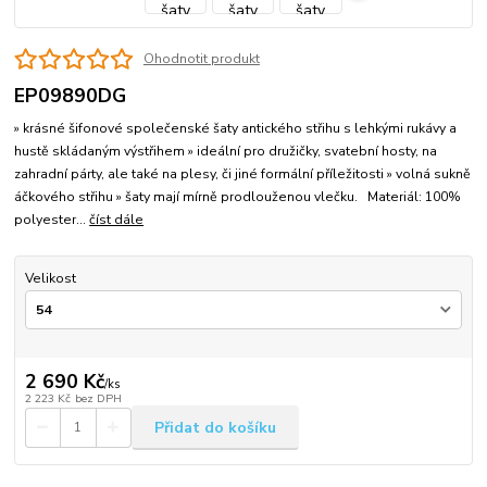
Ohodnotit produkt
EP09890DG
» krásné šifonové společenské šaty antického střihu s lehkými rukávy a
hustě skládaným výstřihem » ideální pro družičky, svatební hosty, na
zahradní párty, ale také na plesy, či jiné formální příležitosti » volná sukně
áčkového střihu » šaty mají mírně prodlouženou vlečku. Materiál: 100%
polyester...
číst dále
Velikost
2 690 Kč
/
ks
2 223 Kč
bez DPH
Přidat do košíku