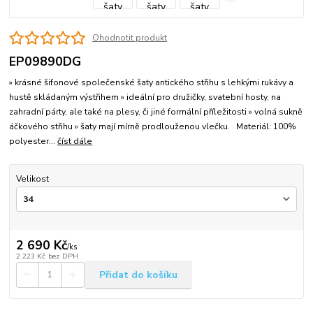
Ohodnotit produkt
EP09890DG
» krásné šifonové společenské šaty antického střihu s lehkými rukávy a
hustě skládaným výstřihem » ideální pro družičky, svatební hosty, na
zahradní párty, ale také na plesy, či jiné formální příležitosti » volná sukně
áčkového střihu » šaty mají mírně prodlouženou vlečku. Materiál: 100%
polyester...
číst dále
Velikost
2 690 Kč
/
ks
2 223 Kč
bez DPH
Přidat do košíku