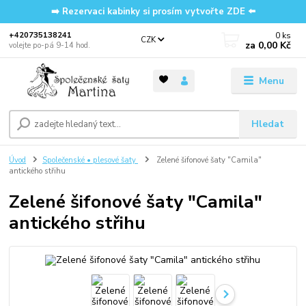
➡️ Rezervaci kabinky si prosím vytvořte ZDE ⬅️
0
ks
‭+420735138241
CZK
za
0,00 Kč
volejte po-pá 9-14 hod.
Menu
Hledat
Úvod
Společenské • plesové šaty
Zelené šifonové šaty "Camila"
antického střihu
Zelené šifonové šaty "Camila"
antického střihu