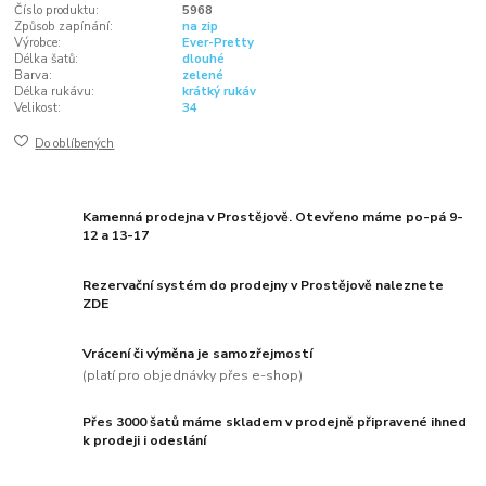
Číslo produktu:
5968
Způsob zapínání:
na zip
Výrobce:
Ever-Pretty
Délka šatů:
dlouhé
Barva:
zelené
Délka rukávu:
krátký rukáv
Velikost:
34
Do oblíbených
Kamenná prodejna v Prostějově. Otevřeno máme po-pá 9-
12 a 13-17
Rezervační systém do prodejny v Prostějově naleznete
ZDE
Vrácení či výměna je samozřejmostí
(platí pro objednávky přes e-shop)
Přes 3000 šatů máme skladem v prodejně připravené ihned
k prodeji i odeslání