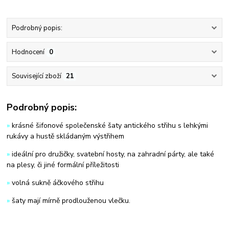
Podrobný popis:
Hodnocení
0
Související zboží
21
Podrobný popis:
»
krásné šifonové společenské šaty antického střihu s lehkými
rukávy a hustě skládaným výstřihem
»
ideální pro družičky, svatební hosty, na zahradní párty, ale také
na plesy, či jiné formální příležitosti
»
volná sukně áčkového střihu
»
šaty mají mírně prodlouženou vlečku.