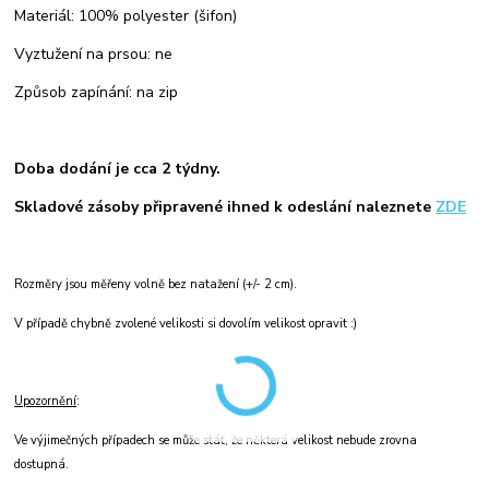
Materiál: 100% polyester (šifon)
Vyztužení na prsou: ne
Způsob zapínání: na zip
Doba dodání je cca 2 týdny.
Skladové zásoby připravené ihned k odeslání naleznete
ZDE
Rozměry jsou měřeny volně bez natažení (+/- 2 cm).
V případě chybně zvolené velikosti si dovolím velikost opravit :)
Upozornění
:
Ve výjimečných případech se může stát, že některá velikost nebude zrovna
dostupná.