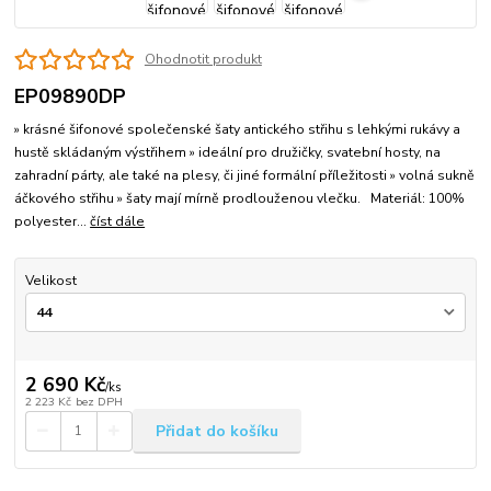
Ohodnotit produkt
EP09890DP
» krásné šifonové společenské šaty antického střihu s lehkými rukávy a
hustě skládaným výstřihem » ideální pro družičky, svatební hosty, na
zahradní párty, ale také na plesy, či jiné formální příležitosti » volná sukně
áčkového střihu » šaty mají mírně prodlouženou vlečku. Materiál: 100%
polyester...
číst dále
Velikost
2 690 Kč
/
ks
2 223 Kč
bez DPH
Přidat do košíku