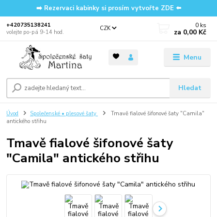
➡️ Rezervaci kabinky si prosím vytvořte ZDE ⬅️
0
ks
‭+420735138241
CZK
za
0,00 Kč
volejte po-pá 9-14 hod.
Menu
Hledat
Úvod
Společenské • plesové šaty
Tmavě fialové šifonové šaty "Camila"
antického střihu
Tmavě fialové šifonové šaty
"Camila" antického střihu