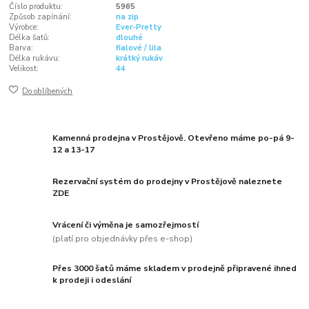
Číslo produktu:
5965
Způsob zapínání:
na zip
Výrobce:
Ever-Pretty
Délka šatů:
dlouhé
Barva:
fialové / lila
Délka rukávu:
krátký rukáv
Velikost:
44
Do oblíbených
Kamenná prodejna v Prostějově. Otevřeno máme po-pá 9-
12 a 13-17
Rezervační systém do prodejny v Prostějově naleznete
ZDE
Vrácení či výměna je samozřejmostí
(platí pro objednávky přes e-shop)
Přes 3000 šatů máme skladem v prodejně připravené ihned
k prodeji i odeslání