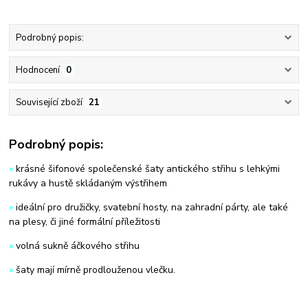
Podrobný popis:
Hodnocení
0
Související zboží
21
Podrobný popis:
»
krásné šifonové společenské šaty antického střihu s lehkými
rukávy a hustě skládaným výstřihem
»
ideální pro družičky, svatební hosty, na zahradní párty, ale také
na plesy, či jiné formální příležitosti
»
volná sukně áčkového střihu
»
šaty mají mírně prodlouženou vlečku.