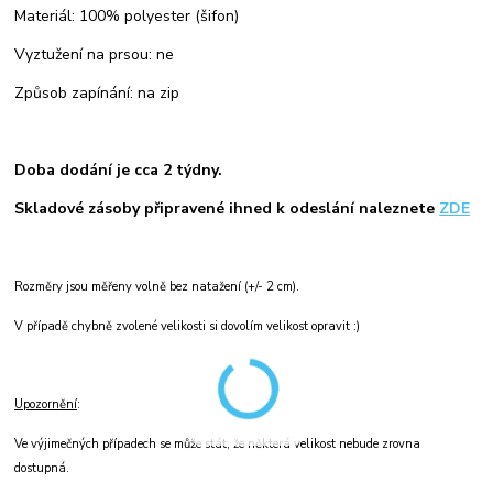
Materiál: 100% polyester (šifon)
Vyztužení na prsou: ne
Způsob zapínání: na zip
Doba dodání je cca 2 týdny.
Skladové zásoby připravené ihned k odeslání naleznete
ZDE
Rozměry jsou měřeny volně bez natažení (+/- 2 cm).
V případě chybně zvolené velikosti si dovolím velikost opravit :)
Upozornění
:
Ve výjimečných případech se může stát, že některá velikost nebude zrovna
dostupná.