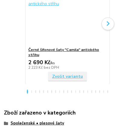
Černé šifonové šaty "Camila" antického
Královsky m
střihu
antického st
2 690 Kč
2 690 Kč
/
ks
2 223 Kč
bez DPH
2 223 Kč
bez
Zvolit variantu
Zboží zařazeno v kategoriích
Společenské • plesové šaty