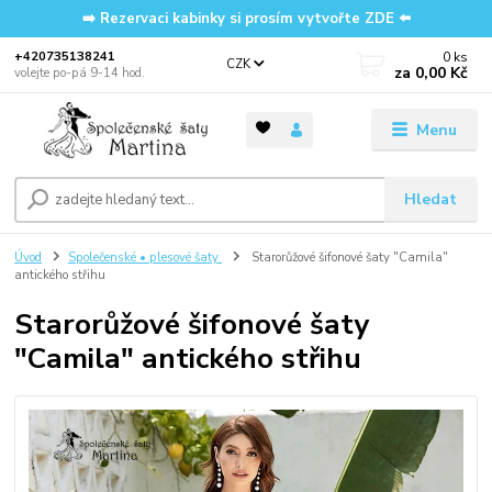
➡️ Rezervaci kabinky si prosím vytvořte ZDE ⬅️
0
ks
‭+420735138241
CZK
za
0,00 Kč
volejte po-pá 9-14 hod.
Menu
Hledat
Úvod
Společenské • plesové šaty
Starorůžové šifonové šaty "Camila"
antického střihu
Starorůžové šifonové šaty
"Camila" antického střihu