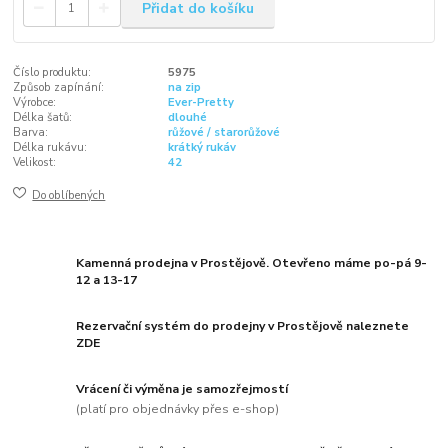
Přidat do košíku
Číslo produktu:
5975
Způsob zapínání:
na zip
Výrobce:
Ever-Pretty
Délka šatů:
dlouhé
Barva:
růžové / starorůžové
Délka rukávu:
krátký rukáv
Velikost:
42
Do oblíbených
Kamenná prodejna v Prostějově. Otevřeno máme po-pá 9-
12 a 13-17
Rezervační systém do prodejny v Prostějově naleznete
ZDE
Vrácení či výměna je samozřejmostí
(platí pro objednávky přes e-shop)