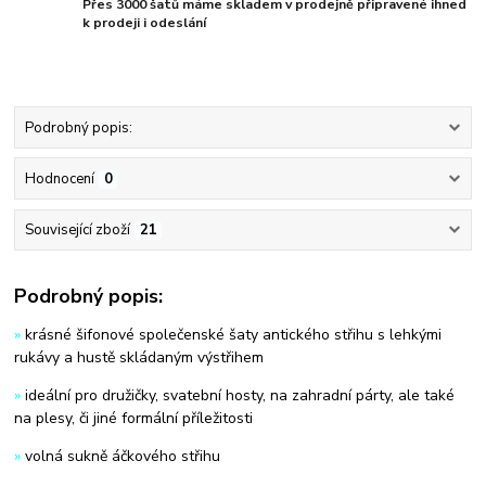
Přes 3000 šatů máme skladem v prodejně připravené ihned
k prodeji i odeslání
Podrobný popis:
Hodnocení
0
Související zboží
21
Podrobný popis:
»
krásné šifonové společenské šaty antického střihu s lehkými
rukávy a hustě skládaným výstřihem
»
ideální pro družičky, svatební hosty, na zahradní párty, ale také
na plesy, či jiné formální příležitosti
»
volná sukně áčkového střihu