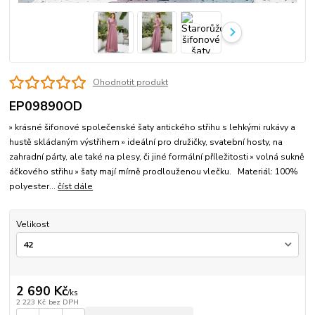
Ohodnotit produkt
EP09890OD
» krásné šifonové společenské šaty antického střihu s lehkými rukávy a
hustě skládaným výstřihem » ideální pro družičky, svatební hosty, na
zahradní párty, ale také na plesy, či jiné formální příležitosti » volná sukně
áčkového střihu » šaty mají mírně prodlouženou vlečku. Materiál: 100%
polyester...
číst dále
Velikost
2 690 Kč
/
ks
2 223 Kč
bez DPH