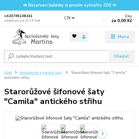
➡️ Rezervaci kabinky si prosím vytvořte ZDE ⬅️
0
ks
‭+420735138241
CZK
za
0,00 Kč
volejte po-pá 9-14 hod.
Menu
Hledat
Úvod
Společenské • plesové šaty
Starorůžové šifonové šaty "Camila"
antického střihu
Starorůžové šifonové šaty
"Camila" antického střihu