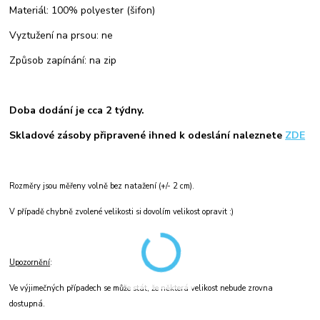
Materiál: 100% polyester (šifon)
Vyztužení na prsou: ne
Způsob zapínání: na zip
Doba dodání je cca 2 týdny.
Skladové zásoby připravené ihned k odeslání naleznete
ZDE
Rozměry jsou měřeny volně bez natažení (+/- 2 cm).
V případě chybně zvolené velikosti si dovolím velikost opravit :)
Upozornění
:
Ve výjimečných případech se může stát, že některá velikost nebude zrovna
dostupná.