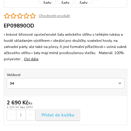
Ohodnotit produkt
EP09890OD
» krásné šifonové společenské šaty antického střihu s lehkými rukávy a
hustě skládaným výstřihem » ideální pro družičky, svatební hosty, na
zahradní párty, ale také na plesy, či jiné formální příležitosti » volná sukně
áčkového střihu » šaty mají mírně prodlouženou vlečku. Materiál: 100%
polyester...
číst dále
Velikost
2 690 Kč
/
ks
2 223 Kč
bez DPH
Přidat do košíku