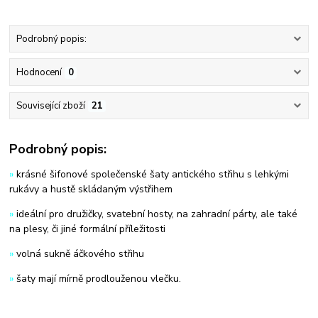
Podrobný popis:
Hodnocení
0
Související zboží
21
Podrobný popis:
»
krásné šifonové společenské šaty antického střihu s lehkými
rukávy a hustě skládaným výstřihem
»
ideální pro družičky, svatební hosty, na zahradní párty, ale také
na plesy, či jiné formální příležitosti
»
volná sukně áčkového střihu
»
šaty mají mírně prodlouženou vlečku.