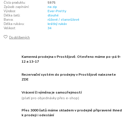
Číslo produktu:
5975
Způsob zapínání:
na zip
Výrobce:
Ever-Pretty
Délka šatů:
dlouhé
Barva:
růžové / starorůžové
Délka rukávu:
krátký rukáv
Velikost:
34
Do oblíbených
Kamenná prodejna v Prostějově. Otevřeno máme po-pá 9-
12 a 13-17
Rezervační systém do prodejny v Prostějově naleznete
ZDE
Vrácení či výměna je samozřejmostí
(platí pro objednávky přes e-shop)
Přes 3000 šatů máme skladem v prodejně připravené ihned
k prodeji i odeslání