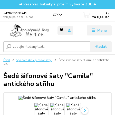
➡️ Rezervaci kabinky si prosím vytvořte ZDE ⬅️
0
ks
‭+420735138241
CZK
za
0,00 Kč
volejte po-pá 9-14 hod.
Menu
Hledat
Úvod
Společenské • plesové šaty
Šedé šifonové šaty "Camila" antického
střihu
Šedé šifonové šaty "Camila"
antického střihu