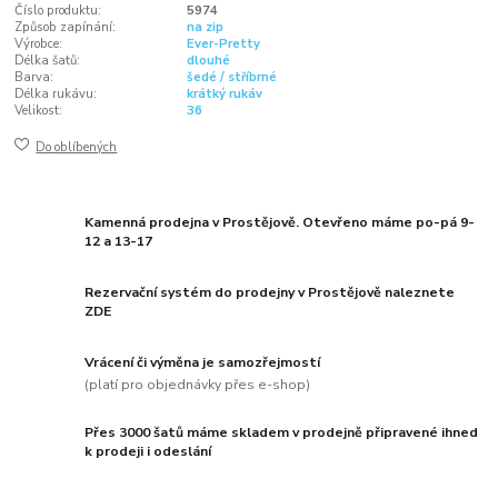
Číslo produktu:
5974
Způsob zapínání:
na zip
Výrobce:
Ever-Pretty
Délka šatů:
dlouhé
Barva:
šedé / stříbrné
Délka rukávu:
krátký rukáv
Velikost:
36
Do oblíbených
Kamenná prodejna v Prostějově. Otevřeno máme po-pá 9-
12 a 13-17
Rezervační systém do prodejny v Prostějově naleznete
ZDE
Vrácení či výměna je samozřejmostí
(platí pro objednávky přes e-shop)
Přes 3000 šatů máme skladem v prodejně připravené ihned
k prodeji i odeslání