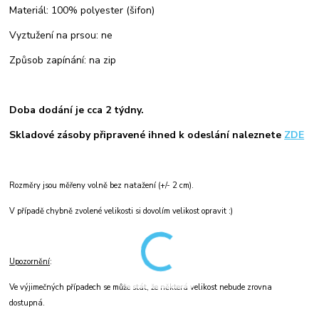
Materiál: 100% polyester (šifon)
Vyztužení na prsou: ne
Způsob zapínání: na zip
Doba dodání je cca 2 týdny.
Skladové zásoby připravené ihned k odeslání naleznete
ZDE
Rozměry jsou měřeny volně bez natažení (+/- 2 cm).
V případě chybně zvolené velikosti si dovolím velikost opravit :)
Upozornění
:
Ve výjimečných případech se může stát, že některá velikost nebude zrovna
dostupná.