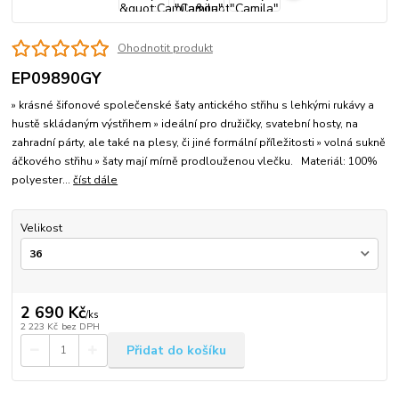
Ohodnotit produkt
EP09890GY
» krásné šifonové společenské šaty antického střihu s lehkými rukávy a
hustě skládaným výstřihem » ideální pro družičky, svatební hosty, na
zahradní párty, ale také na plesy, či jiné formální příležitosti » volná sukně
áčkového střihu » šaty mají mírně prodlouženou vlečku. Materiál: 100%
polyester...
číst dále
Velikost
2 690 Kč
/
ks
2 223 Kč
bez DPH
Přidat do košíku