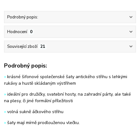
Podrobný popis:
Hodnocení
0
Související zboží
21
Podrobný popis:
»
krásné šifonové společenské šaty antického střihu s lehkými
rukávy a hustě skládaným výstřihem
»
ideální pro družičky, svatební hosty, na zahradní párty, ale také
na plesy, či jiné formální příležitosti
»
volná sukně áčkového střihu
»
šaty mají mírně prodlouženou vlečku.