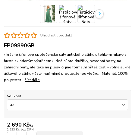
Ohodnotit produkt
EP09890GB
» krásné šifonové společenské šaty antického střihu s lehkými rukávy a
hustě skládaným výstřihem » ideální pro družičky, svatební hosty, na
zahradní párty, ale také na plesy, či jiné formální příležitosti » volná sukně
áčkového střihu » šaty mají mírně prodlouženou vlečku. Materiál: 100%
polyester...
číst dále
Velikost
2 690 Kč
/
ks
2 223 Kč
bez DPH