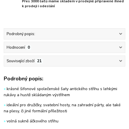
Přes 3000 šatů máme skladem v prodejně připravené ihned
k prodeji i odeslání
Podrobný popis:
Hodnocení
0
Související zboží
21
Podrobný popis:
»
krásné šifonové společenské šaty antického střihu s lehkými
rukávy a hustě skládaným výstřihem
»
ideální pro družičky, svatební hosty, na zahradní párty, ale také
na plesy, či jiné formální příležitosti
»
volná sukně áčkového střihu