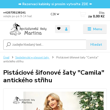
➡️ Rezervaci kabinky si prosím vytvořte ZDE ⬅️
0
ks
‭+420735138241
CZK
za
0,00 Kč
volejte po-pá 9-14 hod.
Menu
Hledat
Úvod
Společenské • plesové šaty
Pistáciové šifonové šaty "Camila"
antického střihu
Pistáciové šifonové šaty "Camila"
antického střihu