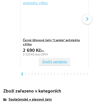
Černé šifonové šaty "Camila" antického
Královsky m
střihu
antického st
2 690 Kč
2 690 Kč
/
ks
2 223 Kč
bez DPH
2 223 Kč
bez
Zvolit variantu
Zboží zařazeno v kategoriích
Společenské • plesové šaty