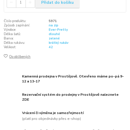
Přidat do košíku
Číslo produktu:
5971
Způsob zapínání:
na zip
Výrobce:
Ever-Pretty
Délka šatů:
dlouhé
Barva:
zelené
Délka rukávu:
krátký rukáv
Velikost:
42
Do oblíbených
Kamenná prodejna v Prostějově. Otevřeno máme po-pá 9-
12 a 13-17
Rezervační systém do prodejny v Prostějově naleznete
ZDE
Vrácení či výměna je samozřejmostí
(platí pro objednávky přes e-shop)