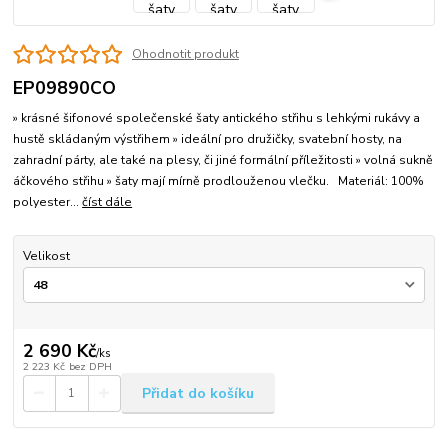
Ohodnotit produkt
EP09890CO
» krásné šifonové společenské šaty antického střihu s lehkými rukávy a
hustě skládaným výstřihem » ideální pro družičky, svatební hosty, na
zahradní párty, ale také na plesy, či jiné formální příležitosti » volná sukně
áčkového střihu » šaty mají mírně prodlouženou vlečku. Materiál: 100%
polyester...
číst dále
Velikost
2 690 Kč
/
ks
2 223 Kč
bez DPH
Přidat do košíku