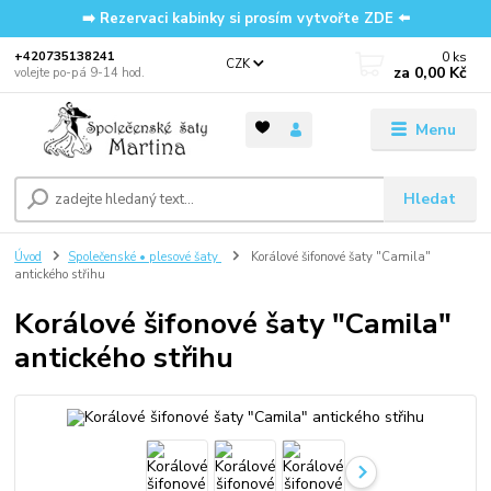
➡️ Rezervaci kabinky si prosím vytvořte ZDE ⬅️
0
ks
‭+420735138241
CZK
za
0,00 Kč
volejte po-pá 9-14 hod.
Menu
Hledat
Úvod
Společenské • plesové šaty
Korálové šifonové šaty "Camila"
antického střihu
Korálové šifonové šaty "Camila"
antického střihu