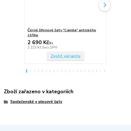
Černé šifonové šaty "Camila" antického
Královsky m
střihu
antického st
2 690 Kč
2 690 Kč
/
ks
2 223 Kč
bez DPH
2 223 Kč
bez
Zvolit variantu
Zboží zařazeno v kategoriích
Společenské • plesové šaty