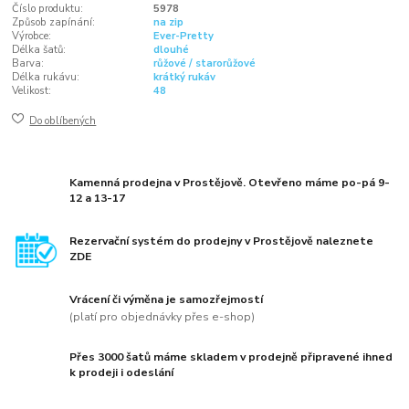
Číslo produktu:
5978
Způsob zapínání:
na zip
Výrobce:
Ever-Pretty
Délka šatů:
dlouhé
Barva:
růžové / starorůžové
Délka rukávu:
krátký rukáv
Velikost:
48
Do oblíbených
Kamenná prodejna v Prostějově. Otevřeno máme po-pá 9-
12 a 13-17
Rezervační systém do prodejny v Prostějově naleznete
ZDE
Vrácení či výměna je samozřejmostí
(platí pro objednávky přes e-shop)
Přes 3000 šatů máme skladem v prodejně připravené ihned
k prodeji i odeslání