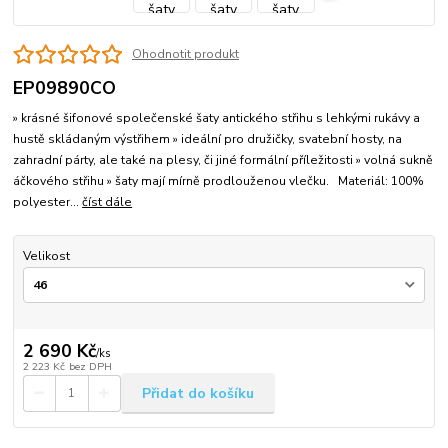
Ohodnotit produkt
EP09890CO
» krásné šifonové společenské šaty antického střihu s lehkými rukávy a
hustě skládaným výstřihem » ideální pro družičky, svatební hosty, na
zahradní párty, ale také na plesy, či jiné formální příležitosti » volná sukně
áčkového střihu » šaty mají mírně prodlouženou vlečku. Materiál: 100%
polyester...
číst dále
Velikost
2 690 Kč
/
ks
2 223 Kč
bez DPH
Přidat do košíku