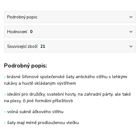
Podrobný popis:
Hodnocení
0
Související zboží
21
Podrobný popis:
»
krásné šifonové společenské šaty antického střihu s lehkými
rukávy a hustě skládaným výstřihem
»
ideální pro družičky, svatební hosty, na zahradní párty, ale také
na plesy, či jiné formální příležitosti
»
volná sukně áčkového střihu
»
šaty mají mírně prodlouženou vlečku.