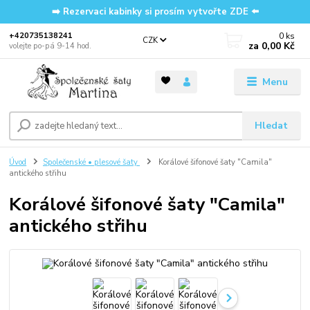
➡️ Rezervaci kabinky si prosím vytvořte ZDE ⬅️
0
ks
‭+420735138241
CZK
za
0,00 Kč
volejte po-pá 9-14 hod.
Menu
Hledat
Úvod
Společenské • plesové šaty
Korálové šifonové šaty "Camila"
antického střihu
Korálové šifonové šaty "Camila"
antického střihu