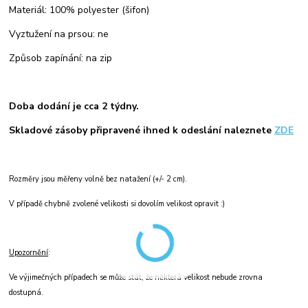
Materiál: 100% polyester (šifon)
Vyztužení na prsou: ne
Způsob zapínání: na zip
Doba dodání je cca 2 týdny.
Skladové zásoby připravené ihned k odeslání naleznete
ZDE
Rozměry jsou měřeny volně bez natažení (+/- 2 cm).
V případě chybně zvolené velikosti si dovolím velikost opravit :)
Upozornění
:
Ve výjimečných případech se může stát, že některá velikost nebude zrovna
dostupná.