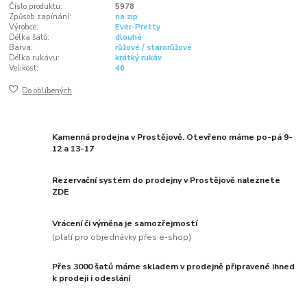
Číslo produktu:
5978
Způsob zapínání:
na zip
Výrobce:
Ever-Pretty
Délka šatů:
dlouhé
Barva:
růžové / starorůžové
Délka rukávu:
krátký rukáv
Velikost:
46
Do oblíbených
Kamenná prodejna v Prostějově. Otevřeno máme po-pá 9-
12 a 13-17
Rezervační systém do prodejny v Prostějově naleznete
ZDE
Vrácení či výměna je samozřejmostí
(platí pro objednávky přes e-shop)
Přes 3000 šatů máme skladem v prodejně připravené ihned
k prodeji i odeslání