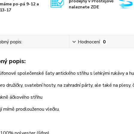
prodejny v Prostějově
máme po-pá 9-12 a
naleznete ZDE
13-17
bný popis:
Hodnocení
0
ný popis:
ifonové společenské šaty antického střihu s lehkými rukávy a 
ro družičky, svatební hosty, na zahradní párty, ale také na plesy, či
ukně áčkového střihu
í mírně prodlouženou vlečku.
 100% polyester (šifon)