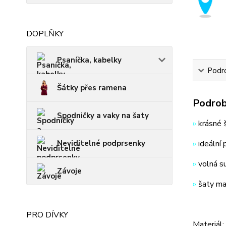
DOPLŇKY
Psaníčka, kabelky
Podro
Šátky přes ramena
Podrob
Spodničky a vaky na šaty
»
krásné š
Neviditelné podprsenky
»
ideální p
»
volná s
Závoje
»
šaty maj
PRO DÍVKY
Materiál: