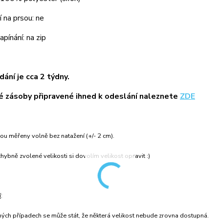
 na prsou: ne
pínání: na zip
ání je cca 2 týdny.
 zásoby připravené ihned k odeslání naleznete
ZDE
ou měřeny volně bez natažení (+/- 2 cm).
hybně zvolené velikosti si dovolím velikost opravit :)
í
:
ných případech se může stát, že některá velikost nebude zrovna dostupná.