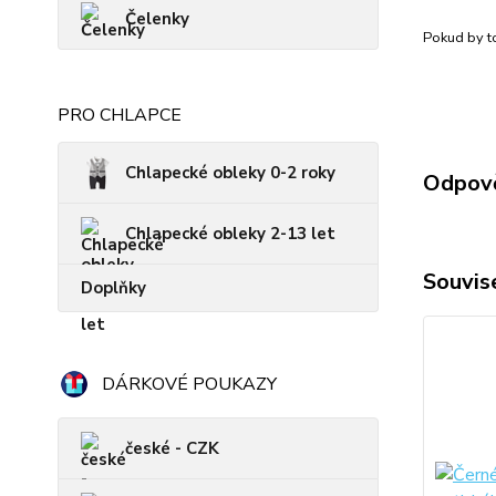
Čelenky
Pokud by to
PRO CHLAPCE
Chlapecké obleky 0-2 roky
Odpově
Chlapecké obleky 2-13 let
Souvise
Doplňky
DÁRKOVÉ POUKAZY
české - CZK