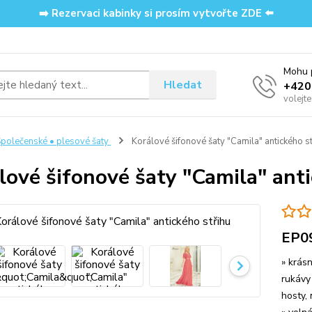
➡️ Rezervaci kabinky si prosím vytvořte ZDE ⬅️
Mohu p
Hledat
‭+42
volejt
polečenské • plesové šaty
Korálové šifonové šaty "Camila" antického st
lové šifonové šaty "Camila" anti
EP0
» krás
rukávy
hosty, 