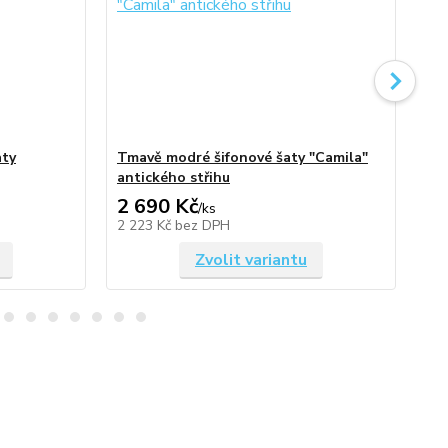
aty
Tmavě modré šifonové šaty "Camila"
Tm
antického střihu
an
2 690 Kč
2 
/
ks
2 223 Kč
bez DPH
2 
Zvolit variantu