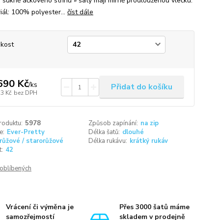
á sukně áčkového střihu » šaty mají mírně prodlouženou vlečku.
ál: 100% polyester...
číst dále
ikost
690 Kč
/
ks
Přidat do košíku
23 Kč
bez DPH
roduktu:
5978
Způsob zapínání:
na zip
e:
Ever-Pretty
Délka šatů:
dlouhé
růžové / starorůžové
Délka rukávu:
krátký rukáv
t:
42
oblíbených
Vrácení či výměna je
Přes 3000 šatů máme
samozřejmostí
skladem v prodejně