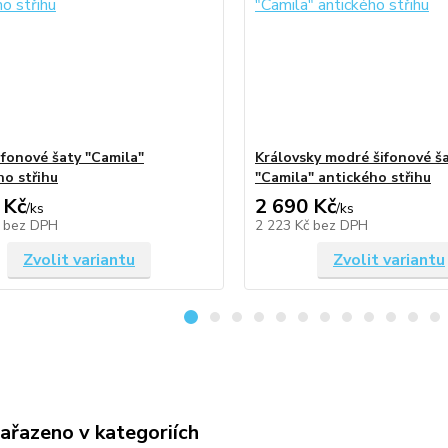
ifonové šaty "Camila"
Královsky modré šifonové š
ho střihu
"Camila" antického střihu
 Kč
2 690 Kč
/
ks
/
ks
č
bez DPH
2 223 Kč
bez DPH
Zvolit variantu
Zvolit variantu
zařazeno v kategoriích