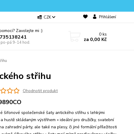
Přihlášení
CZK
omoci? Zavolejte mi :)
0
ks
0735138241
za
0,00 Kč
e po-pá 9-14 hod.
řihu
ckého střihu
Ohodnotit produkt
9890CO
né šifonové společenské šaty antického střihu s lehkými
 a hustě skládaným výstřihem » ideální pro družičky, svatební
na zahradní párty, ale také na plesy, či jiné formální příležitosti