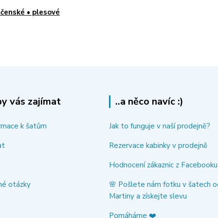
čenské • plesové
y vás zajímat
..a něco navíc :)
rmace k šatům
Jak to funguje v naší prodejně?
at
Rezervace kabinky v prodejně
Hodnocení zákaznic z Facebooku
né otázky
🌸 Pošlete nám fotku v šatech o
Martiny a získejte slevu
Pomáháme ❤️