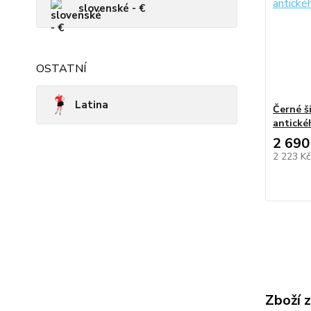
slovenské - €
OSTATNÍ
Latina
Černé š
antické
2 690
2 223 K
Zboží 