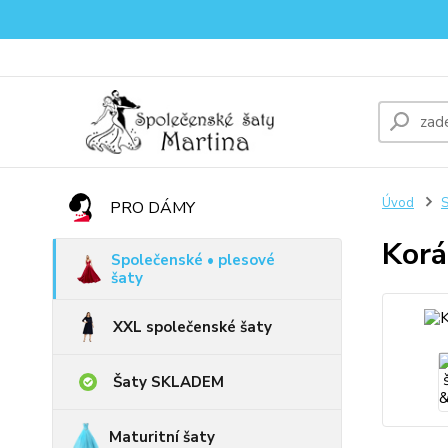
Úvod
S
PRO DÁMY
Korá
Společenské • plesové
šaty
XXL společenské šaty
Šaty SKLADEM
Maturitní šaty