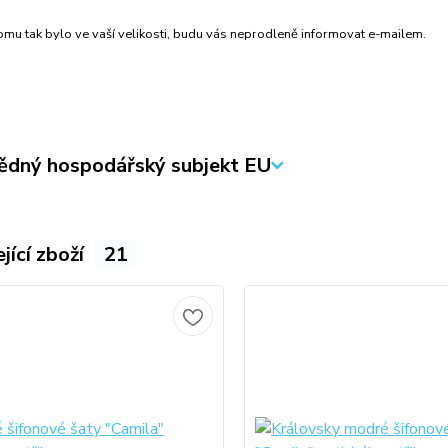
mu tak bylo ve vaší velikosti, budu vás neprodleně informovat e-mailem.
dný hospodářský subjekt EU
jící zboží
21