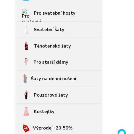
Pro svatební hosty
Svatební šaty
Těhotenské šaty
Pro starší dámy
Šaty na denní nošení
Pouzdrové šaty
Koktejlky
Výprodej -20-50%