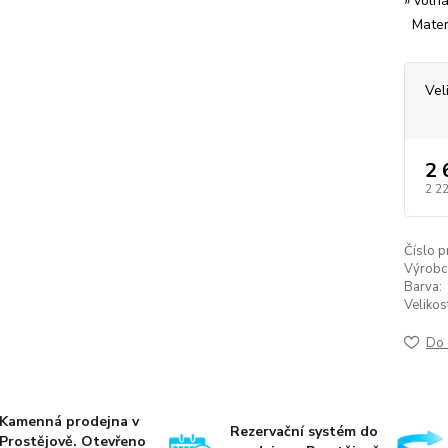
» voln
Materi
Vel
2 
2 2
Číslo p
Výrobc
Barva:
Velikos
Do 
Kamenná prodejna v
Rezervační systém do
Prostějově. Otevřeno