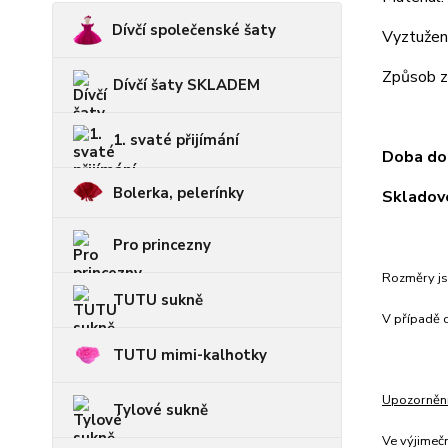
Dívčí společenské šaty
Vyztužení
Způsob za
Dívčí šaty SKLADEM
1. svaté přijímání
Doba dod
Bolerka, pelerínky
Skladové
Pro princezny
Rozměry js
TUTU sukně
V případě c
TUTU mimi-kalhotky
Upozorněn
Tylové sukně
Ve výjimeč