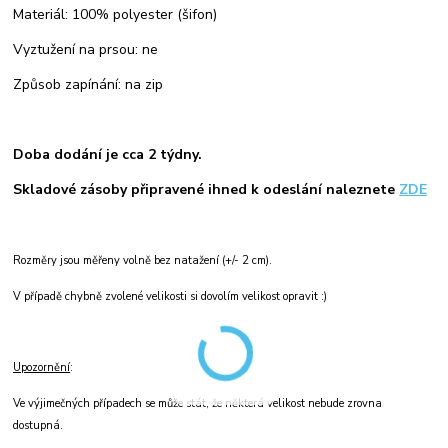
Materiál: 100% polyester (šifon)
Vyztužení na prsou: ne
Způsob zapínání: na zip
Doba dodání je cca 2 týdny.
Skladové zásoby připravené ihned k odeslání naleznete
ZDE
Rozměry jsou měřeny volně bez natažení (+/- 2 cm).
V případě chybně zvolené velikosti si dovolím velikost opravit :)
Upozornění
:
Ve výjimečných případech se může stát, že některá velikost nebude zrovna
dostupná.