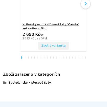
Královsky modré šifonové šaty "Camila"
Tmavě modré
antického střihu
antického st
2 690 Kč
2 690 Kč
/
ks
2 223 Kč
bez DPH
2 223 Kč
bez
Zvolit variantu
Zboží zařazeno v kategoriích
Společenské • plesové šaty