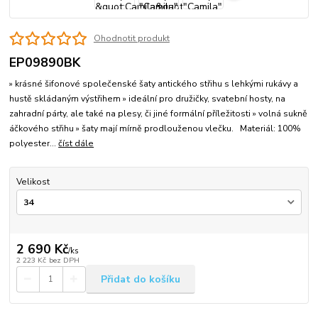
Ohodnotit produkt
EP09890BK
» krásné šifonové společenské šaty antického střihu s lehkými rukávy a
hustě skládaným výstřihem » ideální pro družičky, svatební hosty, na
zahradní párty, ale také na plesy, či jiné formální příležitosti » volná sukně
áčkového střihu » šaty mají mírně prodlouženou vlečku. Materiál: 100%
polyester...
číst dále
Velikost
2 690 Kč
/
ks
2 223 Kč
bez DPH
Přidat do košíku