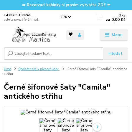
➡️ Rezervaci kabinky si prosím vytvořte ZDE ⬅️
0
ks
‭+420735138241
CZK
za
0,00 Kč
volejte po-pá 9-14 hod.
Menu
Hledat
Úvod
Společenské • plesové šaty
Černé šifonové šaty "Camila" antického
střihu
Černé šifonové šaty "Camila"
antického střihu