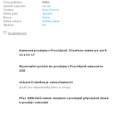
Číslo produktu:
5962
Způsob zapínání:
na zip
Výrobce:
Ever-Pretty
Délka šatů:
dlouhé
Barva:
černé
Délka rukávu:
krátký rukáv
Velikost:
34
Do oblíbených
Kamenná prodejna v Prostějově. Otevřeno máme po-pá 9-
12 a 13-17
Rezervační systém do prodejny v Prostějově naleznete
ZDE
Vrácení či výměna je samozřejmostí
(platí pro objednávky přes e-shop)
Přes 3000 šatů máme skladem v prodejně připravené ihned
k prodeji i odeslání