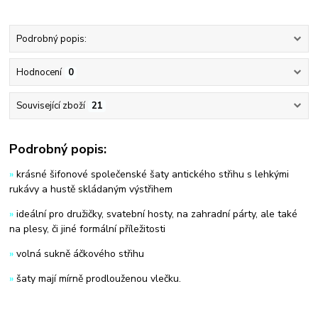
Podrobný popis:
Hodnocení
0
Související zboží
21
Podrobný popis:
»
krásné šifonové společenské šaty antického střihu s lehkými
rukávy a hustě skládaným výstřihem
»
ideální pro družičky, svatební hosty, na zahradní párty, ale také
na plesy, či jiné formální příležitosti
»
volná sukně áčkového střihu
»
šaty mají mírně prodlouženou vlečku.