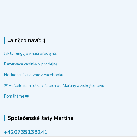
..a něco navíc :)
Jak to funguje v naší prodejně?
Rezervace kabinky v prodejně
Hodnocení zákaznic z Facebooku
🌸 Pošlete nám fotku v šatech od Martiny a získejte slevu
Pomáháme ❤️
Společenské šaty Martina
‭+420735138241