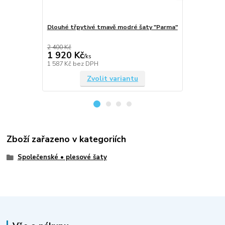
Dlouhé třpytivé tmavě modré šaty "Parma"
Dlouhé třpy
2 400 Kč
2 400 Kč
1 920 Kč
1 920 Kč
/
ks
1 587 Kč
bez DPH
1 587 Kč
bez
Zvolit variantu
Zboží zařazeno v kategoriích
Společenské • plesové šaty