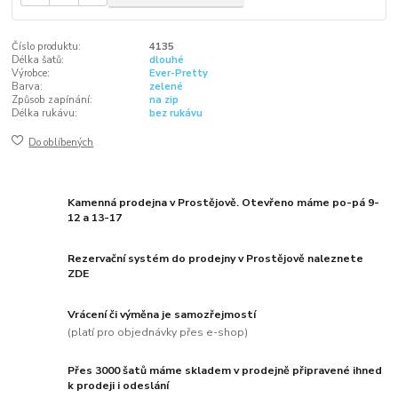
Číslo produktu:
4135
Délka šatů:
dlouhé
Výrobce:
Ever-Pretty
Barva:
zelené
Způsob zapínání:
na zip
Délka rukávu:
bez rukávu
Do oblíbených
Kamenná prodejna v Prostějově. Otevřeno máme po-pá 9-
12 a 13-17
Rezervační systém do prodejny v Prostějově naleznete
ZDE
Vrácení či výměna je samozřejmostí
(platí pro objednávky přes e-shop)
Přes 3000 šatů máme skladem v prodejně připravené ihned
k prodeji i odeslání