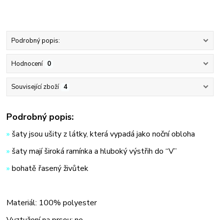
Podrobný popis:
Hodnocení
0
Související zboží
4
Podrobný popis:
»
šaty jsou ušity z látky, která vypadá jako noční obloha
»
šaty mají široká ramínka a hluboký výstřih do “V”
»
bohatě řasený živůtek
Materiál: 100% polyester
Vyztužení na prsou: ne