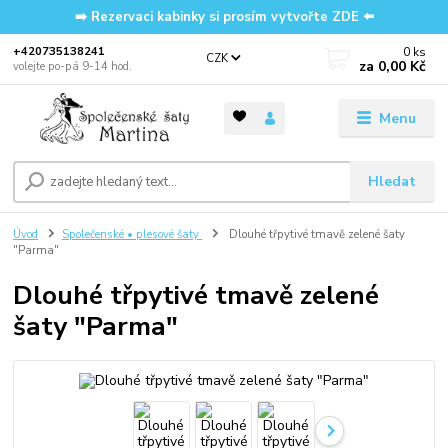
➡️ Rezervaci kabinky si prosím vytvořte ZDE ⬅️
0
ks
‭+420735138241
CZK
za
0,00 Kč
volejte po-pá 9-14 hod.
Menu
Hledat
Úvod
Společenské • plesové šaty
Dlouhé třpytivé tmavě zelené šaty
"Parma"
Dlouhé třpytivé tmavě zelené
šaty "Parma"