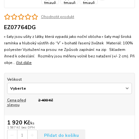
Ohodnotit produkt
EZ07764DG
» šaty jsou ušity z látky, která vypadá jako noční obloha » šaty mají široká
ramínka a hluboký výstřih do “V” » bohatě řasený živůtek Materiál: 100%
polyester Vyztužení na prsou: ne Způsob zapínání: na zip Skladem
ihned k odeslání. Rozměry jsou měřeny volně bez natažení (+/- 2 cm). Při
obje...
číst dále
Velikost
Cena před
2 400 Kč
slevou
1 920 Kč
/
ks
1 587 Kč
bez DPH
Přidat do košíku