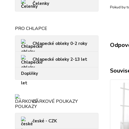
Čelenky
Pokud by to
PRO CHLAPCE
Chlapecké obleky 0-2 roky
Odpově
Chlapecké obleky 2-13 let
Souvise
Doplňky
DÁRKOVÉ POUKAZY
české - CZK