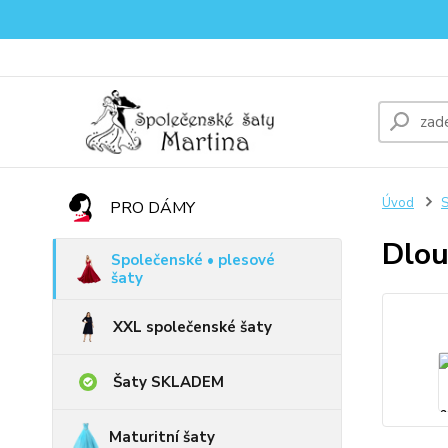
Úvod
S
PRO DÁMY
Dlou
Společenské • plesové
šaty
XXL společenské šaty
Šaty SKLADEM
Maturitní šaty