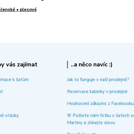
čenské • plesové
y vás zajímat
..a něco navíc :)
rmace k šatům
Jak to funguje v naší prodejně?
at
Rezervace kabinky v prodejně
Hodnocení zákaznic z Facebooku
né otázky
🌸 Pošlete nám fotku v šatech o
Martiny a získejte slevu