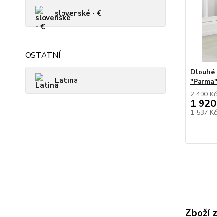
slovenské - €
OSTATNÍ
Dlouhé 
Latina
"Parma"
2 400 Kč
1 920
1 587 K
Zboží 