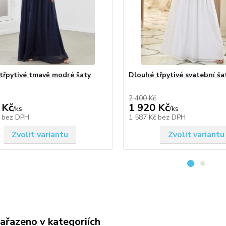
třpytivé tmavě modré šaty
Dlouhé třpytivé svatební ša
2 400 Kč
 Kč
1 920 Kč
/
ks
/
ks
č
bez DPH
1 587 Kč
bez DPH
Zvolit variantu
Zvolit variantu
zařazeno v kategoriích