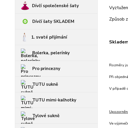
Dívčí společenské šaty
Vyztužení
Způsob za
Dívčí šaty SKLADEM
1. svaté přijímání
Skladem 
Bolerka, pelerínky
Rozměry jso
Pro princezny
Při objedn
TUTU sukně
V případě c
TUTU mimi-kalhotky
Upozorněn
Tylové sukně
Ve výjimeč