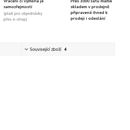
Vrácení či výměna je
Přes 3000 šatů máme
samozřejmostí
skladem v prodejně
připravené ihned k
(platí pro objednávky
prodeji i odeslání
přes e-shop)
Související zboží
4