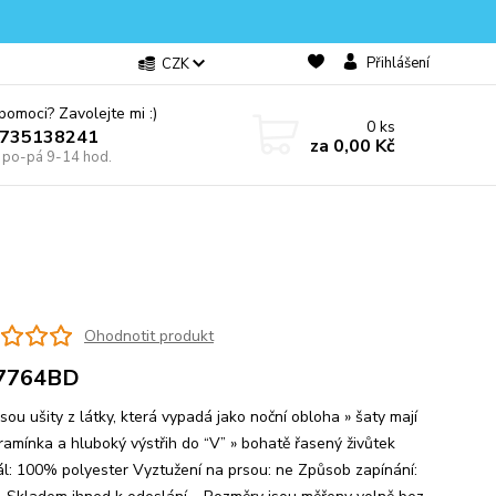
Přihlášení
CZK
omoci? Zavolejte mi :)
0
ks
0735138241
za
0,00 Kč
e po-pá 9-14 hod.
Ohodnotit produkt
7764BD
jsou ušity z látky, která vypadá jako noční obloha » šaty mají
 ramínka a hluboký výstřih do “V” » bohatě řasený živůtek
ál: 100% polyester Vyztužení na prsou: ne Způsob zapínání: