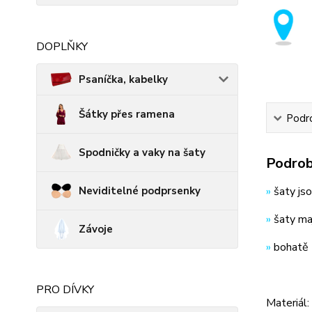
DOPLŇKY
Psaníčka, kabelky
Šátky přes ramena
Podro
Spodničky a vaky na šaty
Podrob
Neviditelné podprsenky
»
šaty jso
»
šaty maj
Závoje
»
bohatě 
PRO DÍVKY
Materiál