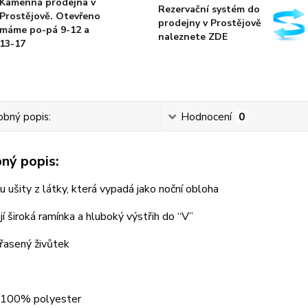
Kamenná prodejna v
Rezervační systém do
Prostějově. Otevřeno
prodejny v Prostějově
máme po-pá 9-12 a
naleznete ZDE
13-17
bný popis:
Hodnocení
0
ný popis:
u ušity z látky, která vypadá jako noční obloha
í široká ramínka a hluboký výstřih do “V”
řasený živůtek
: 100% polyester