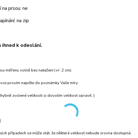
 na prsou: ne
pínání: na zip
ihned k odeslání.
u měřeny volně bez natažení (+/- 2 cm).
ávce prosím napište do poznámky Vaše míry.
hybně zvolené velikosti si dovolím velikost opravit :)
í
:
ných případech se může stát, že některá velikost nebude zrovna dostupná.