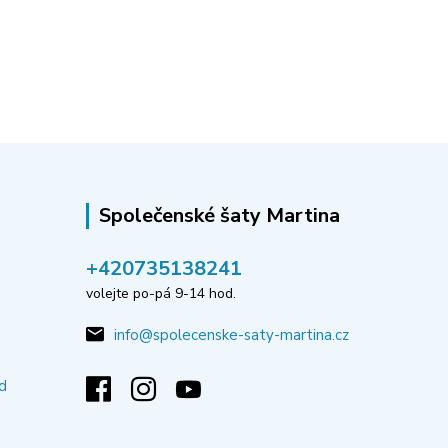
Společenské šaty Martina
‭+420735138241
volejte po-pá 9-14 hod.
info@spolecenske-saty-martina.cz
d