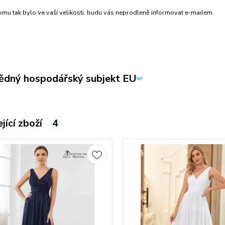
mu tak bylo ve vaší velikosti, budu vás neprodleně informovat e-mailem.
dný hospodářský subjekt EU
jící zboží
4