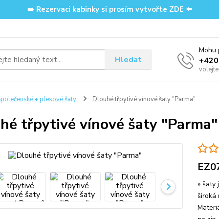
➡️ Rezervaci kabinky si prosím vytvořte ZDE ⬅️
Mohu p
Hledat
‭+42
volejt
polečenské • plesové šaty
Dlouhé třpytivé vínové šaty "Parma"
hé třpytivé vínové šaty "Parma"
EZ0
» šaty 
široká
Materi