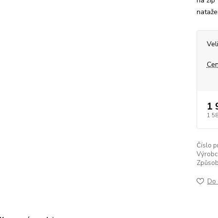
na zip
natažen
Vel
Cen
1 
1 5
Číslo p
Výrobc
Způsob
Do 