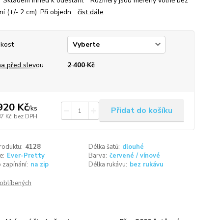
 Skladem ihned k odeslání. Rozměry jsou měřeny volně bez
í (+/- 2 cm). Při objedn...
číst dále
ikost
a před slevou
2 400 Kč
920 Kč
/
ks
Přidat do košíku
87 Kč
bez DPH
roduktu:
4128
Délka šatů:
dlouhé
e:
Ever-Pretty
Barva:
červené / vínové
 zapínání:
na zip
Délka rukávu:
bez rukávu
oblíbených