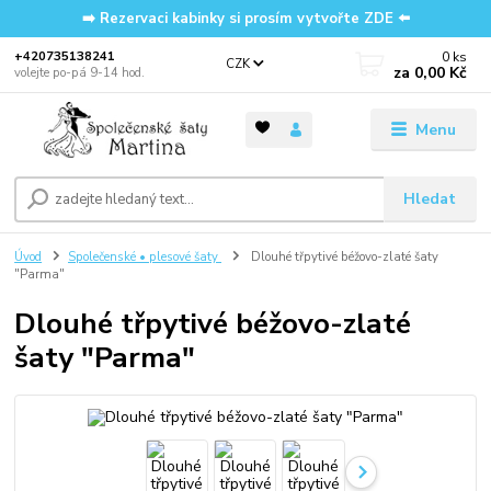
➡️ Rezervaci kabinky si prosím vytvořte ZDE ⬅️
0
ks
‭+420735138241
CZK
za
0,00 Kč
volejte po-pá 9-14 hod.
Menu
Hledat
Úvod
Společenské • plesové šaty
Dlouhé třpytivé béžovo-zlaté šaty
"Parma"
Dlouhé třpytivé béžovo-zlaté
šaty "Parma"