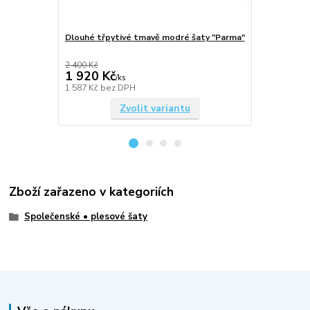
Dlouhé třpytivé tmavě modré šaty "Parma"
Dlouhé třpy
2 400 Kč
2 400 Kč
1 920 Kč
1 920 Kč
/
ks
1 587 Kč
bez DPH
1 587 Kč
bez
Zvolit variantu
Zboží zařazeno v kategoriích
Společenské • plesové šaty