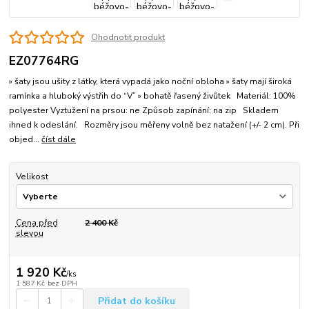
Ohodnotit produkt
EZ07764RG
» šaty jsou ušity z látky, která vypadá jako noční obloha » šaty mají široká
ramínka a hluboký výstřih do “V” » bohatě řasený živůtek Materiál: 100%
polyester Vyztužení na prsou: ne Způsob zapínání: na zip Skladem
ihned k odeslání. Rozměry jsou měřeny volně bez natažení (+/- 2 cm). Při
objed...
číst dále
Velikost
Cena před
2 400 Kč
slevou
1 920 Kč
/
ks
1 587 Kč
bez DPH
Přidat do košíku