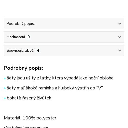
Podrobný popis:
Hodnocení
0
Související zboží
4
Podrobný popis:
»
šaty jsou ušity z látky, která vypadá jako noční obloha
»
šaty mají široká ramínka a hluboký výstřih do “V”
»
bohatě řasený živůtek
Materiál: 100% polyester
Vyztužení na prsou: ne