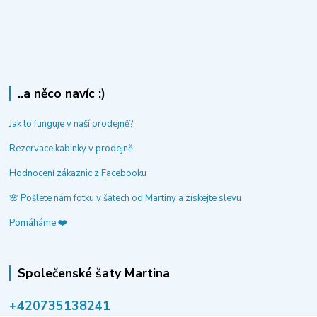
..a něco navíc :)
Jak to funguje v naší prodejně?
Rezervace kabinky v prodejně
Hodnocení zákaznic z Facebooku
🌸 Pošlete nám fotku v šatech od Martiny a získejte slevu
Pomáháme ❤️
Společenské šaty Martina
‭+420735138241