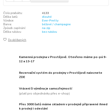
Číslo produktu:
4133
Délka šatů:
dlouhé
Výrobce:
Ever-Pretty
Barva:
béžové / champagne
Způsob zapínání:
na zip
Délka rukávu:
bez rukávu
Do oblíbených
Kamenná prodejna v Prostějově. Otevřeno máme po-pá 9-
12 a 13-17
Rezervační systém do prodejny v Prostějově naleznete
ZDE
Vrácení či výměna je samozřejmostí
(platí pro objednávky přes e-shop)
Přes 3000 šatů máme skladem v prodejně připravené ihned
k prodeji i odeslání