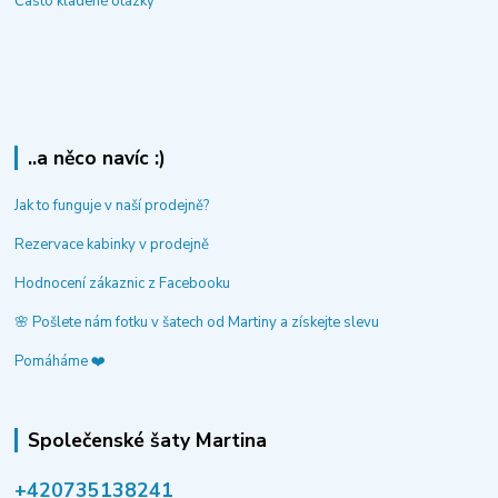
Často kladené otázky
..a něco navíc :)
Jak to funguje v naší prodejně?
Rezervace kabinky v prodejně
Hodnocení zákaznic z Facebooku
🌸 Pošlete nám fotku v šatech od Martiny a získejte slevu
Pomáháme ❤️
Společenské šaty Martina
‭+420735138241