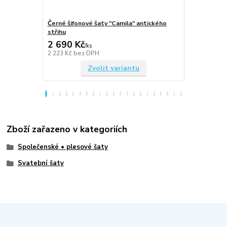
Černé šifonové šaty "Camila" antického
Královsky m
střihu
antického st
2 690 Kč
2 690 Kč
/
ks
2 223 Kč
bez DPH
2 223 Kč
bez
Zvolit variantu
Zboží zařazeno v kategoriích
Společenské • plesové šaty
Svatební šaty