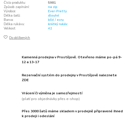
Číslo produktu:
5981
Způsob zapínání:
na zip
Výrobce:
Ever-Pretty
Délka šatů:
dlouhé
Barva:
bílé / ecru
Délka rukávu:
krátký rukáv
Velikost:
42
Do oblíbených
Kamenná prodejna v Prostějově. Otevřeno máme po-pá 9-
12 a 13-17
Rezervační systém do prodejny v Prostějově naleznete
ZDE
Vrácení či výměna je samozřejmostí
(platí pro objednávky přes e-shop)
Přes 3000 šatů máme skladem v prodejně připravené ihned
k prodeji i odeslání