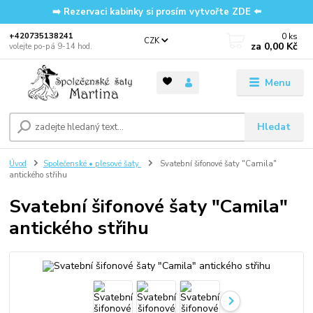
➡️ Rezervaci kabinky si prosím vytvořte ZDE ⬅️
0
ks
‭+420735138241
CZK
za
0,00 Kč
volejte po-pá 9-14 hod.
Menu
Hledat
Úvod
Společenské • plesové šaty
Svatební šifonové šaty "Camila"
antického střihu
Svatební šifonové šaty "Camila"
antického střihu