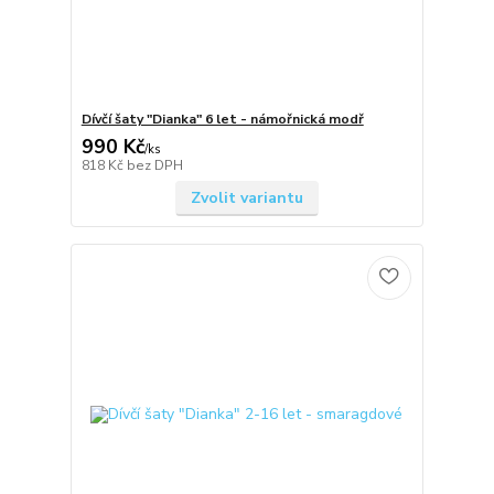
Dívčí šaty "Dianka" 6 let - námořnická modř
990 Kč
/
ks
818 Kč
bez DPH
Zvolit variantu