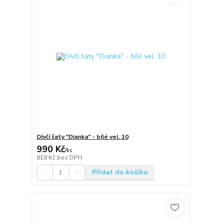
Dívčí šaty "Dianka" - bílé vel. 10
990 Kč
/
ks
818 Kč
bez DPH
Přidat do košíku