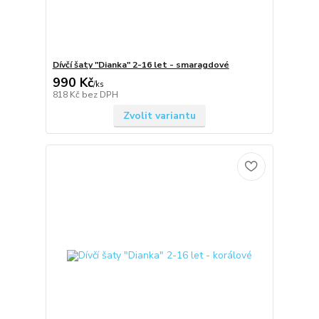
Dívčí šaty "Dianka" 2-16 let - smaragdové
990 Kč
/
ks
818 Kč
bez DPH
Zvolit variantu