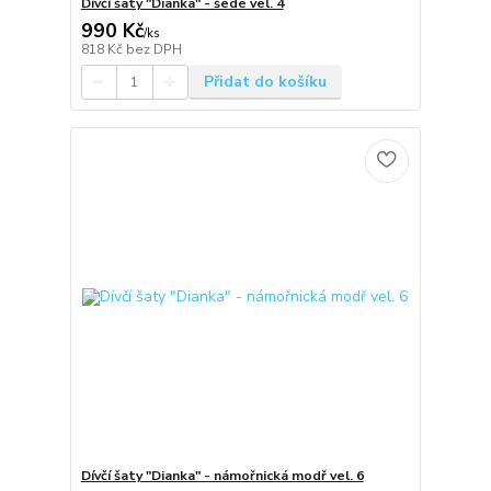
Dívčí šaty "Dianka" - šedé vel. 4
990 Kč
/
ks
818 Kč
bez DPH
Přidat do košíku
Dívčí šaty "Dianka" - námořnická modř vel. 6