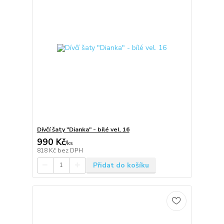
Dívčí šaty "Dianka" - bílé vel. 16
990 Kč
/
ks
818 Kč
bez DPH
Přidat do košíku