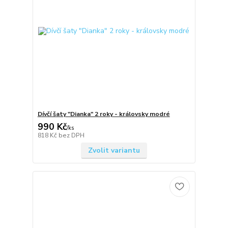
Dívčí šaty "Dianka" 2 roky - královsky modré
990 Kč
/
ks
818 Kč
bez DPH
Zvolit variantu