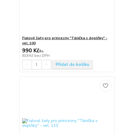
Fialové šaty pro princezny "Tánička s doplňky" -
vel. 100
990 Kč
/
ks
818 Kč
bez DPH
Přidat do košíku