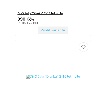
Dívčí šaty "Dianka" 2-16 let - lila
990 Kč
/
ks
818 Kč
bez DPH
Zvolit variantu