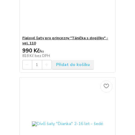
Fialové šaty pro princezny "Tánička s doplňky" -
vel. 110
990 Kč
/
ks
818 Kč
bez DPH
Přidat do košíku