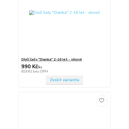
Dívčí šaty "Dianka" 2-16 let - vínové
990 Kč
/
ks
818 Kč
bez DPH
Zvolit variantu