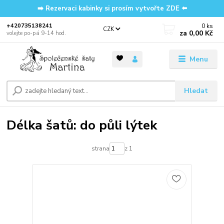
➡️ Rezervaci kabinky si prosím vytvořte ZDE ⬅️
0
ks
‭+420735138241
CZK
za
0,00 Kč
volejte po-pá 9-14 hod.
Menu
Hledat
Délka šatů: do půli lýtek
strana
z 1