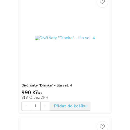
Dívčí šaty "Dianka" - lila vel. 4
990 Kč
/
ks
818 Kč
bez DPH
Přidat do košíku