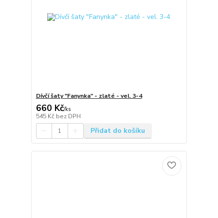
Dívčí šaty "Fanynka" - zlaté - vel. 3-4
660 Kč
/
ks
545 Kč
bez DPH
Přidat do košíku