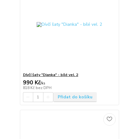
Dívčí šaty "Dianka" - bílé vel. 2
990 Kč
/
ks
818 Kč
bez DPH
Přidat do košíku