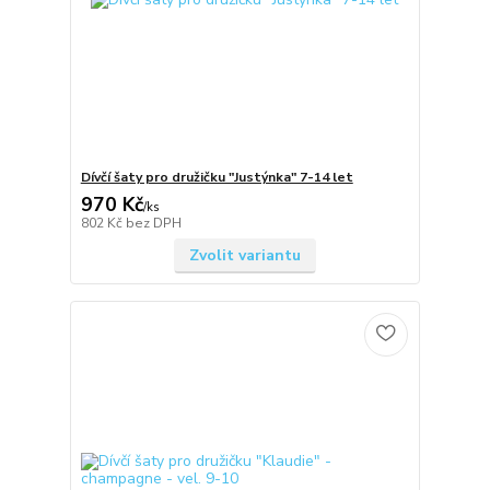
Dívčí šaty pro družičku "Justýnka" 7-14 let
970 Kč
/
ks
802 Kč
bez DPH
Zvolit variantu