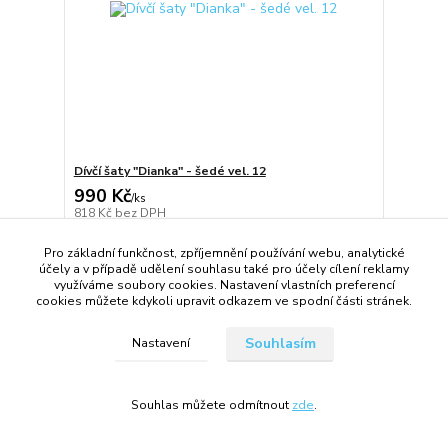
Dívčí šaty "Dianka" - šedé vel. 12
990 Kč
/
ks
818 Kč
bez DPH
Přidat do košíku
Pro základní funkčnost, zpříjemnění používání webu, analytické
účely a v případě udělení souhlasu také pro účely cílení reklamy
využíváme soubory cookies. Nastavení vlastních preferencí
cookies můžete kdykoli upravit odkazem ve spodní části stránek.
Souhlasím
Nastavení
Souhlas můžete odmítnout
zde
.