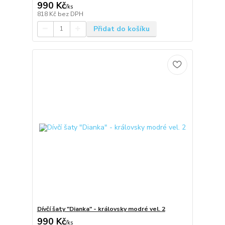
990 Kč
/
ks
818 Kč
bez DPH
Přidat do košíku
Dívčí šaty "Dianka" - královsky modré vel. 2
990 Kč
/
ks