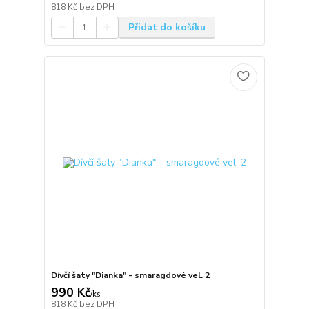
818 Kč
bez DPH
Přidat do košíku
Dívčí šaty "Dianka" - smaragdové vel. 2
990 Kč
/
ks
818 Kč
bez DPH