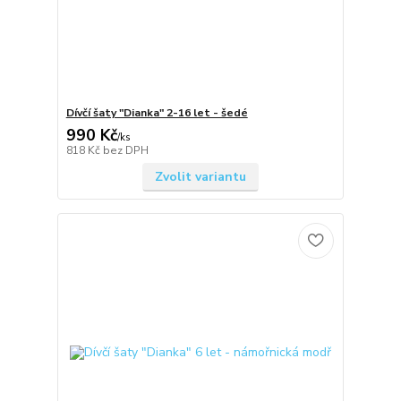
Dívčí šaty "Dianka" 2-16 let - šedé
990 Kč
/
ks
818 Kč
bez DPH
Zvolit variantu