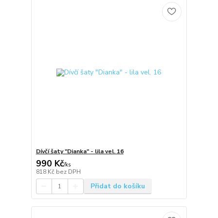
Dívčí šaty "Dianka" - lila vel. 16
990 Kč
/
ks
818 Kč
bez DPH
Přidat do košíku