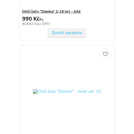
Dívčí šaty "Dianka" 2-16 let - bílé
990 Kč
/
ks
818 Kč
bez DPH
Zvolit variantu