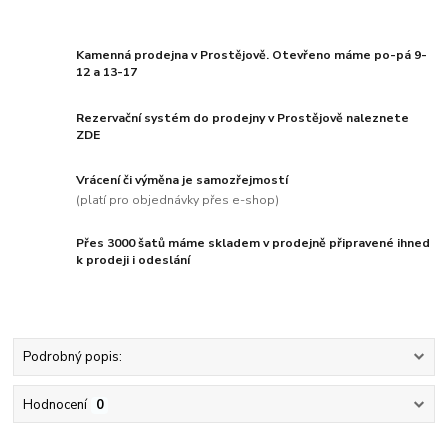
Kamenná prodejna v Prostějově. Otevřeno máme po-pá 9-
12 a 13-17
Rezervační systém do prodejny v Prostějově naleznete
ZDE
Vrácení či výměna je samozřejmostí
(platí pro objednávky přes e-shop)
Přes 3000 šatů máme skladem v prodejně připravené ihned
k prodeji i odeslání
Podrobný popis:
Hodnocení
0