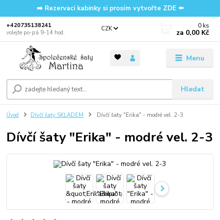
➡️ Rezervaci kabinky si prosím vytvořte ZDE ⬅️
0
ks
‭+420735138241
CZK
za
0,00 Kč
volejte po-pá 9-14 hod.
Menu
Hledat
Úvod
Dívčí šaty SKLADEM
Dívčí šaty "Erika" - modré vel. 2-3
Dívčí šaty "Erika" - modré vel. 2-3