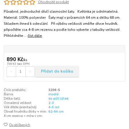
Ohodnotit produkt
Půvabné, jednoduché dívčí slavnostní šaty. Květinka je odnímatelná.
Materiál: 100% polyester Šaty mají v průramcích 64 cm a délku 68 cm.
Skladem ihned k odeslání. Při výběru velikosti změřte dívce hrudník,
připočtěte cca 4-8 cm rezervu a podle toho vyberte z tabulky velikostí.
Přihlédněte ...
číst dále
890 Kč
/
ks
736 Kč
bez DPH
Přidat do košíku
Číslo produktu:
3206-S
Barva:
modré
Délka šatů:
do půli lýtek
Označená velikost:
2-3
Věk dítěte (orientačně):
4-5 let
Obvod hrudníku dívky + min.
62-64 cm
4 cm rezerva = míra v cm:
Do oblíbených