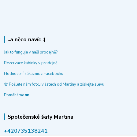
..a něco navíc :)
Jak to funguje v naší prodejně?
Rezervace kabinky v prodejně
Hodnocení zákaznic z Facebooku
🌸 Pošlete nám fotku v šatech od Martiny a získejte slevu
Pomáháme ❤️
Společenské šaty Martina
‭+420735138241