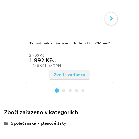
Tmavě fialové šaty antického střihu "Mona"
Lahvově zel
"Mona"
2 490 Kč
2 490 Kč
1 992 Kč
1 992 Kč
/
ks
1 646 Kč
bez DPH
1 646 Kč
bez
Zvolit variantu
Zboží zařazeno v kategoriích
Společenské • plesové šaty