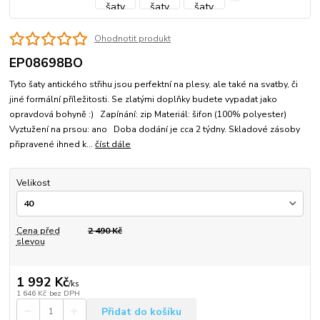
Ohodnotit produkt
EP08698BO
Tyto šaty antického střihu jsou perfektní na plesy, ale také na svatby, či
jiné formální příležitosti. Se zlatými doplňky budete vypadat jako
opravdová bohyně :) Zapínání: zip Materiál: šifon (100% polyester)
Vyztužení na prsou: ano Doba dodání je cca 2 týdny. Skladové zásoby
připravené ihned k...
číst dále
Velikost
Cena před
2 490 Kč
slevou
1 992 Kč
/
ks
1 646 Kč
bez DPH
Přidat do košíku