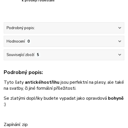
k prodeji i odeslání
Podrobný popis:
Hodnocení
0
Související zboží
5
Podrobný popis:
Tyto šaty
antického
střihu
jsou perfektní na plesy, ale také
na svatby, či jiné formální příležitosti.
Se zlatými doplňky budete vypadat jako opravdová
bohyně
:)
Zapínání: zip