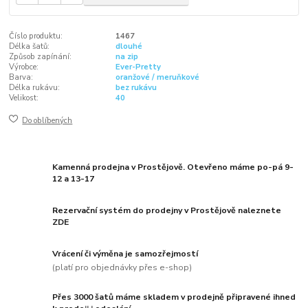
Číslo produktu:
1467
Délka šatů:
dlouhé
Způsob zapínání:
na zip
Výrobce:
Ever-Pretty
Barva:
oranžové / meruňkové
Délka rukávu:
bez rukávu
Velikost:
40
Do oblíbených
Kamenná prodejna v Prostějově. Otevřeno máme po-pá 9-
12 a 13-17
Rezervační systém do prodejny v Prostějově naleznete
ZDE
Vrácení či výměna je samozřejmostí
(platí pro objednávky přes e-shop)
Přes 3000 šatů máme skladem v prodejně připravené ihned