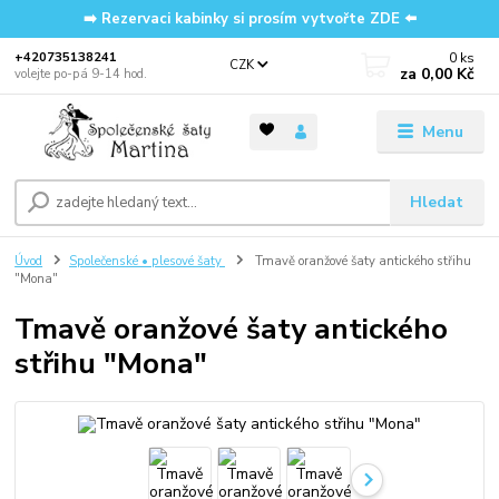
➡️ Rezervaci kabinky si prosím vytvořte ZDE ⬅️
0
ks
‭+420735138241
CZK
za
0,00 Kč
volejte po-pá 9-14 hod.
Menu
Hledat
Úvod
Společenské • plesové šaty
Tmavě oranžové šaty antického střihu
"Mona"
Tmavě oranžové šaty antického
střihu "Mona"