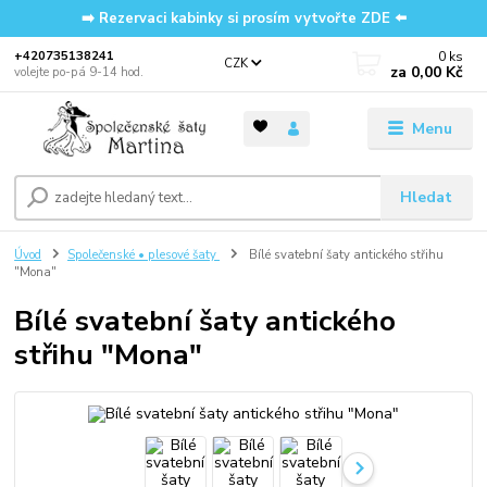
➡️ Rezervaci kabinky si prosím vytvořte ZDE ⬅️
0
ks
‭+420735138241
CZK
za
0,00 Kč
volejte po-pá 9-14 hod.
Menu
Hledat
Úvod
Společenské • plesové šaty
Bílé svatební šaty antického střihu
"Mona"
Bílé svatební šaty antického
střihu "Mona"