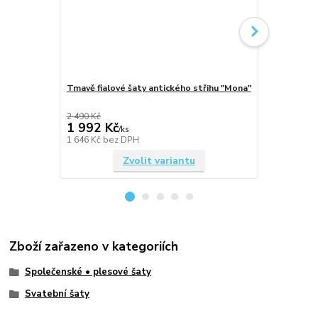
Tmavě fialové šaty antického střihu "Mona"
Lahvově zel
"Mona"
2 490 Kč
2 490 Kč
1 992 Kč
1 992 Kč
/
ks
1 646 Kč
bez DPH
1 646 Kč
bez
Zvolit variantu
Zboží zařazeno v kategoriích
Společenské • plesové šaty
Svatební šaty