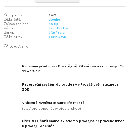
Číslo produktu:
1471
Délka šatů:
dlouhé
Způsob zapínání:
na zip
Výrobce:
Ever-Pretty
Barva:
bílé / ecru
Délka rukávu:
bez rukávu
Do oblíbených
Kamenná prodejna v Prostějově. Otevřeno máme po-pá 9-
12 a 13-17
Rezervační systém do prodejny v Prostějově naleznete
ZDE
Vrácení či výměna je samozřejmostí
(platí pro objednávky přes e-shop)
Přes 3000 šatů máme skladem v prodejně připravené ihned
k prodeji i odeslání