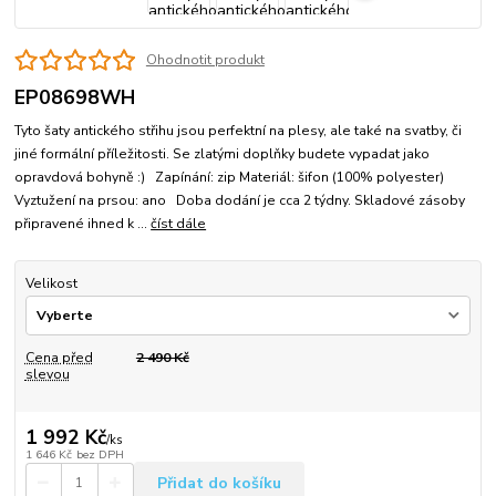
Ohodnotit produkt
EP08698WH
Tyto šaty antického střihu jsou perfektní na plesy, ale také na svatby, či
jiné formální příležitosti. Se zlatými doplňky budete vypadat jako
opravdová bohyně :) Zapínání: zip Materiál: šifon (100% polyester)
Vyztužení na prsou: ano Doba dodání je cca 2 týdny. Skladové zásoby
připravené ihned k ...
číst dále
Velikost
Cena před
2 490 Kč
slevou
1 992 Kč
/
ks
1 646 Kč
bez DPH
Přidat do košíku