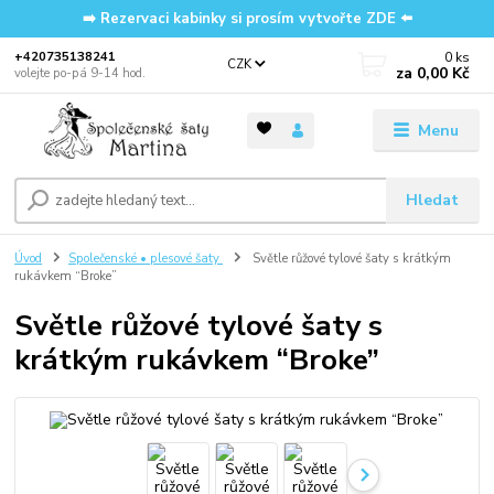
➡️ Rezervaci kabinky si prosím vytvořte ZDE ⬅️
0
ks
‭+420735138241
CZK
za
0,00 Kč
volejte po-pá 9-14 hod.
Menu
Hledat
Úvod
Společenské • plesové šaty
Světle růžové tylové šaty s krátkým
rukávkem “Broke”
Světle růžové tylové šaty s
krátkým rukávkem “Broke”