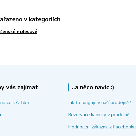
zařazeno v kategoriích
čenské • plesové
y vás zajímat
..a něco navíc :)
rmace k šatům
Jak to funguje v naší prodejně?
at
Rezervace kabinky v prodejně
Hodnocení zákaznic z Facebooku