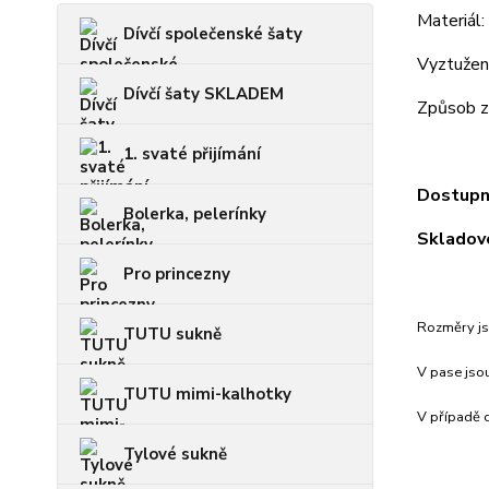
Materiál
Dívčí společenské šaty
Vyztužení
Dívčí šaty SKLADEM
Způsob za
1. svaté přijímání
Dostupno
Bolerka, pelerínky
Skladové
Pro princezny
Rozměry js
TUTU sukně
V pase jsou
TUTU mimi-kalhotky
V případě c
Tylové sukně