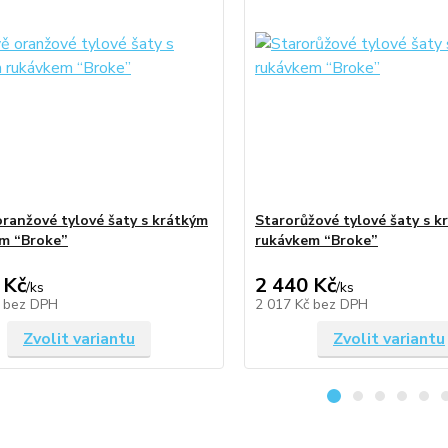
ranžové tylové šaty s krátkým
Starorůžové tylové šaty s k
m “Broke”
rukávkem “Broke”
 Kč
2 440 Kč
/
ks
/
ks
č
bez DPH
2 017 Kč
bez DPH
Zvolit variantu
Zvolit variantu