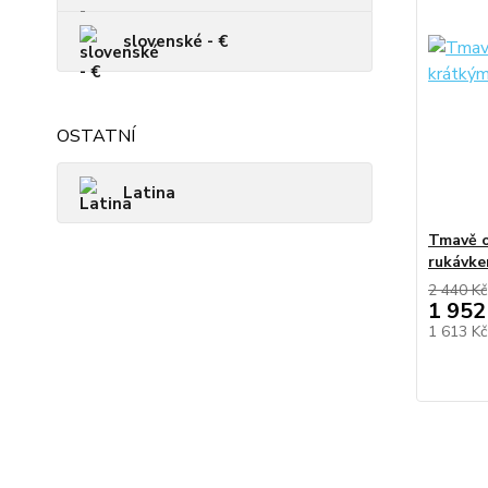
slovenské - €
OSTATNÍ
Latina
Tmavě o
rukávke
2 440 Kč
1 952
1 613 K