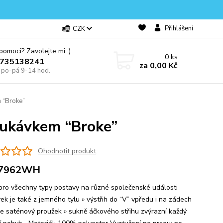
Přihlášení
CZK
omoci? Zavolejte mi :)
0
ks
0735138241
za
0,00 Kč
e po-pá 9-14 hod.
m “Broke”
 rukávkem “Broke”
Ohodnotit produkt
7962WH
 pro všechny typy postavy na různé společenské události
vek je také z jemného tylu » výstřih do “V” vpředu i na zádech
se saténový proužek » sukně áčkového střihu zvýrazní každý