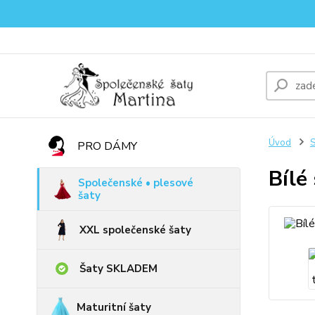
Úvod
S
PRO DÁMY
Bílé
Společenské • plesové
šaty
XXL společenské šaty
Šaty SKLADEM
Maturitní šaty