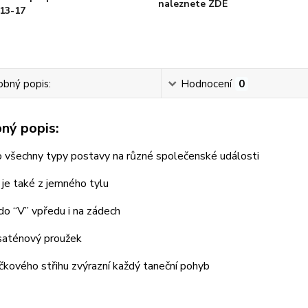
naleznete ZDE
13-17
bný popis:
Hodnocení
0
ný popis:
o všechny typy postavy na různé společenské události
 je také z jemného tylu
 do “V” vpředu i na zádech
saténový proužek
čkového střihu zvýrazní každý taneční pohyb