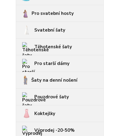
Pro svatební hosty
Svatební šaty
Těhotenské šaty
Pro starší dámy
Šaty na denní nošení
Pouzdrové šaty
Koktejlky
Výprodej -20-50%