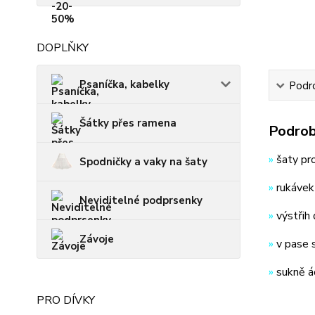
DOPLŇKY
Psaníčka, kabelky
Podro
Šátky přes ramena
Podrob
»
šaty pr
Spodničky a vaky na šaty
»
rukávek
Neviditelné podprsenky
»
výstřih
Závoje
»
v pase 
»
sukně á
PRO DÍVKY