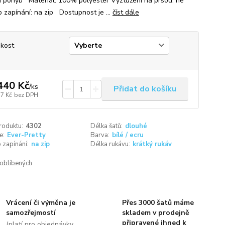
í pohyb Materiál: 100% polyester Vyztužení na prsou: ne
 zapínání: na zip Dostupnost je ...
číst dále
ikost
440 Kč
/
ks
Přidat do košíku
17 Kč
bez DPH
roduktu:
4302
Délka šatů:
dlouhé
e:
Ever-Pretty
Barva:
bílé / ecru
 zapínání:
na zip
Délka rukávu:
krátký rukáv
oblíbených
Vrácení či výměna je
Přes 3000 šatů máme
samozřejmostí
skladem v prodejně
připravené ihned k
(platí pro objednávky