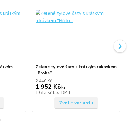
rátkým
Zelené tylové šaty s krátkým rukávkem
Ví
“Broke”
“B
2 440 Kč
1 952 Kč
2 
/
ks
1 613 Kč
bez DPH
2 
Zvolit variantu