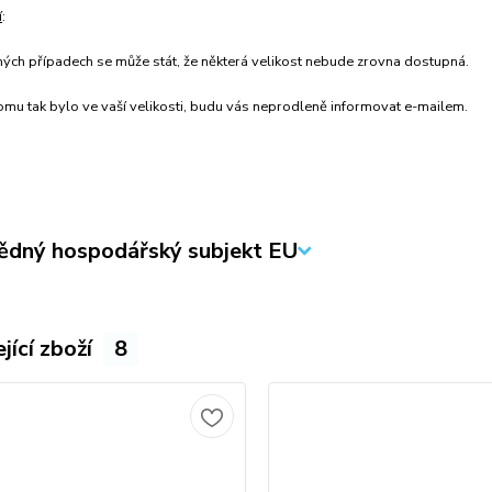
í
:
ných případech se může stát, že některá velikost nebude zrovna dostupná.
mu tak bylo ve vaší velikosti, budu vás neprodleně informovat e-mailem.
dný hospodářský subjekt EU
jící zboží
8