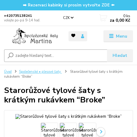
➡️ Rezervaci kabinky si prosím vytvořte ZDE ⬅️
0
ks
‭+420735138241
CZK
za
0,00 Kč
volejte po-pá 9-14 hod.
Menu
Hledat
Úvod
Společenské • plesové šaty
Starorůžové tylové šaty s krátkým
rukávkem “Broke”
Starorůžové tylové šaty s
krátkým rukávkem “Broke”