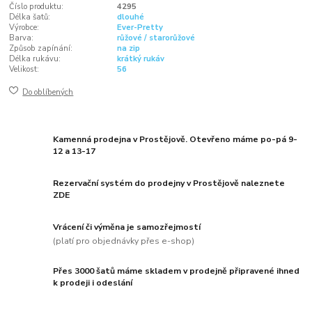
Číslo produktu:
4295
Délka šatů:
dlouhé
Výrobce:
Ever-Pretty
Barva:
růžové / starorůžové
Způsob zapínání:
na zip
Délka rukávu:
krátký rukáv
Velikost:
56
Do oblíbených
Kamenná prodejna v Prostějově. Otevřeno máme po-pá 9-
12 a 13-17
Rezervační systém do prodejny v Prostějově naleznete
ZDE
Vrácení či výměna je samozřejmostí
(platí pro objednávky přes e-shop)
Přes 3000 šatů máme skladem v prodejně připravené ihned
k prodeji i odeslání