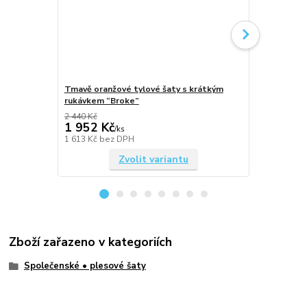
Tmavě oranžové tylové šaty s krátkým
Zelené tylo
rukávkem “Broke”
“Broke”
2 440 Kč
2 440 Kč
1 952 Kč
1 952 Kč
/
ks
1 613 Kč
bez DPH
1 613 Kč
bez
Zvolit variantu
Zboží zařazeno v kategoriích
Společenské • plesové šaty