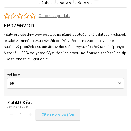
Ohodnotit produkt
EP07962OD
» šaty pro všechny typy postavy na různé společenské události » rukávek
je také z jemného tylu » výstřih do “V” vpředu i na zádech » v pase
saténový proužek » sukně áčkového střihu zvýrazní každý taneční pohyb
Materiál: 100% polyester Vyztužení na prsou: ne Způsob zapínání: na zip
Dostupnost je...
číst dále
Velikost
2 440 Kč
/
ks
2 017 Kč
bez DPH
Přidat do košíku