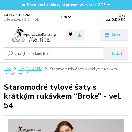
➡️ Rezervaci kabinky si prosím vytvořte ZDE ⬅️
0
ks
‭+420735138241
CZK
za
0,00 Kč
volejte po-pá 9-14 hod.
Menu
Hledat
Úvod
Šaty SKLADEM
Staromodré tylové šaty s krátkým rukávkem
“Broke” - vel. 54
Staromodré tylové šaty s
krátkým rukávkem “Broke” - vel.
54