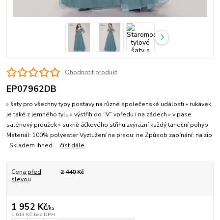
Ohodnotit produkt
EP07962DB
» šaty pro všechny typy postavy na různé společenské události » rukávek
je také z jemného tylu » výstřih do “V” vpředu i na zádech » v pase
saténový proužek » sukně áčkového střihu zvýrazní každý taneční pohyb
Materiál: 100% polyester Vyztužení na prsou: ne Způsob zapínání: na zip
Skladem ihned ...
číst dále
Cena před
2 440 Kč
slevou
1 952 Kč
/
ks
1 613 Kč
bez DPH