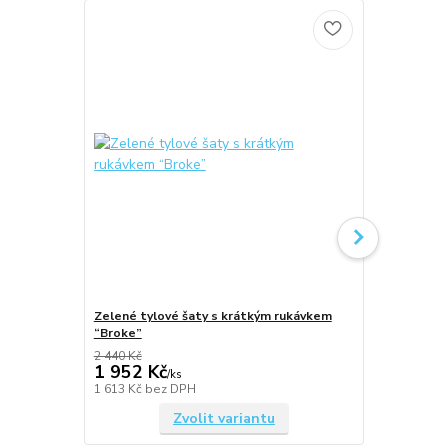
Zelené tylové šaty s krátkým rukávkem
Vínové tylo
“Broke”
“Broke”
2 440 Kč
1 952 Kč
2 440 Kč
/
ks
1 613 Kč
bez DPH
2 017 Kč
bez
Zvolit variantu