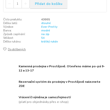
Přidat do košíku
Číslo produktu:
4300S
Délka šatů:
dlouhé
Výrobce:
Ever-Pretty
Barva:
modré
Způsob zapínání:
na zip
Velikost:
54
Délka rukávu:
krátký rukáv
Do oblíbených
Kamenná prodejna v Prostějově. Otevřeno máme po-pá 9-
12 a 13-17
Rezervační systém do prodejny v Prostějově naleznete
ZDE
Vrácení či výměna je samozřejmostí
(platí pro objednávky přes e-shop)