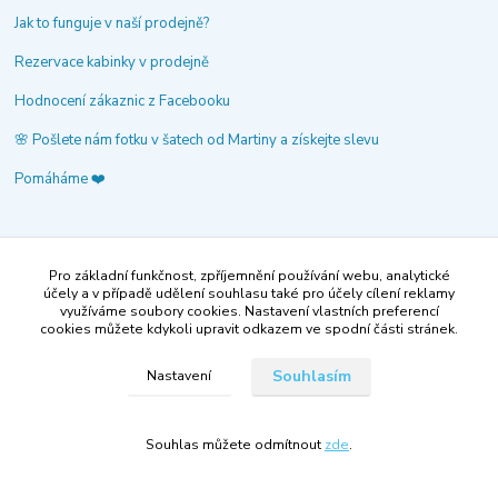
Jak to funguje v naší prodejně?
Rezervace kabinky v prodejně
Hodnocení zákaznic z Facebooku
🌸 Pošlete nám fotku v šatech od Martiny a získejte slevu
Pomáháme ❤️
Společenské šaty Martina
Pro základní funkčnost, zpříjemnění používání webu, analytické
účely a v případě udělení souhlasu také pro účely cílení reklamy
‭+420735138241
využíváme soubory cookies. Nastavení vlastních preferencí
cookies můžete kdykoli upravit odkazem ve spodní části stránek.
volejte po-pá 9-14 hod.
info@spolecenske-saty-martina.cz
Souhlasím
Nastavení
Souhlas můžete odmítnout
zde
.