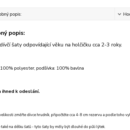
bný popis:
Ho
ný popis:
dívčí šaty odpovídající věku na holčičku cca 2-3 roky.
: 100% polyester, podšívka: 100% bavlna
ihned k odeslání.
velikosti změřte dívce hrudník, připočtěte cca 4-8 cm rezervu a podle toho vyb
 také na délku šatů - tyto šaty by měly být dlouhé do půli lýtek.