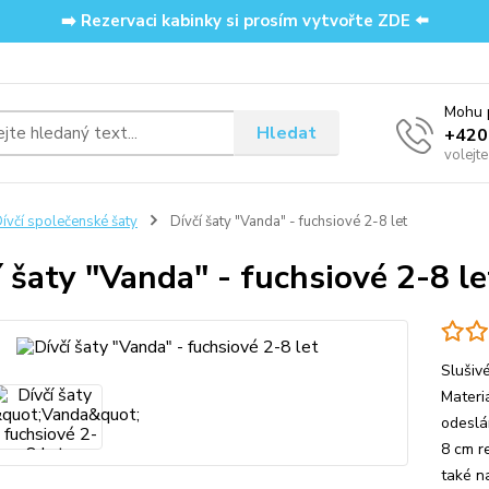
➡️ Rezervaci kabinky si prosím vytvořte ZDE ⬅️
Mohu p
Hledat
‭+42
volejt
ívčí společenské šaty
Dívčí šaty "Vanda" - fuchsiové 2-8 let
í šaty "Vanda" - fuchsiové 2-8 le
Slušivé
Materi
odeslán
8 cm r
také na