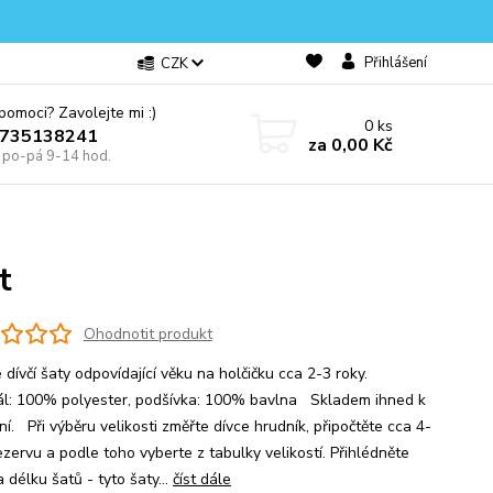
Přihlášení
CZK
omoci? Zavolejte mi :)
0
ks
0735138241
za
0,00 Kč
e po-pá 9-14 hod.
t
Ohodnotit produkt
 dívčí šaty odpovídající věku na holčičku cca 2-3 roky.
ál: 100% polyester, podšívka: 100% bavlna Skladem ihned k
í. Při výběru velikosti změřte dívce hrudník, připočtěte cca 4-
ezervu a podle toho vyberte z tabulky velikostí. Přihlédněte
 délku šatů - tyto šaty...
číst dále