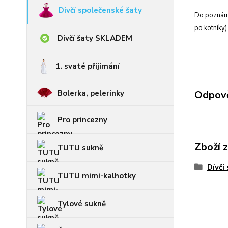
Dívčí společenské šaty
Do poznámk
po kotníky)
Dívčí šaty SKLADEM
1. svaté přijímání
Bolerka, pelerínky
Odpově
Pro princezny
Zboží 
TUTU sukně
Dívčí
TUTU mimi-kalhotky
Tylové sukně