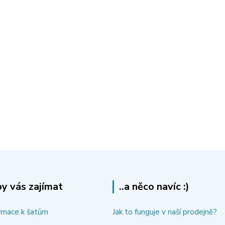
y vás zajímat
..a něco navíc :)
rmace k šatům
Jak to funguje v naší prodejně?