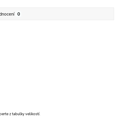
dnocení
0
erte z tabulky velikostí.