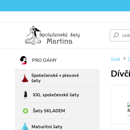
Úvod
D
PRO DÁMY
Dívč
Společenské • plesové
šaty
XXL společenské šaty
Šaty SKLADEM
Maturitní šaty