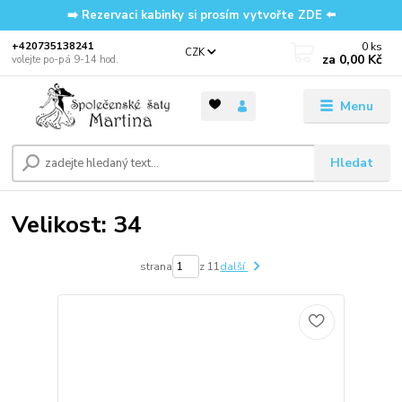
➡️ Rezervaci kabinky si prosím vytvořte ZDE ⬅️
0
ks
‭+420735138241
CZK
za
0,00 Kč
volejte po-pá 9-14 hod.
Menu
Hledat
Velikost: 34
strana
z 11
další