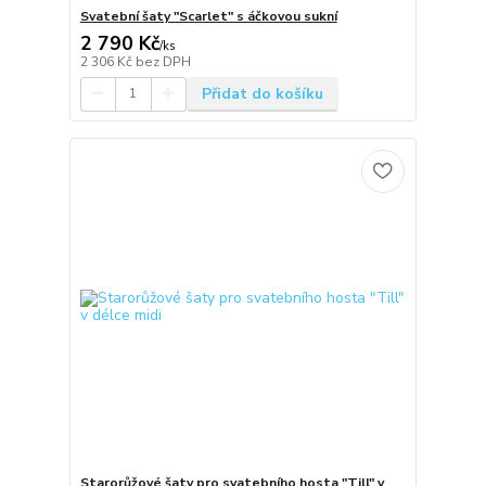
Svatební šaty "Scarlet" s áčkovou sukní
2 790 Kč
/
ks
2 306 Kč
bez DPH
Přidat do košíku
Starorůžové šaty pro svatebního hosta "Till" v