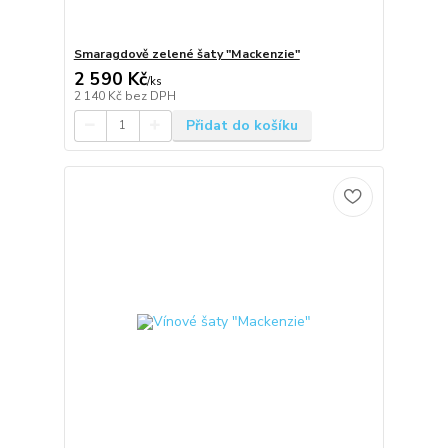
Smaragdově zelené šaty "Mackenzie"
2 590 Kč
/
ks
2 140 Kč
bez DPH
Přidat do košíku