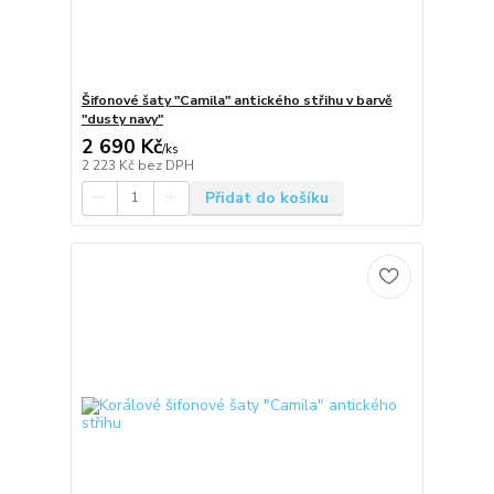
Šifonové šaty "Camila" antického střihu v barvě
"dusty navy"
2 690 Kč
/
ks
2 223 Kč
bez DPH
Přidat do košíku