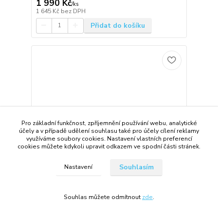
1 990 Kč
/
ks
1 645 Kč
bez DPH
Přidat do košíku
Pro základní funkčnost, zpříjemnění používání webu, analytické
účely a v případě udělení souhlasu také pro účely cílení reklamy
využíváme soubory cookies. Nastavení vlastních preferencí
cookies můžete kdykoli upravit odkazem ve spodní části stránek.
Souhlasím
Nastavení
Souhlas můžete odmítnout
zde
.
Dlouhé červené hladké společenské šaty
"Valentina" se spadenými rukávy - vel. 34