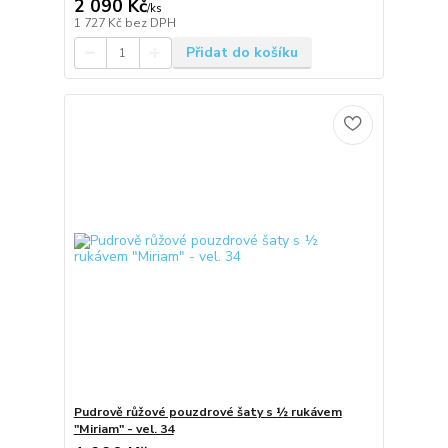
2 090 Kč
/
ks
1 727 Kč
bez DPH
Přidat do košíku
Pudrově růžové pouzdrové šaty s ½ rukávem
"Miriam" - vel. 34