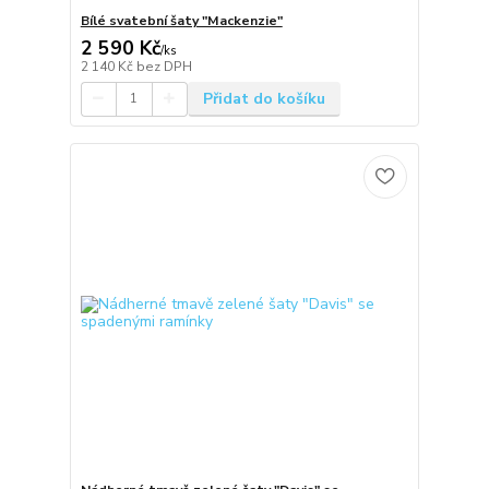
Bílé svatební šaty "Mackenzie"
2 590 Kč
/
ks
2 140 Kč
bez DPH
Přidat do košíku