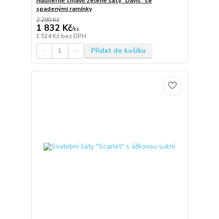
Nádherné tmavě zelené šaty "Davis" se
spadenými ramínky
2 290 Kč
1 832 Kč
/
ks
1 514 Kč
bez DPH
Přidat do košíku