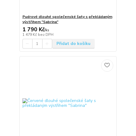
Pudrové dlouhé společenské šaty s překládaným
výstřihem "Sabrina"
1 790 Kč
/
ks
1 479 Kč
bez DPH
Přidat do košíku