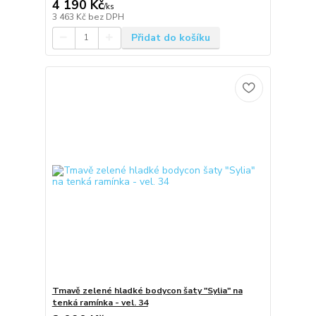
4 190 Kč
/
ks
3 463 Kč
bez DPH
Přidat do košíku
Tmavě zelené hladké bodycon šaty "Sylia" na
tenká ramínka - vel. 34