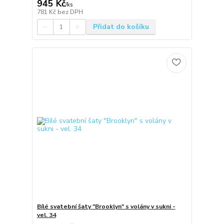
945 Kč
/
ks
781 Kč
bez DPH
Přidat do košíku
Bílé svatební šaty "Brooklyn" s volány v sukni -
vel. 34