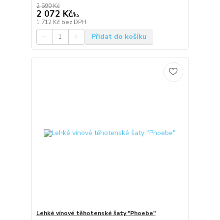
2 590 Kč
2 072 Kč
/
ks
1 712 Kč
bez DPH
Přidat do košíku
Lehké vínové těhotenské šaty "Phoebe"