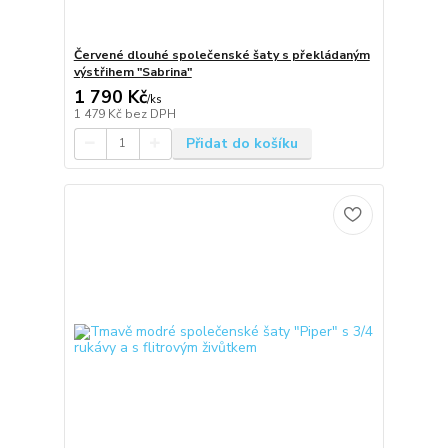
Červené dlouhé společenské šaty s překládaným
výstřihem "Sabrina"
1 790 Kč
/
ks
1 479 Kč
bez DPH
Přidat do košíku