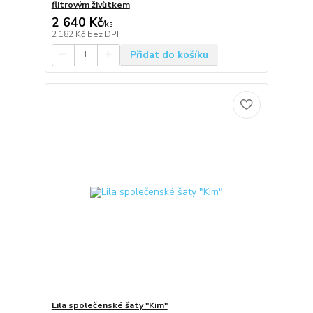
flitrovým živůtkem
2 640 Kč
/
ks
2 182 Kč
bez DPH
Přidat do košíku
Lila společenské šaty "Kim"