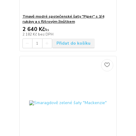
Tmavě modré společenské šaty "Piper" s 3/4
rukávy a s flitrovým živůtkem
2 640 Kč
/
ks
2 182 Kč
bez DPH
Přidat do košíku