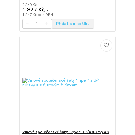
2 340 Kč
1 872 Kč
/
ks
1 547 Kč
bez DPH
Přidat do košíku
Vínové společenské šaty "Piper" s 3/4 rukávy a s