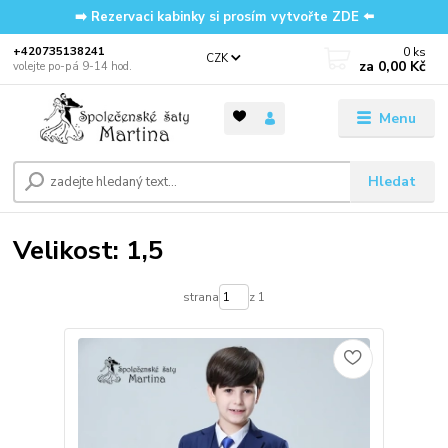
➡️ Rezervaci kabinky si prosím vytvořte ZDE ⬅️
0
ks
‭+420735138241
CZK
za
0,00 Kč
volejte po-pá 9-14 hod.
Menu
Hledat
Velikost: 1,5
strana
z 1