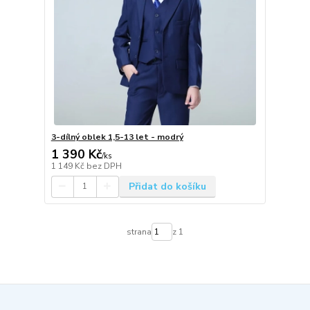
3-dílný oblek 1,5-13 let - modrý
1 390 Kč
/
ks
1 149 Kč
bez DPH
Přidat do košíku
strana
z 1