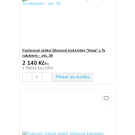
Fuchsiové lehké šifonové koktejlky "Maja" s ¾
rukávem - vel. 36
2 140 Kč
/
ks
1 769 Kč
bez DPH
Přidat do košíku