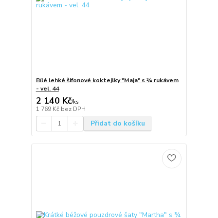
Bílé lehké šifonové koktejlky "Maja" s ¾ rukávem
- vel. 44
2 140 Kč
/
ks
1 769 Kč
bez DPH
Přidat do košíku