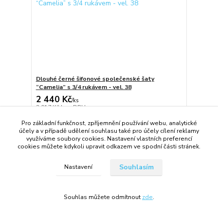
Dlouhé černé šifonové společenské šaty
“Camelia” s 3/4 rukávem - vel. 38
2 440 Kč
/
ks
2 017 Kč
bez DPH
Přidat do košíku
Pro základní funkčnost, zpříjemnění používání webu, analytické
účely a v případě udělení souhlasu také pro účely cílení reklamy
využíváme soubory cookies. Nastavení vlastních preferencí
cookies můžete kdykoli upravit odkazem ve spodní části stránek.
Souhlasím
Nastavení
Souhlas můžete odmítnout
zde
.