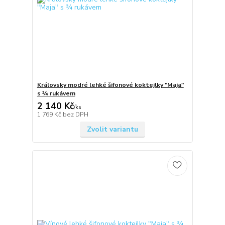
Královsky modré lehké šifonové koktejlky "Maja"
s ¾ rukávem
2 140 Kč
/
ks
1 769 Kč
bez DPH
Zvolit variantu