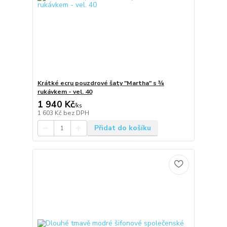
Krátké ecru pouzdrové šaty "Martha" s ¾
rukávkem - vel. 40
1 940 Kč
/
ks
1 603 Kč
bez DPH
Přidat do košíku