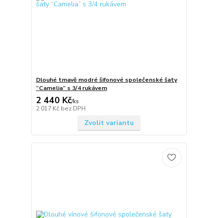
Dlouhé tmavě modré šifonové společenské šaty
“Camelia” s 3/4 rukávem
2 440 Kč
/
ks
2 017 Kč
bez DPH
Zvolit variantu