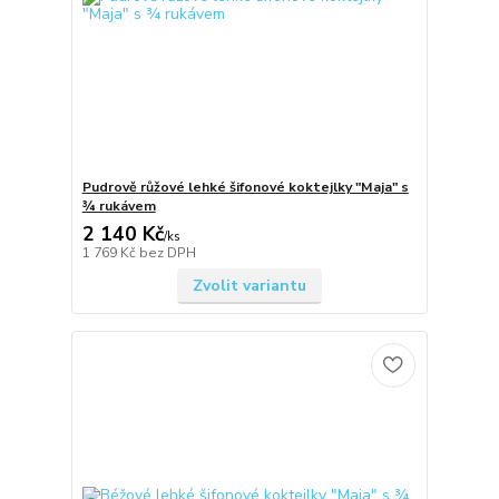
Pudrově růžové lehké šifonové koktejlky "Maja" s
¾ rukávem
2 140 Kč
/
ks
1 769 Kč
bez DPH
Zvolit variantu