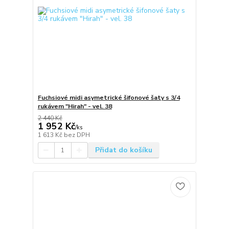
Fuchsiové midi asymetrické šifonové šaty s 3/4
rukávem "Hirah" - vel. 38
2 440 Kč
1 952 Kč
/
ks
1 613 Kč
bez DPH
Přidat do košíku