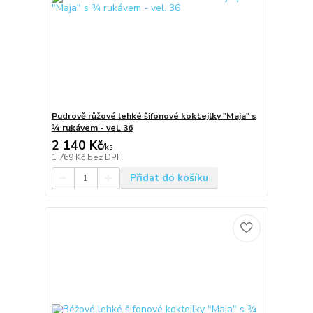
Pudrově růžové lehké šifonové koktejlky "Maja" s
¾ rukávem - vel. 36
2 140 Kč
/
ks
1 769 Kč
bez DPH
Přidat do košíku