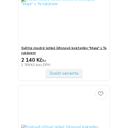
Světle modré lehké šifonové koktejlky "Maja" s ¾
rukávem
2 140 Kč
/
ks
1 769 Kč
bez DPH
Zvolit variantu