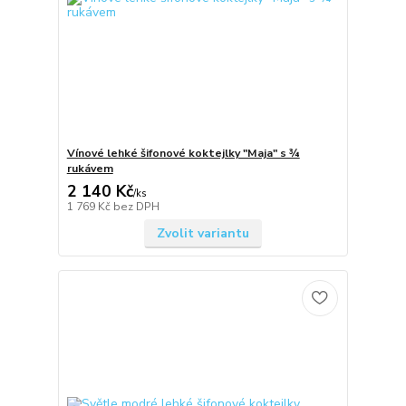
Vínové lehké šifonové koktejlky "Maja" s ¾
rukávem
2 140 Kč
/
ks
1 769 Kč
bez DPH
Zvolit variantu