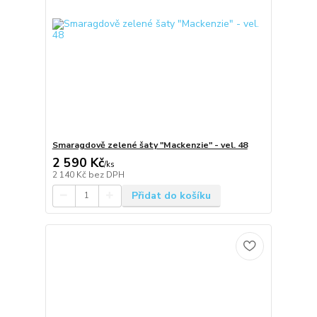
Smaragdově zelené šaty "Mackenzie" - vel. 48
2 590 Kč
/
ks
2 140 Kč
bez DPH
Přidat do košíku