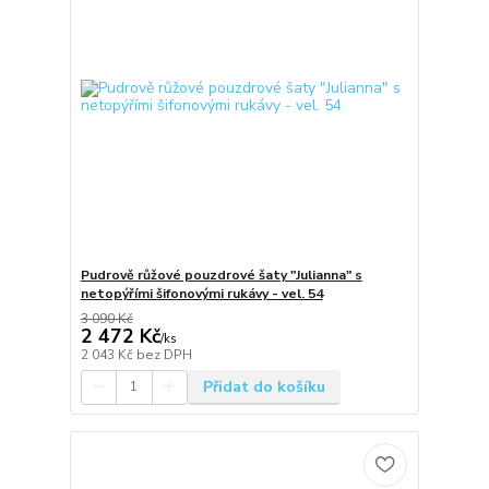
Pudrově růžové pouzdrové šaty "Julianna" s
netopýřími šifonovými rukávy - vel. 54
3 090 Kč
2 472 Kč
/
ks
2 043 Kč
bez DPH
Přidat do košíku