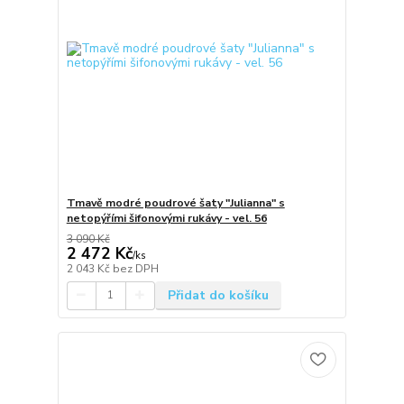
Tmavě modré poudrové šaty "Julianna" s
netopýřími šifonovými rukávy - vel. 56
3 090 Kč
2 472 Kč
/
ks
2 043 Kč
bez DPH
Přidat do košíku