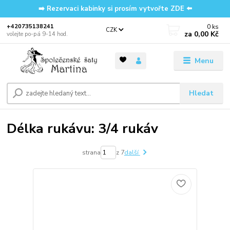
➡️ Rezervaci kabinky si prosím vytvořte ZDE ⬅️
0
ks
‭+420735138241
CZK
za
0,00 Kč
volejte po-pá 9-14 hod.
Menu
Hledat
Délka rukávu: 3/4 rukáv
strana
z 7
další