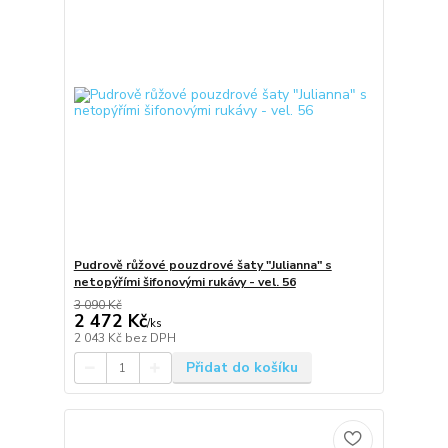
Pudrově růžové pouzdrové šaty "Julianna" s
netopýřími šifonovými rukávy - vel. 56
3 090 Kč
2 472 Kč
/
ks
2 043 Kč
bez DPH
Přidat do košíku