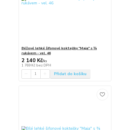
Béžové lehké šifonové koktejlky "Maja" s ¾
rukávem - vel. 46
2 140 Kč
/
ks
1 769 Kč
bez DPH
Přidat do košíku