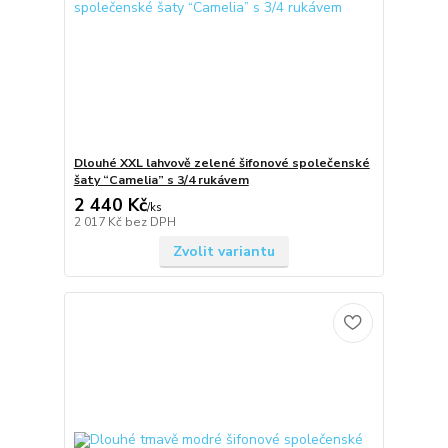
Dlouhé XXL lahvově zelené šifonové společenské
šaty “Camelia” s 3/4 rukávem
2 440 Kč
/
ks
2 017 Kč
bez DPH
Zvolit variantu