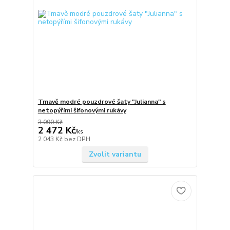
Tmavě modré pouzdrové šaty "Julianna" s
netopýřími šifonovými rukávy
3 090 Kč
2 472 Kč
/
ks
2 043 Kč
bez DPH
Zvolit variantu