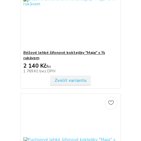
Béžové lehké šifonové koktejlky "Maja" s ¾
rukávem
2 140 Kč
/
ks
1 769 Kč
bez DPH
Zvolit variantu