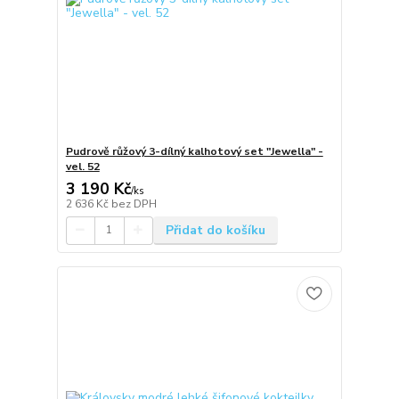
Pudrově růžový 3-dílný kalhotový set "Jewella" -
vel. 52
3 190 Kč
/
ks
2 636 Kč
bez DPH
Přidat do košíku