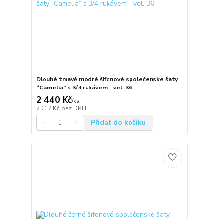
Dlouhé tmavě modré šifonové společenské šaty
“Camelia” s 3/4 rukávem - vel. 36
2 440 Kč
/
ks
2 017 Kč
bez DPH
Přidat do košíku