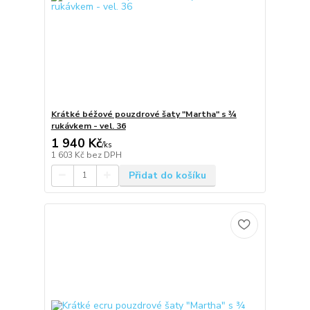
Krátké béžové pouzdrové šaty "Martha" s ¾
rukávkem - vel. 36
1 940 Kč
/
ks
1 603 Kč
bez DPH
Přidat do košíku