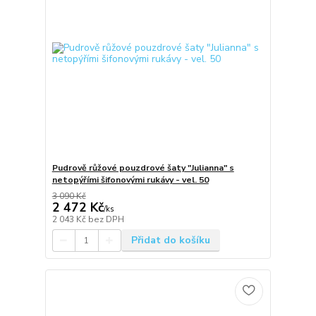
Pudrově růžové pouzdrové šaty "Julianna" s
netopýřími šifonovými rukávy - vel. 50
3 090 Kč
2 472 Kč
/
ks
2 043 Kč
bez DPH
Přidat do košíku