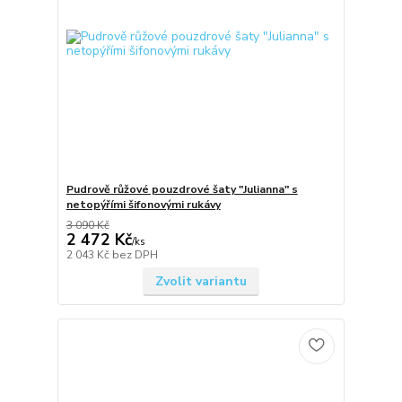
Pudrově růžové pouzdrové šaty "Julianna" s
netopýřími šifonovými rukávy
3 090 Kč
2 472 Kč
/
ks
2 043 Kč
bez DPH
Zvolit variantu