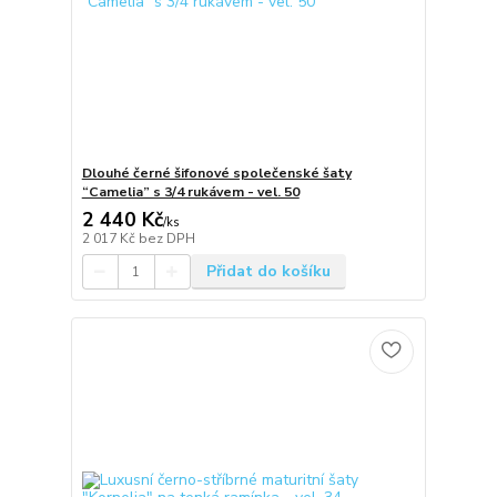
Dlouhé černé šifonové společenské šaty
“Camelia” s 3/4 rukávem - vel. 50
2 440 Kč
/
ks
2 017 Kč
bez DPH
Přidat do košíku