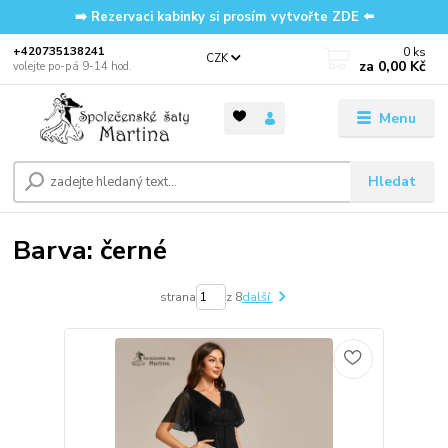
➡️ Rezervaci kabinky si prosím vytvořte ZDE ⬅️
0
ks
‭+420735138241
CZK
za
0,00 Kč
volejte po-pá 9-14 hod.
Menu
Hledat
Barva: černé
strana
z 8
další