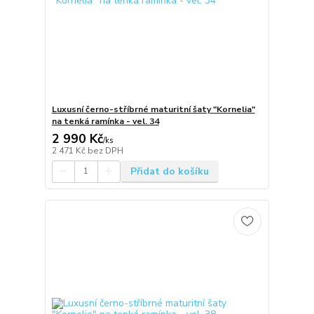
Luxusní černo-stříbrné maturitní šaty "Kornelia"
na tenká ramínka - vel. 34
2 990 Kč
/
ks
2 471 Kč
bez DPH
Přidat do košíku