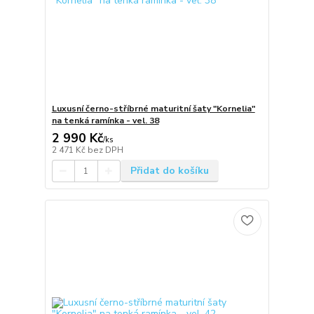
Luxusní černo-stříbrné maturitní šaty "Kornelia"
na tenká ramínka - vel. 38
2 990 Kč
/
ks
2 471 Kč
bez DPH
Přidat do košíku