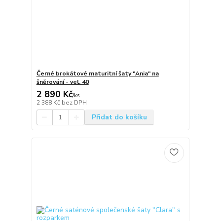
Černé brokátové maturitní šaty "Ania" na
šněrování - vel. 40
2 890 Kč
/
ks
2 388 Kč
bez DPH
Přidat do košíku