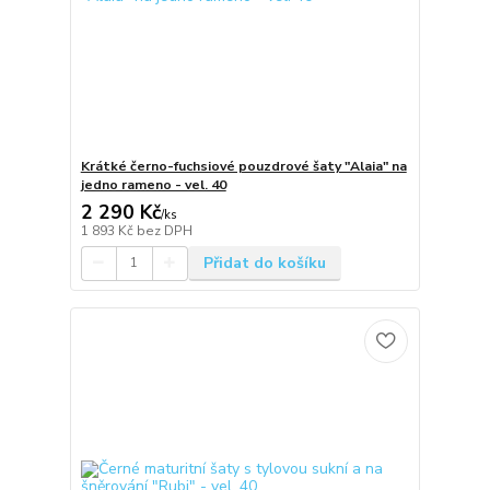
Krátké černo-fuchsiové pouzdrové šaty "Alaia" na
jedno rameno - vel. 40
2 290 Kč
/
ks
1 893 Kč
bez DPH
Přidat do košíku