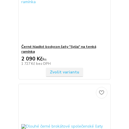
Černé hladké bodycon šaty "Sylia" na tenká
ramínka
2 090 Kč
/
ks
1 727 Kč
bez DPH
Zvolit variantu