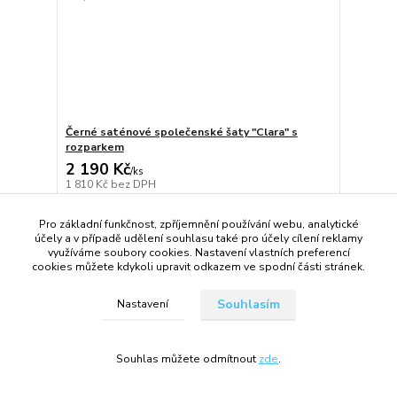
Černé saténové společenské šaty "Clara" s
rozparkem
2 190 Kč
/
ks
1 810 Kč
bez DPH
Zvolit variantu
Pro základní funkčnost, zpříjemnění používání webu, analytické
účely a v případě udělení souhlasu také pro účely cílení reklamy
využíváme soubory cookies. Nastavení vlastních preferencí
cookies můžete kdykoli upravit odkazem ve spodní části stránek.
Souhlasím
Nastavení
Souhlas můžete odmítnout
zde
.