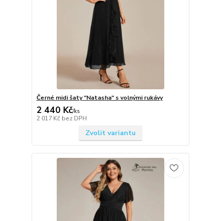
Černé midi šaty "Natasha" s volnými rukávy
2 440 Kč
/
ks
2 017 Kč
bez DPH
Zvolit variantu