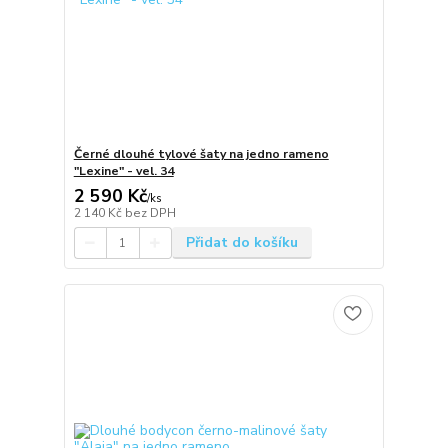
Černé dlouhé tylové šaty na jedno rameno
"Lexine" - vel. 34
2 590 Kč
/
ks
2 140 Kč
bez DPH
Přidat do košíku