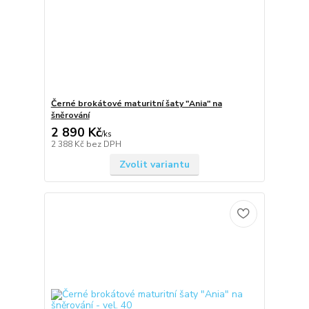
Černé brokátové maturitní šaty "Ania" na
šněrování
2 890 Kč
/
ks
2 388 Kč
bez DPH
Zvolit variantu