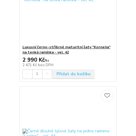
Luxusní černo-stříbrné maturitní šaty "Kornelia"
na tenká ramínka - vel. 42
2 990 Kč
/
ks
2 471 Kč
bez DPH
Přidat do košíku