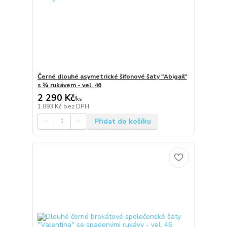
Černé dlouhé asymetrické šifonové šaty "Abigail"
s ¾ rukávem - vel. 46
2 290 Kč
/
ks
1 893 Kč
bez DPH
Přidat do košíku