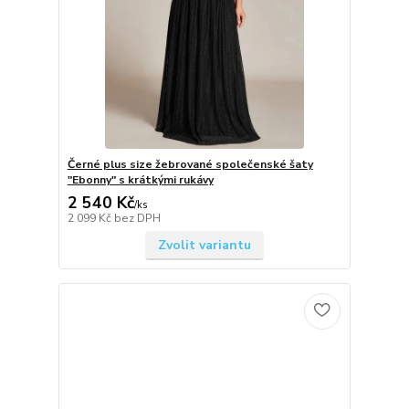
Černé plus size žebrované společenské šaty
"Ebonny" s krátkými rukávy
2 540 Kč
/
ks
2 099 Kč
bez DPH
Zvolit variantu