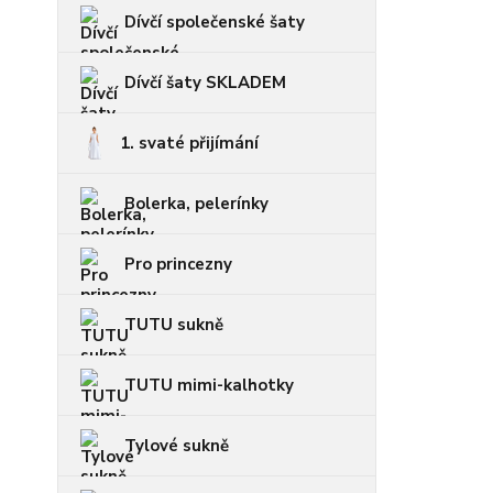
Dívčí společenské šaty
Dívčí šaty SKLADEM
1. svaté přijímání
Bolerka, pelerínky
Pro princezny
TUTU sukně
TUTU mimi-kalhotky
Tylové sukně