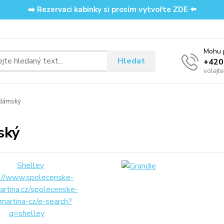
➡️ Rezervaci kabinky si prosím vytvořte ZDE ⬅️
Mohu p
Hledat
‭+42
volejt
dámský
ský