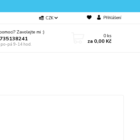
Přihlášení
CZK
omoci? Zavolejte mi :)
0
ks
0735138241
za
0,00 Kč
e po-pá 9-14 hod.