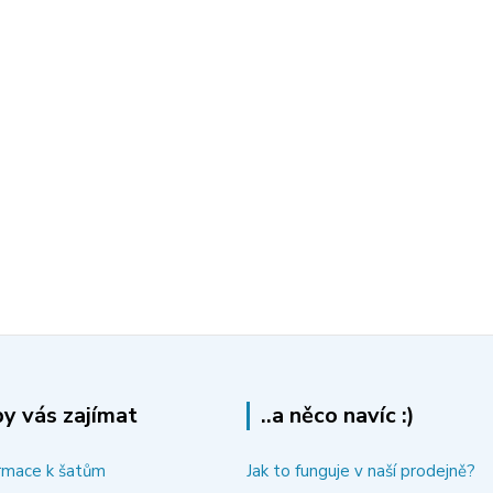
y vás zajímat
..a něco navíc :)
rmace k šatům
Jak to funguje v naší prodejně?