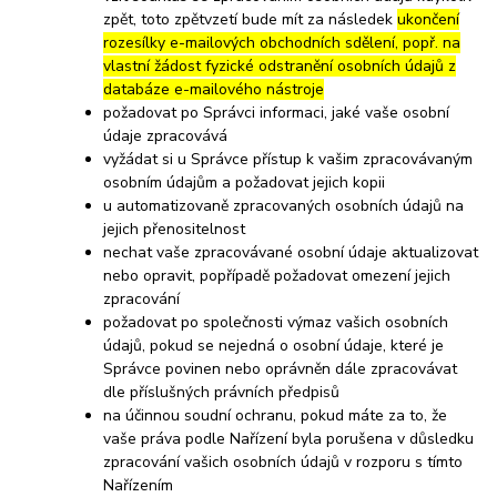
zpět, toto zpětvzetí bude mít za následek
ukončení
rozesílky e-mailových obchodních sdělení, popř. na
vlastní žádost fyzické odstranění osobních údajů z
databáze e-mailového nástroje
požadovat po Správci informaci, jaké vaše osobní
údaje zpracovává
vyžádat si u Správce přístup k vašim zpracovávaným
osobním údajům a požadovat jejich kopii
u automatizovaně zpracovaných osobních údajů na
jejich přenositelnost
nechat vaše zpracovávané osobní údaje aktualizovat
nebo opravit, popřípadě požadovat omezení jejich
zpracování
požadovat po společnosti výmaz vašich osobních
údajů, pokud se nejedná o osobní údaje, které je
Správce povinen nebo oprávněn dále zpracovávat
dle příslušných právních předpisů
na účinnou soudní ochranu, pokud máte za to, že
vaše práva podle Nařízení byla porušena v důsledku
zpracování vašich osobních údajů v rozporu s tímto
Nařízením