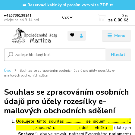
➡️ Rezervaci kabinky si prosím vytvořte ZDE ⬅️
0
ks
‭+420735138241
CZK
za
0,00 Kč
volejte po-pá 9-14 hod.
Menu
Hledat
Úvod
Souhlas se zpracováním osobních údajů pro účely rozesílky e-
mailových obchodních sdělení
Souhlas se zpracováním osobních
údajů pro účely rozesílky e-
mailových obchodních sdělení
Udělujete tímto souhlas ……………..., se sídlem ………………, IČ
………………., zapsaná u ………………… , oddíl …, vložka …..
(dále jen
„Správce“
), aby ve smyslu nařízení Evropského parlamentu