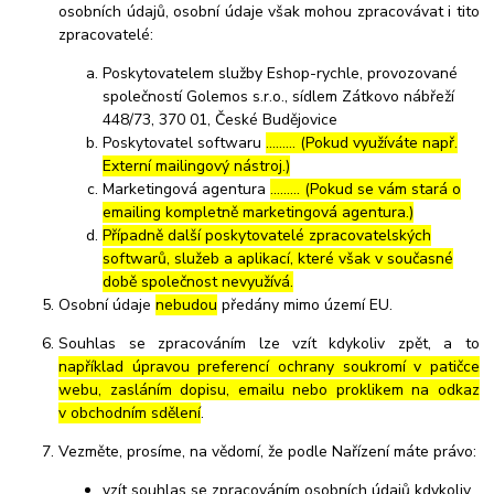
osobních údajů, osobní údaje však mohou zpracovávat i tito
zpracovatelé:
Poskytovatelem služby Eshop-rychle, provozované
společností Golemos s.r.o., sídlem Zátkovo nábřeží
448/73, 370 01, České Budějovice
Poskytovatel softwaru
……… (Pokud využíváte např.
Externí mailingový nástroj.)
Marketingová agentura
……… (Pokud se vám stará o
emailing kompletně marketingová agentura.)
Případně další poskytovatelé zpracovatelských
softwarů, služeb a aplikací, které však v současné
době společnost nevyužívá.
Osobní údaje
nebudou
předány mimo území EU.
Souhlas se zpracováním lze vzít kdykoliv zpět, a to
například úpravou preferencí ochrany soukromí v patičce
webu, zasláním dopisu, emailu nebo proklikem na odkaz
v obchodním sdělení
.
Vezměte, prosíme, na vědomí, že podle Nařízení máte právo:
vzít souhlas se zpracováním osobních údajů kdykoliv