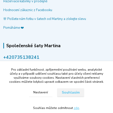
Rezervace kabinky v prodejně
Hodnocení zákaznic z Facebooku
🌸 Pošlete nám fotku v šatech od Martiny a získejte slevu
Pomáháme ❤️
Společenské šaty Martina
‭+420735138241
volejte po-pá 9-14 hod.
Pro základní funkčnost, zpříjemnění používání webu, analytické
info@spolecenske-saty-martina.cz
účely a v případě udělení souhlasu také pro účely cílení reklamy
využíváme soubory cookies. Nastavení vlastních preferencí
cookies můžete kdykoli upravit odkazem ve spodní části stránek.
Souhlasím
Nastavení
Souhlas můžete odmítnout
zde
.