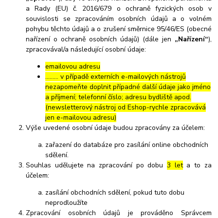
a Rady (EU) č. 2016/679 o ochraně fyzických osob v
souvislosti se zpracováním osobních údajů a o volném
pohybu těchto údajů a o zrušení směrnice 95/46/ES (obecné
nařízení o ochraně osobních údajů) (dále jen
„Nařízení“
),
zpracovával/a následující osobní údaje:
emailovou adresu
……… v případě externích e-mailových nástrojů
nezapomeňte doplnit případné další údaje jako jméno
a příjmení; telefonní číslo; adresu bydliště apod.
(newsletterový nástroj od Eshop-rychle zpracovává
jen e-mailovou adresu)
Výše uvedené osobní údaje budou zpracovány za účelem:
zařazení do databáze pro zasílání online obchodních
sdělení.
Souhlas udělujete na zpracování po dobu
3 let
a to za
účelem:
zasílání obchodních sdělení, pokud tuto dobu
neprodloužíte
Zpracování osobních údajů je prováděno Správcem