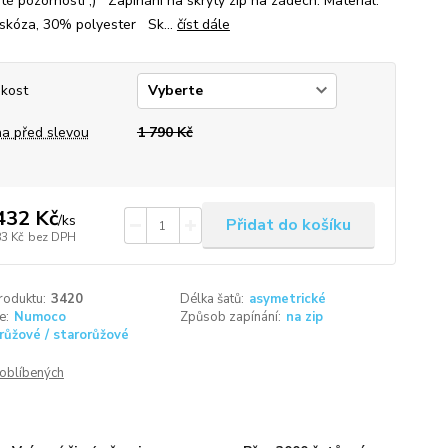
 té pozornosti ;) Zapínání na skrytý zip na zádech. Materiál:
skóza, 30% polyester Sk...
číst dále
ikost
a před slevou
1 790 Kč
432 Kč
/
ks
Přidat do košíku
83 Kč
bez DPH
roduktu:
3420
Délka šatů:
asymetrické
e:
Numoco
Způsob zapínání:
na zip
růžové / starorůžové
oblíbených