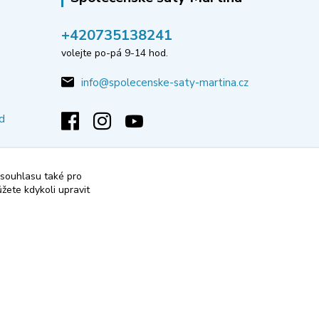
‭+420735138241
volejte po-pá 9-14 hod.
info@spolecenske-saty-martina.cz
d
 souhlasu také pro
žete kdykoli upravit