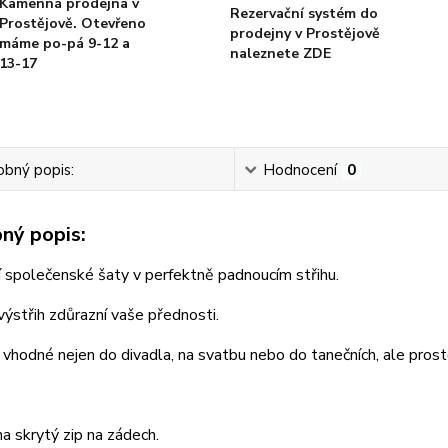
Kamenná prodejna v
Rezervační systém do
Prostějově. Otevřeno
prodejny v Prostějově
máme po-pá 9-12 a
naleznete ZDE
13-17
bný popis:
Hodnocení
0
ný popis:
 společenské šaty v perfektně padnoucím střihu.
ýstřih zdůrazní vaše přednosti.
 vhodné nejen do divadla, na svatbu nebo do tanečních, ale prost
na skrytý zip na zádech.