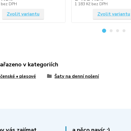
č
bez DPH
1 183 Kč
bez DPH
Zvolit variantu
Zvolit variantu
zařazeno v kategoriích
čenské • plesové
Šaty na denní nošení
y vás zajímat
..a něco navíc :)