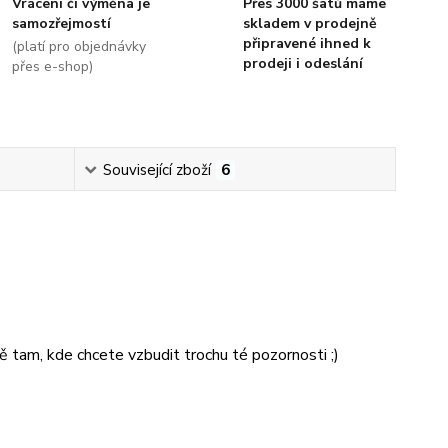
Vrácení či výměna je
Přes 3000 šatů máme
samozřejmostí
skladem v prodejně
připravené ihned k
(platí pro objednávky
prodeji i odeslání
přes e-shop)
Související zboží
6
ě tam, kde chcete vzbudit trochu té pozornosti ;)