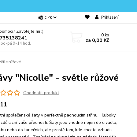
Přihlášení
CZK
omoci? Zavolejte mi :)
0
ks
0735138241
za
0,00 Kč
e po-pá 9-14 hod.
větle růžové
vy "Nicolle" - světle růžové
Ohodnotit produkt
-11
tní společenské šaty v perfektně padnoucím střihu. Hluboký
h zdůrazní vaše přednosti. Šaty jsou vhodné nejen do divadla,
tbu nebo do tanečních, ale prostě tam, kde chcete vzbudit