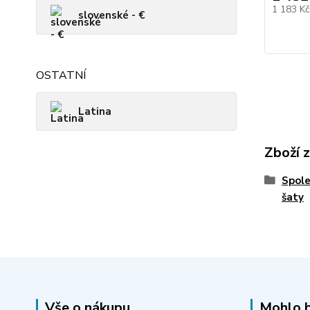
1 183 K
slovenské - €
OSTATNÍ
Latina
Zboží 
Spole
šaty
Vše o nákupu
Mohlo b