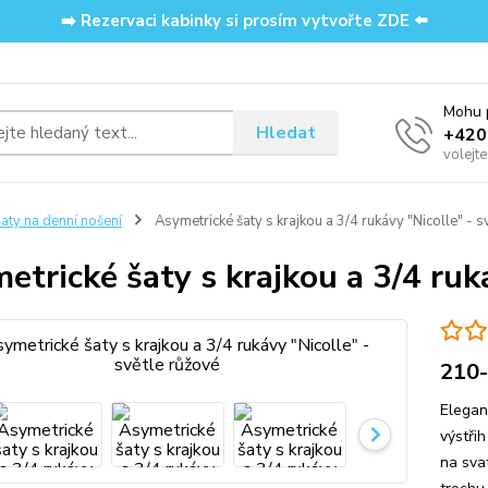
➡️ Rezervaci kabinky si prosím vytvořte ZDE ⬅️
Mohu p
Hledat
‭+42
volejt
aty na denní nošení
Asymetrické šaty s krajkou a 3/4 rukávy "Nicolle" - s
etrické šaty s krajkou a 3/4 ruká
210
Elegan
výstři
na sva