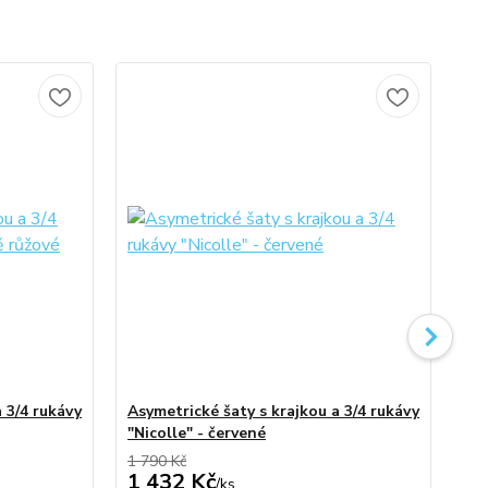
 3/4 rukávy
Asymetrické šaty s krajkou a 3/4 rukávy
Asy
"Nicolle" - červené
"N
1 790 Kč
1 7
1 432 Kč
1 
/
ks