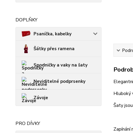
DOPLŇKY
Psaníčka, kabelky
Šátky přes ramena
Podro
Spodničky a vaky na šaty
Podrob
Neviditelné podprsenky
Elegantní
Hluboký v
Závoje
Šaty jsou
PRO DÍVKY
Zapínání 