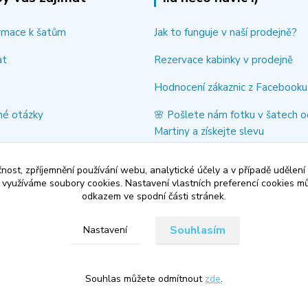
rmace k šatům
Jak to funguje v naší prodejně?
at
Rezervace kabinky v prodejně
Hodnocení zákaznic z Facebooku
né otázky
🌸 Pošlete nám fotku v šatech o
Martiny a získejte slevu
Pomáháme ❤️
čnost, zpříjemnění používání webu, analytické účely a v případě udělení
y využíváme soubory cookies. Nastavení vlastních preferencí cookies mů
odkazem ve spodní části stránek.
Souhlasím
Nastavení
Souhlas můžete odmítnout
zde
.