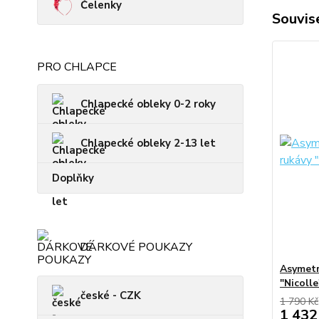
Čelenky
Souvise
PRO CHLAPCE
Chlapecké obleky 0-2 roky
Chlapecké obleky 2-13 let
Doplňky
DÁRKOVÉ POUKAZY
Asymetri
"Nicolle
české - CZK
1 790 Kč
1 432