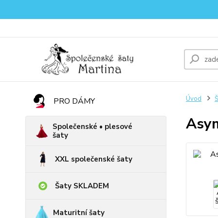
Úvod
Š
PRO DÁMY
Asym
Společenské • plesové
šaty
XXL společenské šaty
Šaty SKLADEM
Maturitní šaty