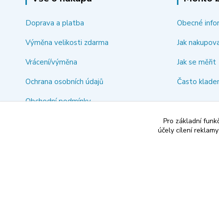
Doprava a platba
Obecné info
Výměna velikosti zdarma
Jak nakupov
Vrácení/výměna
Jak se měřit
Ochrana osobních údajů
Často klade
Obchodní podmínky
Kontakty
Pro základní funk
účely cílení reklam
document.head.appendChild(ehcjs);