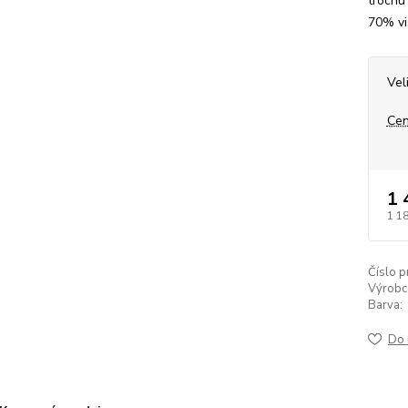
trochu
70% vi
Vel
Cen
1 
1 1
Číslo p
Výrobc
Barva:
Do 