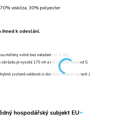
: 70% viskóza, 30% polyester
ihned k odeslání.
ou měřeny volně bez natažení (+/- 2 cm).
 obrázku je vysoká 170 cm a má na sobě velikost S.
hybně zvolené velikosti si dovolím velikost opravit :)
dný hospodářský subjekt EU