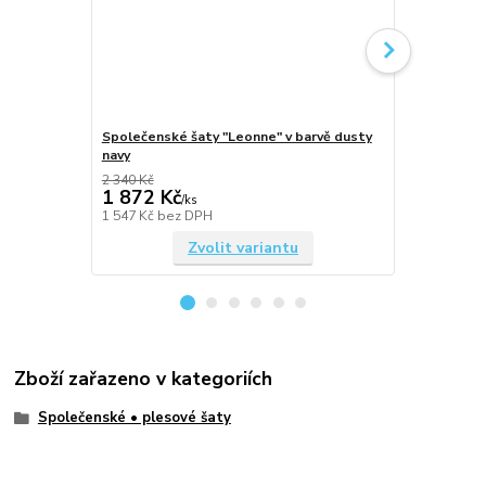
Společenské šaty "Leonne" v barvě dusty
Bílé svatebn
navy
2 340 Kč
2 340 Kč
1 872 Kč
1 872 Kč
/
ks
1 547 Kč
bez DPH
1 547 Kč
bez
Zvolit variantu
Zboží zařazeno v kategoriích
Společenské • plesové šaty