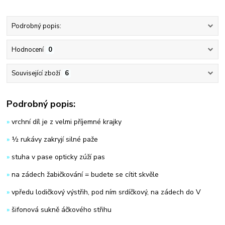
Podrobný popis:
Hodnocení
0
Související zboží
6
Podrobný popis:
»
vrchní díl je z velmi příjemné krajky
»
½ rukávy zakryjí silné paže
»
stuha v pase opticky zúží pas
»
na zádech žabičkování = budete se cítit skvěle
»
vpředu lodičkový výstřih, pod ním srdíčkový, na zádech do V
»
šifonová sukně áčkového střihu