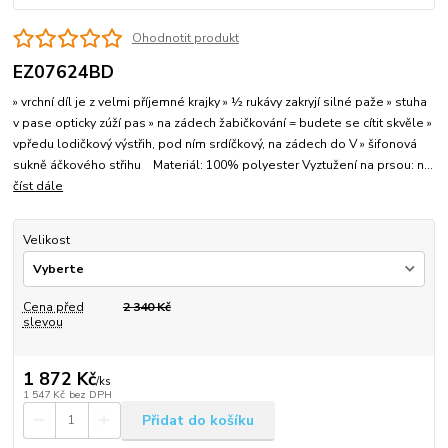
Ohodnotit produkt
EZ07624BD
» vrchní díl je z velmi příjemné krajky » ½ rukávy zakryjí silné paže » stuha
v pase opticky zúží pas » na zádech žabičkování = budete se cítit skvěle »
vpředu lodičkový výstřih, pod ním srdíčkový, na zádech do V » šifonová
sukně áčkového střihu Materiál: 100% polyester Vyztužení na prsou: n...
číst dále
Velikost
Cena před
2 340 Kč
slevou
1 872 Kč
/
ks
1 547 Kč
bez DPH
Přidat do košíku