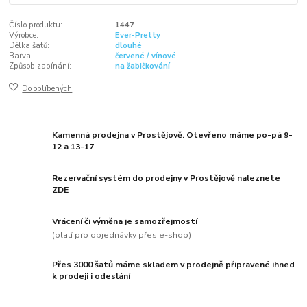
Číslo produktu:
1447
Výrobce:
Ever-Pretty
Délka šatů:
dlouhé
Barva:
červené / vínové
Způsob zapínání:
na žabičkování
Do oblíbených
Kamenná prodejna v Prostějově. Otevřeno máme po-pá 9-
12 a 13-17
Rezervační systém do prodejny v Prostějově naleznete
ZDE
Vrácení či výměna je samozřejmostí
(platí pro objednávky přes e-shop)
Přes 3000 šatů máme skladem v prodejně připravené ihned
k prodeji i odeslání