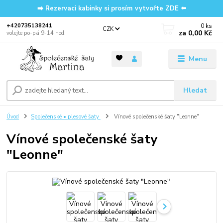
➡️ Rezervaci kabinky si prosím vytvořte ZDE ⬅️
0
ks
‭+420735138241
CZK
za
0,00 Kč
volejte po-pá 9-14 hod.
Menu
Hledat
Úvod
Společenské • plesové šaty
Vínové společenské šaty "Leonne"
Vínové společenské šaty
"Leonne"