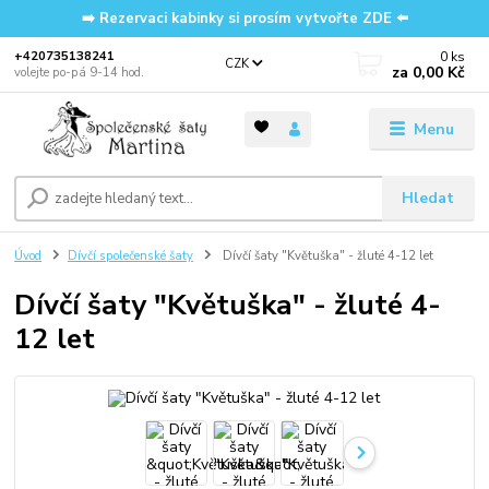
➡️ Rezervaci kabinky si prosím vytvořte ZDE ⬅️
0
ks
‭+420735138241
CZK
za
0,00 Kč
volejte po-pá 9-14 hod.
Menu
Hledat
Úvod
Dívčí společenské šaty
Dívčí šaty "Květuška" - žluté 4-12 let
Dívčí šaty "Květuška" - žluté 4-
12 let