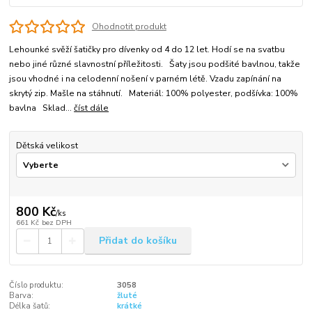
Ohodnotit produkt
Lehounké svěží šatičky pro dívenky od 4 do 12 let. Hodí se na svatbu
nebo jiné různé slavnostní příležitosti. Šaty jsou podšité bavlnou, takže
jsou vhodné i na celodenní nošení v parném létě. Vzadu zapínání na
skrytý zip. Mašle na stáhnutí. Materiál: 100% polyester, podšívka: 100%
bavlna Sklad...
číst dále
Dětská velikost
800 Kč
/
ks
661 Kč
bez DPH
Přidat do košíku
Číslo produktu:
3058
Barva:
žluté
Délka šatů:
krátké