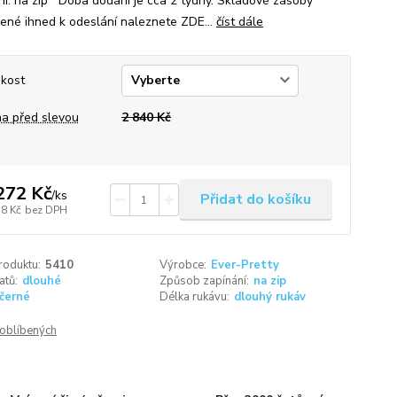
ní: na zip Doba dodání je cca 2 týdny. Skladové zásoby
vené ihned k odeslání naleznete ZDE...
číst dále
ikost
a před slevou
2 840 Kč
272 Kč
/
ks
Přidat do košíku
78 Kč
bez DPH
roduktu:
5410
Výrobce:
Ever-Pretty
atů:
dlouhé
Způsob zapínání:
na zip
černé
Délka rukávu:
dlouhý rukáv
oblíbených