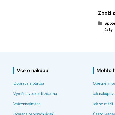
Zboží 
Spole
šaty
Vše o nákupu
Mohlo b
Doprava a platba
Obecné info
Výměna velikosti zdarma
Jak nakupov
Vrácení/výměna
Jak se měřit
Ochrana osobních údajů
Často klade