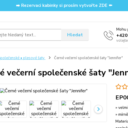
➡️ Rezervaci kabinky si prosím vytvořte ZDE ⬅️
Mohu p
Hledat
‭+42
volejt
polečenské • plesové šaty
Černé večerní společenské šaty "Jennifer"
é večerní společenské šaty "Jenn
EP0
» velmi
» mírn
Materi