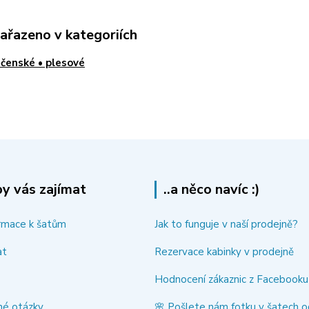
zařazeno v kategoriích
čenské • plesové
y vás zajímat
..a něco navíc :)
rmace k šatům
Jak to funguje v naší prodejně?
at
Rezervace kabinky v prodejně
Hodnocení zákaznic z Facebooku
né otázky
🌸 Pošlete nám fotku v šatech o