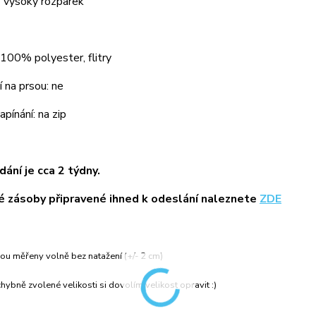
 vysoký rozparek
 100% polyester, flitry
 na prsou: ne
pínání: na zip
ání je cca 2 týdny.
 zásoby připravené ihned k odeslání naleznete
ZDE
ou měřeny volně bez natažení (+/- 2 cm)
hybně zvolené velikosti si dovolím velikost opravit :)