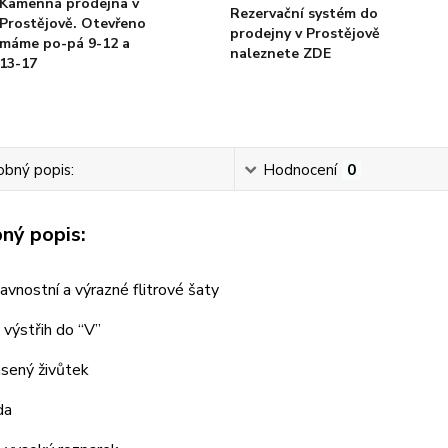
Kamenná prodejna v
Rezervační systém do
Prostějově. Otevřeno
prodejny v Prostějově
máme po-pá 9-12 a
naleznete ZDE
13-17
bný popis:
Hodnocení
0
ný popis:
avnostní a výrazné flitrové šaty
 výstřih do “V”
asený živůtek
da