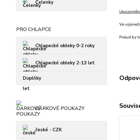
Čelenky
Upozorněn
Ve výjimeč
PRO CHLAPCE
Pokud by to
Chlapecké obleky 0-2 roky
Chlapecké obleky 2-13 let
Odpově
Doplňky
Souvise
DÁRKOVÉ POUKAZY
české - CZK