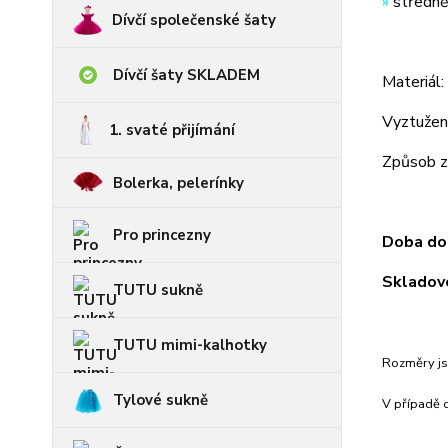
»
středně
Dívčí společenské šaty
Dívčí šaty SKLADEM
Materiál:
Vyztužení
1. svaté přijímání
Způsob za
Bolerka, pelerínky
Pro princezny
Doba dod
Skladové
TUTU sukně
TUTU mimi-kalhotky
Rozměry js
Tylové sukně
V případě c