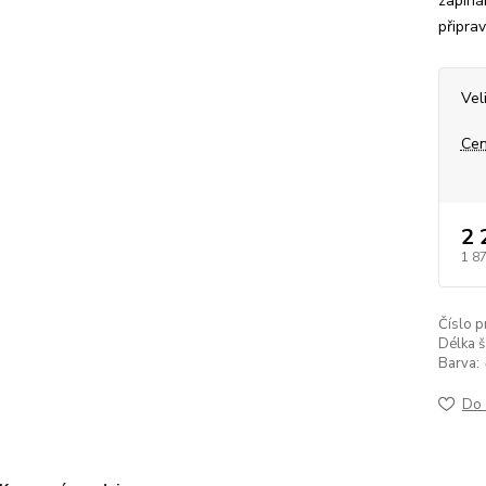
zapíná
připra
Vel
Cen
2 
1 8
Číslo p
Délka š
Barva:
Do 