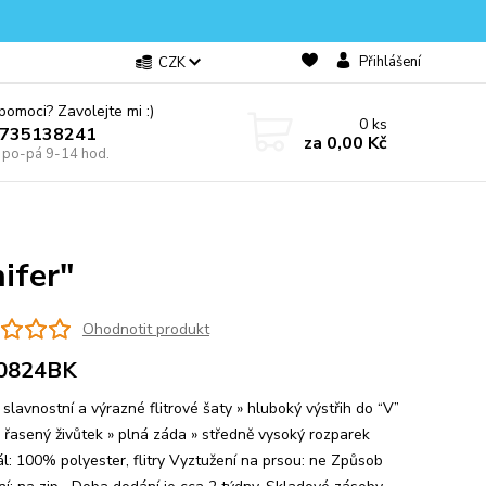
Přihlášení
CZK
omoci? Zavolejte mi :)
0
ks
0735138241
za
0,00 Kč
e po-pá 9-14 hod.
ifer"
Ohodnotit produkt
0824BK
 slavnostní a výrazné flitrové šaty » hluboký výstřih do “V”
ě řasený živůtek » plná záda » středně vysoký rozparek
ál: 100% polyester, flitry Vyztužení na prsou: ne Způsob