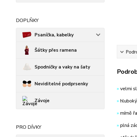
DOPLŇKY
Psaníčka, kabelky
Šátky přes ramena
Podro
Spodničky a vaky na šaty
Podrob
Neviditelné podprsenky
»
velmi sl
Závoje
»
hluboký
»
mírně ř
»
plná zá
PRO DÍVKY