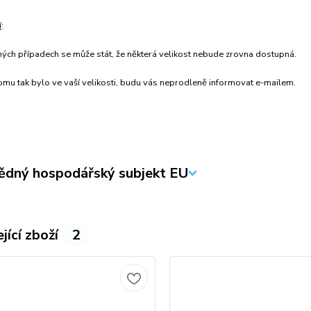
í
:
ných případech se může stát, že některá velikost nebude zrovna dostupná.
mu tak bylo ve vaší velikosti, budu vás neprodleně informovat e-mailem.
dný hospodářský subjekt EU
jící zboží
2