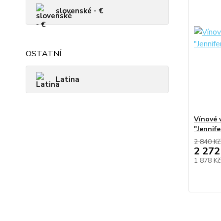
slovenské - €
OSTATNÍ
Latina
Vínové 
"Jennife
2 840 Kč
2 272
1 878 K