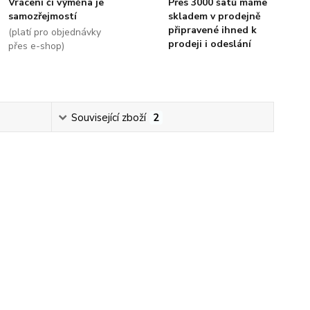
Vrácení či výměna je
Přes 3000 šatů máme
samozřejmostí
skladem v prodejně
připravené ihned k
(platí pro objednávky
prodeji i odeslání
přes e-shop)
Související zboží
2