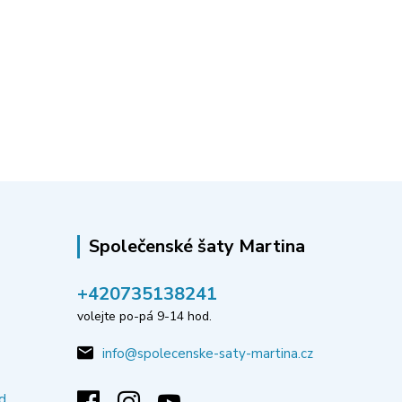
Společenské šaty Martina
‭+420735138241
volejte po-pá 9-14 hod.
info@spolecenske-saty-martina.cz
d