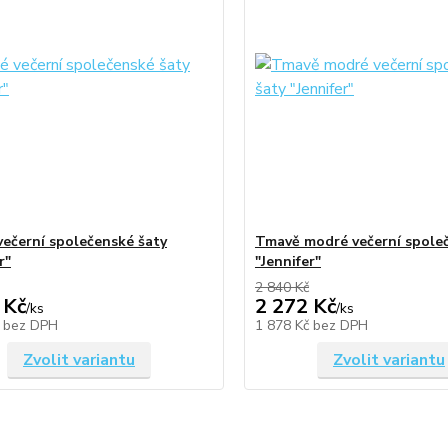
večerní společenské šaty
Tmavě modré večerní spole
r"
"Jennifer"
2 840 Kč
 Kč
2 272 Kč
/
ks
/
ks
č
bez DPH
1 878 Kč
bez DPH
Zvolit variantu
Zvolit variantu