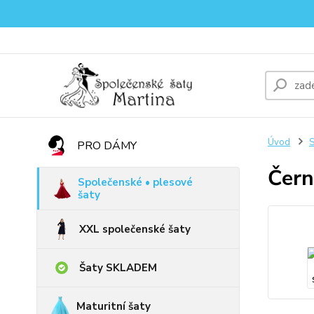
Úvod
S
PRO DÁMY
Čern
Společenské • plesové
šaty
XXL společenské šaty
Šaty SKLADEM
Maturitní šaty