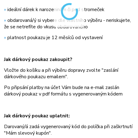
»
ideální dárek k narozeninám či pod stromeček
»
obdarovaná/ý si vybere dle vlastního výběru - neriskujete,
že se netrefíte do vkusu obdarovaného
»
platnost poukazu je 12 měsíců od vystavení
Jak dárkový poukaz zakoupit?
Vložte do košíku a p
ři výběru dopravy zvolte "zaslání
dárkového poukazu emailem".
Po připsání platby na účet Vám bude na e-mail zaslán
dárkový poukaz
v pdf formátu s vygenerovaným kódem
Jak dárkový poukaz uplatnit:
Darovaný/á zadá vygenerovaný kód do políčka při zaškrtnutí
"Mám slevový kupón".