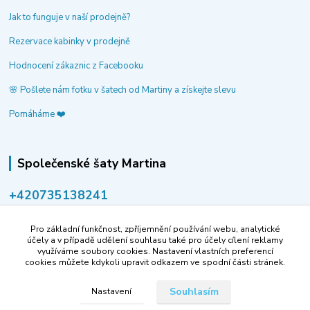
Jak to funguje v naší prodejně?
Rezervace kabinky v prodejně
Hodnocení zákaznic z Facebooku
🌸 Pošlete nám fotku v šatech od Martiny a získejte slevu
Pomáháme ❤️
Společenské šaty Martina
‭+420735138241
volejte po-pá 9-14 hod.
Pro základní funkčnost, zpříjemnění používání webu, analytické
info@spolecenske-saty-martina.cz
účely a v případě udělení souhlasu také pro účely cílení reklamy
využíváme soubory cookies. Nastavení vlastních preferencí
cookies můžete kdykoli upravit odkazem ve spodní části stránek.
Souhlasím
Nastavení