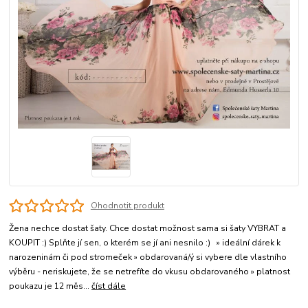
Ohodnotit produkt
Žena nechce dostat šaty. Chce dostat možnost sama si šaty VYBRAT a
KOUPIT :) Splňte jí sen, o kterém se jí ani nesnilo :) » ideální dárek k
narozeninám či pod stromeček » obdarovaná/ý si vybere dle vlastního
výběru - neriskujete, že se netrefíte do vkusu obdarovaného » platnost
poukazu je 12 měs...
číst dále