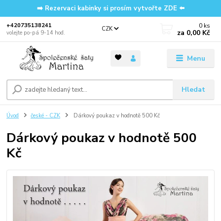
➡️ Rezervaci kabinky si prosím vytvořte ZDE ⬅️
0
ks
‭+420735138241
CZK
za
0,00 Kč
volejte po-pá 9-14 hod.
Menu
Hledat
Úvod
české - CZK
Dárkový poukaz v hodnotě 500 Kč
Dárkový poukaz v hodnotě 500
Kč