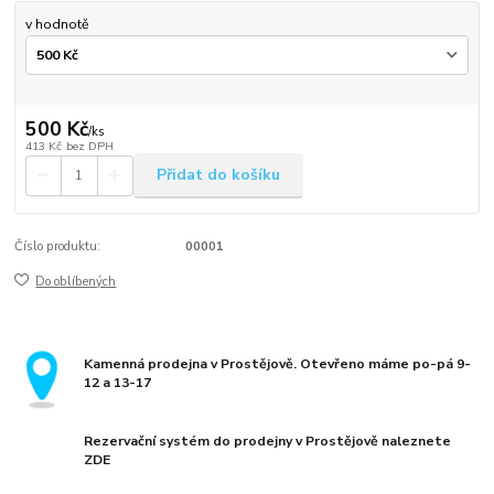
v hodnotě
500 Kč
/
ks
413 Kč
bez DPH
Přidat do košíku
Číslo produktu:
00001
Do oblíbených
Kamenná prodejna v Prostějově. Otevřeno máme po-pá 9-
12 a 13-17
Rezervační systém do prodejny v Prostějově naleznete
ZDE