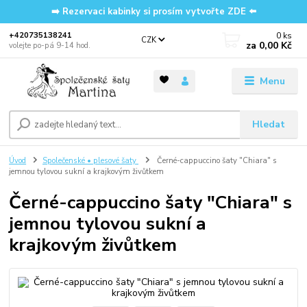
➡️ Rezervaci kabinky si prosím vytvořte ZDE ⬅️
0
ks
‭+420735138241
CZK
za
0,00 Kč
volejte po-pá 9-14 hod.
Menu
Hledat
Úvod
Společenské • plesové šaty
Černé-cappuccino šaty "Chiara" s
jemnou tylovou sukní a krajkovým živůtkem
Černé-cappuccino šaty "Chiara" s
jemnou tylovou sukní a
krajkovým živůtkem