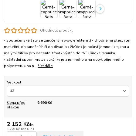
Ohodnotit produkt
» společenské šaty se zaručeným wow efektem :) » vhodné na ples, i ten
maturitní, do tanečních či do divadla » živůtek je pokryt jemnou krajkou a
malými flitříky pro decentní třpyt » výstřih do “V” » široká ramínka
» základní spodní vrstva sukýnky je z jemného a na dotyk příjemného
polyesteru » na n...
číst dále
Velikost
Cena před
2 690 Kč
slevou
2 152 Kč
/
ks
1 779 Kč
bez DPH