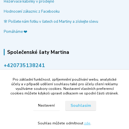
Rezervace kabinky v prodejně
Hodnocení zákaznic z Facebooku
🌸 Pošlete nám fotku v šatech od Martiny a získejte slevu
Pomáháme ❤️
Společenské šaty Martina
‭+420735138241
volejte po-pá 9-14 hod.
Pro základní funkčnost, zpříjemnění používání webu, analytické
info@spolecenske-saty-martina.cz
účely a v případě udělení souhlasu také pro účely cílení reklamy
využíváme soubory cookies. Nastavení vlastních preferencí
cookies můžete kdykoli upravit odkazem ve spodní části stránek.
Souhlasím
Nastavení
Souhlas můžete odmítnout
zde
.