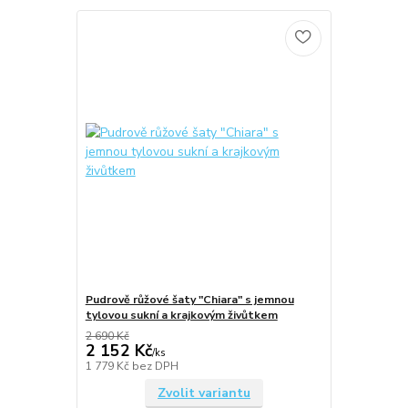
Pudrově růžové šaty "Chiara" s jemnou
tylovou sukní a krajkovým živůtkem
2 690 Kč
2 152 Kč
/
ks
1 779 Kč
bez DPH
Zvolit variantu