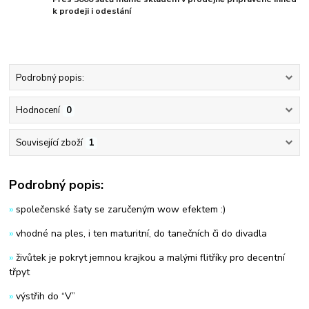
k prodeji i odeslání
Podrobný popis:
Hodnocení
0
Související zboží
1
Podrobný popis:
»
společenské šaty se zaručeným wow efektem :)
»
vhodné na ples, i ten maturitní, do tanečních či do divadla
»
živůtek je pokryt jemnou krajkou a malými flitříky pro decentní
třpyt
»
výstřih do “V”