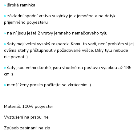
»
široká ramínka
»
základní spodní vrstva sukýnky je z jemného a na dotyk
příjemného polyesteru
»
na ní jsou ještě 2 vrstvy jemného nemačkavého tylu
»
šaty mají velmi vysoký rozparek. Komu to vadí, není problém si jej
dvěma stehy přišťupnout v požadované výšce. Díky tylu nebude
nic poznat :)
»
šaty jsou velmi dlouhé, jsou vhodné na postavu vysokou až 185
cm :)
»
menší ženy prosím počítejte se zkrácením :)
Materiál: 100% polyester
Vyztužení na prsou: ne
Způsob zapínání: na zip