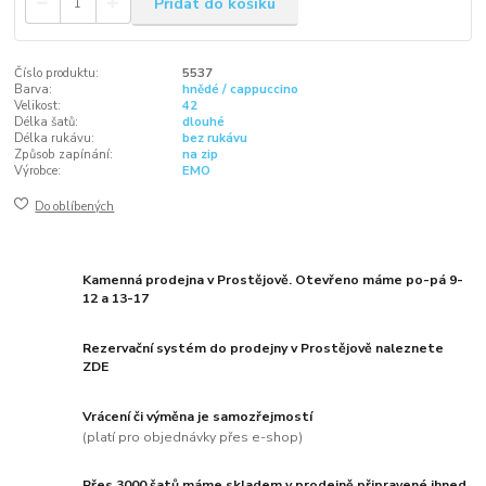
Přidat do košíku
Číslo produktu:
5537
Barva:
hnědé / cappuccino
Velikost:
42
Délka šatů:
dlouhé
Délka rukávu:
bez rukávu
Způsob zapínání:
na zip
Výrobce:
EMO
Do oblíbených
Kamenná prodejna v Prostějově. Otevřeno máme po-pá 9-
12 a 13-17
Rezervační systém do prodejny v Prostějově naleznete
ZDE
Vrácení či výměna je samozřejmostí
(platí pro objednávky přes e-shop)
Přes 3000 šatů máme skladem v prodejně připravené ihned