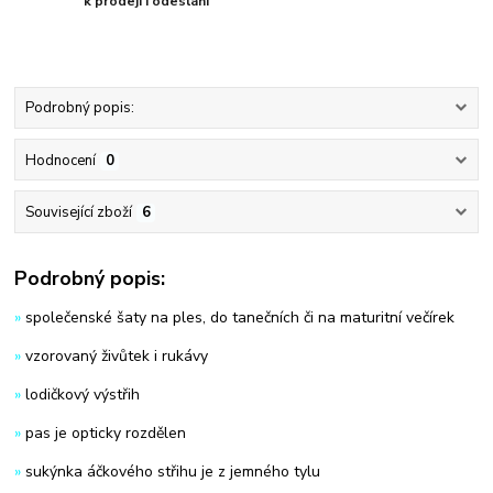
k prodeji i odeslání
Podrobný popis:
Hodnocení
0
Související zboží
6
Podrobný popis:
»
společenské šaty na ples, do tanečních či na maturitní večírek
»
vzorovaný živůtek i rukávy
»
lodičkový výstřih
»
pas je opticky rozdělen
»
sukýnka áčkového střihu je z jemného tylu