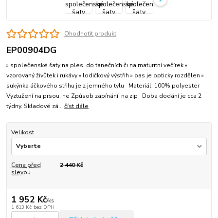
Ohodnotit produkt
EP00904DG
» společenské šaty na ples, do tanečních či na maturitní večírek »
vzorovaný živůtek i rukávy » lodičkový výstřih » pas je opticky rozdělen »
sukýnka áčkového střihu je z jemného tylu Materiál: 100% polyester
Vyztužení na prsou: ne Způsob zapínání: na zip Doba dodání je cca 2
týdny. Skladové zá...
číst dále
Velikost
Cena před
2 440 Kč
slevou
1 952 Kč
/
ks
1 613 Kč
bez DPH