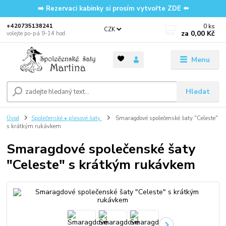
➡️ Rezervaci kabinky si prosím vytvořte ZDE ⬅️
0
ks
‭+420735138241
CZK
za
0,00 Kč
volejte po-pá 9-14 hod.
Menu
Hledat
Úvod
Společenské • plesové šaty
Smaragdové společenské šaty "Celeste"
s krátkým rukávkem
Smaragdové společenské šaty
"Celeste" s krátkým rukávkem