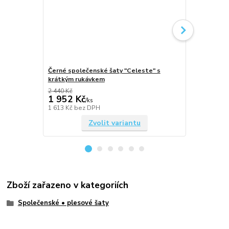
Černé společenské šaty "Celeste" s
Béžové spol
krátkým rukávkem
krátkým ru
2 440 Kč
2 440 Kč
1 952 Kč
1 952 Kč
/
ks
1 613 Kč
bez DPH
1 613 Kč
bez
Zvolit variantu
Zboží zařazeno v kategoriích
Společenské • plesové šaty