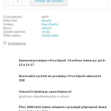
Přidat do košíku
Číslo produktu:
4277
Délka šatů:
dlouhé
Výrobce:
Ever-Pretty
Barva:
zelené
Způsob zapínání:
na zip
Délka rukávu:
krátký rukáv
Do oblíbených
Kamenná prodejna v Prostějově. Otevřeno máme po-pá 9-
12 a 13-17
Rezervační systém do prodejny v Prostějově naleznete
ZDE
Vrácení či výměna je samozřejmostí
(platí pro objednávky přes e-shop)
Přes 3000 šatů máme skladem v prodejně připravené ihned