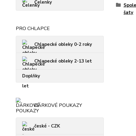
Čelenky
Spole
šaty
PRO CHLAPCE
Chlapecké obleky 0-2 roky
Chlapecké obleky 2-13 let
Doplňky
DÁRKOVÉ POUKAZY
české - CZK