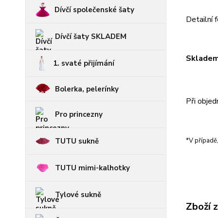
Dívčí společenské šaty
Detailní 
Dívčí šaty SKLADEM
Skladem 
1. svaté přijímání
Bolerka, pelerínky
Při objed
Pro princezny
TUTU sukně
*
V případě
TUTU mimi-kalhotky
Tylové sukně
Zboží 