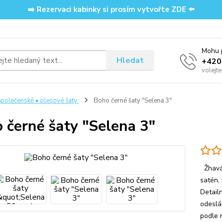
➡️ Rezervaci kabinky si prosím vytvořte ZDE ⬅️
Mohu p
Hledat
‭+42
volejt
polečenské • plesové šaty
Boho černé šaty "Selena 3"
 černé šaty "Selena 3"
Žhavá 
satén, 
Detail
odeslá
podle n