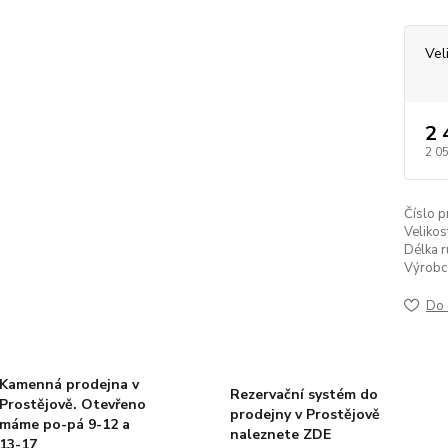
Vel
2 
2 0
Číslo p
Velikos
Délka r
Výrobc
Do 
Kamenná prodejna v
Rezervační systém do
Prostějově. Otevřeno
prodejny v Prostějově
máme po-pá 9-12 a
naleznete ZDE
13-17