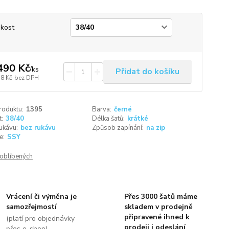
ikost
490 Kč
/
ks
Přidat do košíku
58 Kč
bez DPH
roduktu:
1395
Barva:
černé
t:
38/40
Délka šatů:
krátké
ukávu:
bez rukávu
Způsob zapínání:
na zip
e:
SSY
oblíbených
Vrácení či výměna je
Přes 3000 šatů máme
samozřejmostí
skladem v prodejně
připravené ihned k
(platí pro objednávky
prodeji i odeslání
přes e-shop)