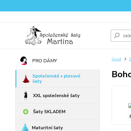
Úvod
S
PRO DÁMY
Boho
Společenské • plesové
šaty
XXL společenské šaty
Šaty SKLADEM
Maturitní šaty