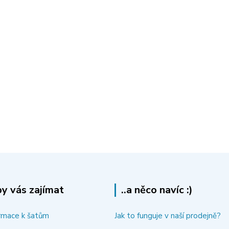
y vás zajímat
..a něco navíc :)
rmace k šatům
Jak to funguje v naší prodejně?