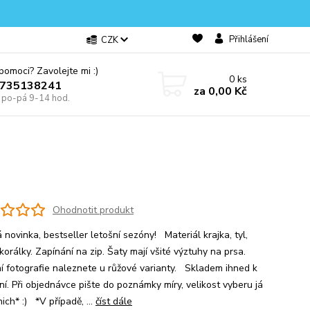
Přihlášení
CZK
omoci? Zavolejte mi :)
0
ks
0735138241
za
0,00 Kč
e po-pá 9-14 hod.
Ohodnotit produkt
novinka, bestseller letošní sezóny! Materiál krajka, tyl,
korálky. Zapínání na zip. Šaty mají všité výztuhy na prsa.
ní fotografie naleznete u růžové varianty. Skladem ihned k
ní. Při objednávce pište do poznámky míry, velikost vyberu já
ich* :) *V případě, ...
číst dále