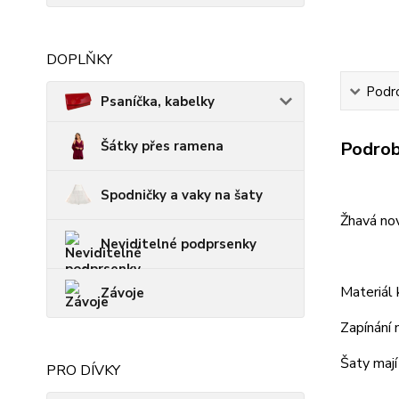
DOPLŇKY
Podro
Psaníčka, kabelky
Šátky přes ramena
Podrob
Spodničky a vaky na šaty
Žhavá nov
Neviditelné podprsenky
Materiál k
Závoje
Zapínání n
Šaty mají
PRO DÍVKY