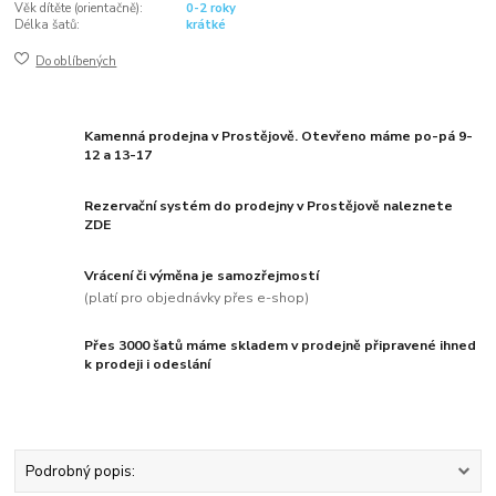
Věk dítěte (orientačně):
0-2 roky
Délka šatů:
krátké
Do oblíbených
Kamenná prodejna v Prostějově. Otevřeno máme po-pá 9-
12 a 13-17
Rezervační systém do prodejny v Prostějově naleznete
ZDE
Vrácení či výměna je samozřejmostí
(platí pro objednávky přes e-shop)
Přes 3000 šatů máme skladem v prodejně připravené ihned
k prodeji i odeslání
Podrobný popis: