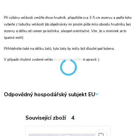
Při výběru velikosti změřte dívce hrudník, připočtěte cca 3-5 cm rezervu a podle toho
vyberte z tabulky velikostí (do objednávky mi prosím pište míru obvodu hrudníku bez
rezervy a délku od ramen po kolínka, alespoň orientačně. Vím, že u miminek se to
špatně měří)
Přihlédněte také na délku šatů, tyto šaty by měly být dlouhé pod kolena.
V případě chybně zvolené velikosti si dovolím velikost opravit :)
Odpovědný hospodářský subjekt EU
Související zboží
4