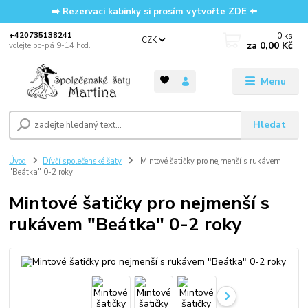
➡️ Rezervaci kabinky si prosím vytvořte ZDE ⬅️
0
ks
‭+420735138241
CZK
za
0,00 Kč
volejte po-pá 9-14 hod.
Menu
Hledat
Úvod
Dívčí společenské šaty
Mintové šatičky pro nejmenší s rukávem
"Beátka" 0-2 roky
Mintové šatičky pro nejmenší s
rukávem "Beátka" 0-2 roky