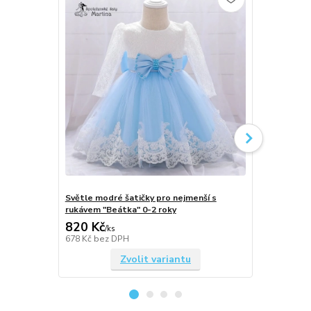
Světle modré šatičky pro nejmenší s
Tmavě růžov
rukávem "Beátka" 0-2 roky
rukávem "Be
820 Kč
820 Kč
/
ks
/
ks
678 Kč
bez DPH
678 Kč
bez 
Zvolit variantu