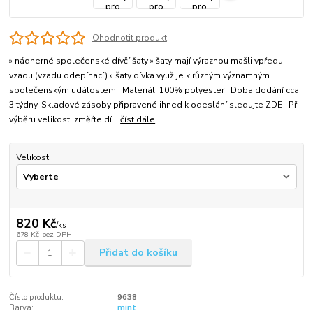
Ohodnotit produkt
» nádherné společenské dívčí šaty » šaty mají výraznou mašli vpředu i
vzadu (vzadu odepínací) » šaty dívka využije k různým významným
společenským událostem Materiál: 100% polyester Doba dodání cca
3 týdny. Skladové zásoby připravené ihned k odeslání sledujte ZDE Při
výběru velikosti změřte dí...
číst dále
Velikost
820 Kč
/
ks
678 Kč
bez DPH
Přidat do košíku
Číslo produktu:
9638
Barva:
mint