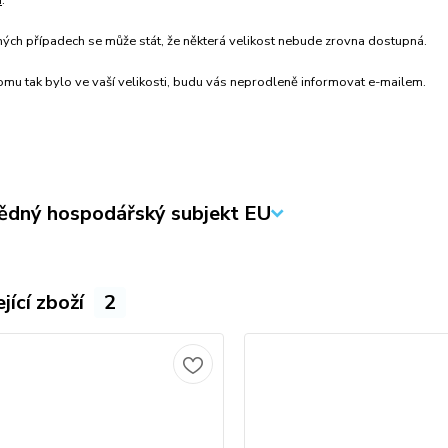
í
:
ných případech se může stát, že některá velikost nebude zrovna dostupná.
mu tak bylo ve vaší velikosti, budu vás neprodleně informovat e-mailem.
dný hospodářský subjekt EU
jící zboží
2