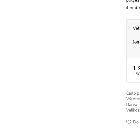
polyes
ihned 
Vel
Cen
1 
1 5
Číslo p
Výrobc
Barva:
Velikos
Do 