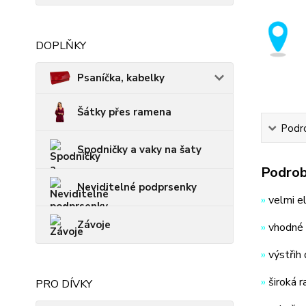
DOPLŇKY
Psaníčka, kabelky
Šátky přes ramena
Podro
Spodničky a vaky na šaty
Podrob
Neviditelné podprsenky
»
velmi el
Závoje
»
vhodné n
»
výstřih 
»
široká r
PRO DÍVKY