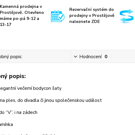
Kamenná prodejna v
Rezervační systém do
Prostějově. Otevřeno
prodejny v Prostějově
máme po-pá 9-12 a
naleznete ZDE
13-17
bný popis:
Hodnocení
0
ný popis:
egantní večerní bodycon šaty
a ples, do divadla či jinou společenskou událost
do “V”, i na zádech
amínka