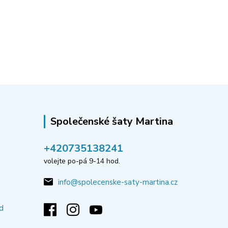
Společenské šaty Martina
‭+420735138241
volejte po-pá 9-14 hod.
info@spolecenske-saty-martina.cz
d