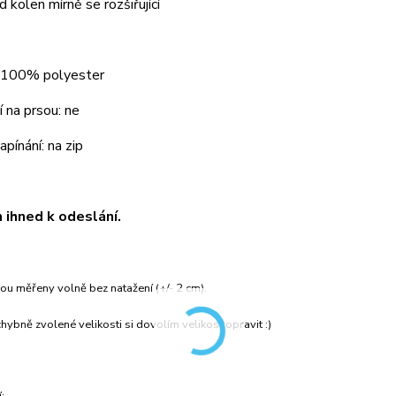
 kolen mírně se rozšiřující
: 100% polyester
 na prsou: ne
pínání: na zip
ihned k odeslání.
ou měřeny volně bez natažení (+/- 2 cm).
hybně zvolené velikosti si dovolím velikost opravit :)