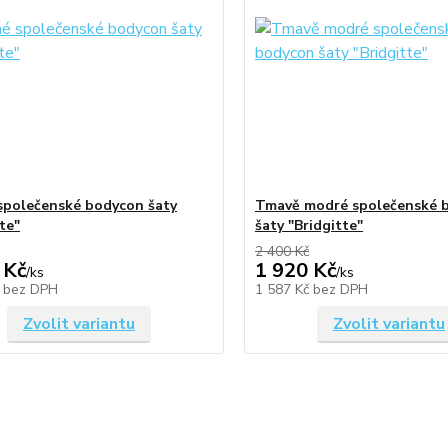
společenské bodycon šaty
Tmavě modré společenské 
te"
šaty "Bridgitte"
2 400 Kč
 Kč
1 920 Kč
/
ks
/
ks
č
bez DPH
1 587 Kč
bez DPH
Zvolit variantu
Zvolit variantu