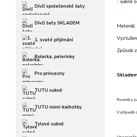
»
sukně od
Dívčí společenské šaty
Dívčí šaty SKLADEM
Materiál
Vyztužení
1. svaté přijímání
Způsob za
Bolerka, pelerínky
Pro princezny
Skladem 
TUTU sukně
Rozměry js
TUTU mimi-kalhotky
V případě c
Tylové sukně