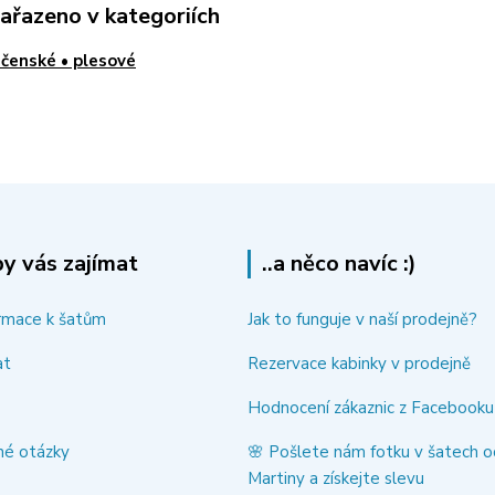
zařazeno v kategoriích
čenské • plesové
y vás zajímat
..a něco navíc :)
rmace k šatům
Jak to funguje v naší prodejně?
at
Rezervace kabinky v prodejně
Hodnocení zákaznic z Facebooku
né otázky
🌸 Pošlete nám fotku v šatech o
Martiny a získejte slevu