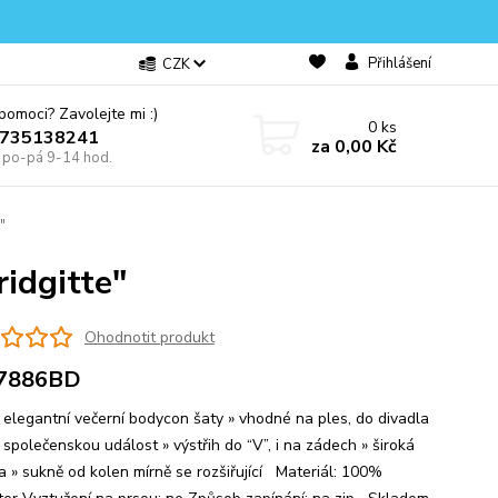
Přihlášení
CZK
omoci? Zavolejte mi :)
0
ks
0735138241
za
0,00 Kč
e po-pá 9-14 hod.
"
idgitte"
Ohodnotit produkt
7886BD
i elegantní večerní bodycon šaty » vhodné na ples, do divadla
u společenskou událost » výstřih do “V”, i na zádech » široká
a » sukně od kolen mírně se rozšiřující Materiál: 100%