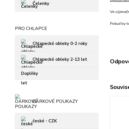
Upozorněn
Čelenky
Ve výjimeč
Pokud by to
PRO CHLAPCE
Chlapecké obleky 0-2 roky
Chlapecké obleky 2-13 let
Odpově
Doplňky
Souvise
DÁRKOVÉ POUKAZY
české - CZK