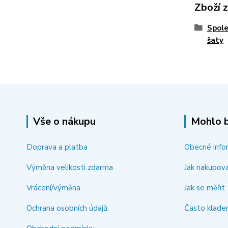
Zboží 
Spole
šaty
Vše o nákupu
Mohlo b
Doprava a platba
Obecné info
Výměna velikosti zdarma
Jak nakupov
Vrácení/výměna
Jak se měřit
Ochrana osobních údajů
Často klade