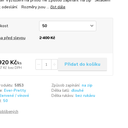
ter Vyztužení na prsou: ne Způsob zapínání: na zip Skladem
k odeslání. Rozměry jsou ...
číst dále
ikost
a před slevou
2 400 Kč
920 Kč
/
ks
Přidat do košíku
87 Kč
bez DPH
roduktu:
5853
Způsob zapínání:
na zip
e:
Ever-Pretty
Délka šatů:
dlouhé
červené / vínové
Délka rukávu:
bez rukávu
t:
50
oblíbených