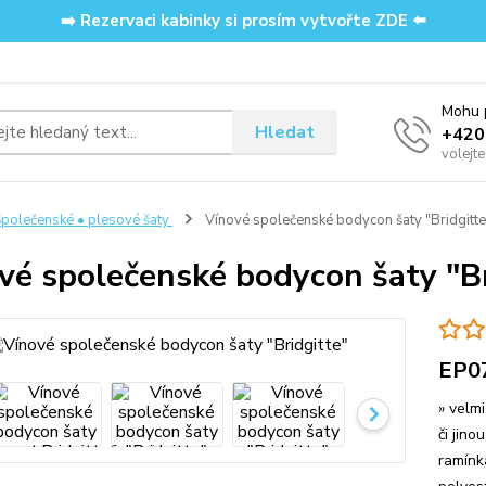
➡️ Rezervaci kabinky si prosím vytvořte ZDE ⬅️
Mohu p
Hledat
‭+42
volejt
polečenské • plesové šaty
Vínové společenské bodycon šaty "Bridgitte
vé společenské bodycon šaty "Br
EP0
» velm
či jino
ramínk