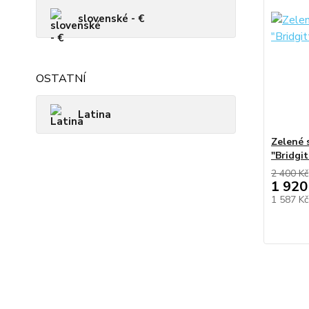
slovenské - €
OSTATNÍ
Latina
Zelené 
"Bridgit
2 400 Kč
1 920
1 587 K