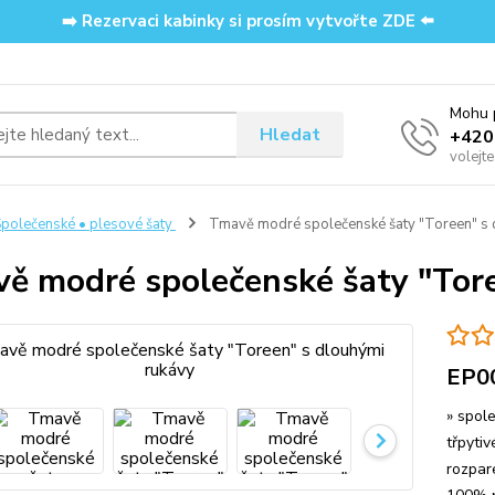
➡️ Rezervaci kabinky si prosím vytvořte ZDE ⬅️
Mohu p
Hledat
‭+42
volejt
polečenské • plesové šaty
Tmavě modré společenské šaty "Toreen" s 
ě modré společenské šaty "Tor
EP0
» spol
třpytiv
rozpar