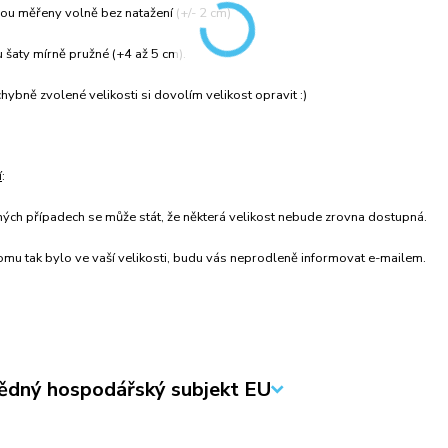
ou měřeny volně bez natažení (+/- 2 cm)
 šaty mírně pružné (+4 až 5 cm).
hybně zvolené velikosti si dovolím velikost opravit :)
í
:
ných případech se může stát, že některá velikost nebude zrovna dostupná.
mu tak bylo ve vaší velikosti, budu vás neprodleně informovat e-mailem.
dný hospodářský subjekt EU