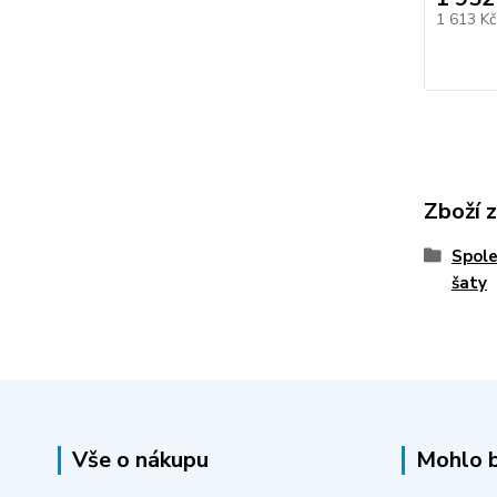
1 613 K
Zboží 
Spole
šaty
Vše o nákupu
Mohlo b