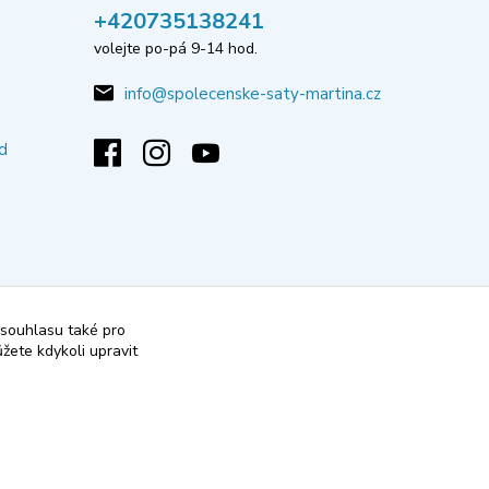
‭+420735138241
volejte po-pá 9-14 hod.
info@spolecenske-saty-martina.cz
d
 souhlasu také pro
žete kdykoli upravit