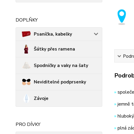
DOPLŇKY
Psaníčka, kabelky
Šátky přes ramena
Podro
Spodničky a vaky na šaty
Podrob
Neviditelné podprsenky
»
společe
Závoje
»
jemně t
»
hluboký 
PRO DÍVKY
»
plná zá