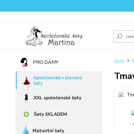
Úvod
S
PRO DÁMY
Tmav
Společenské • plesové
šaty
XXL společenské šaty
Šaty SKLADEM
Maturitní šaty