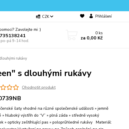
Přihlášení
CZK
omoci? Zavolejte mi :)
0
ks
0735138241
za
0,00 Kč
e po-pá 9-14 hod.
dlouhými rukávy
een" s dlouhými rukávy
Ohodnotit produkt
0739NB
ečenské šaty vhodné na různé společenské události » jemně
é » hluboký výstřih do “V” » plná záda » středně vysoký
ek » opticky zeštíhlující pas » poloprůhledné rukávy Materiál: