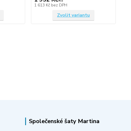
/
ks
1 613 Kč
bez DPH
Zvolit variantu
Společenské šaty Martina