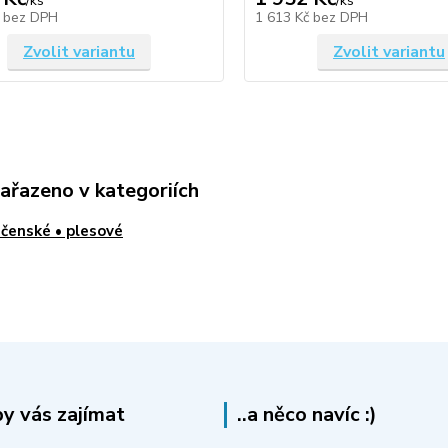
/
ks
/
ks
č
bez DPH
1 613 Kč
bez DPH
Zvolit variantu
Zvolit variantu
zařazeno v kategoriích
čenské • plesové
y vás zajímat
..a něco navíc :)