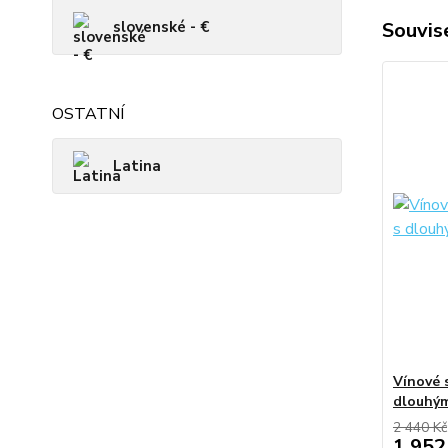
slovenské - €
Souvise
OSTATNÍ
Latina
Vínové 
dlouhým
2 440 Kč
1 952