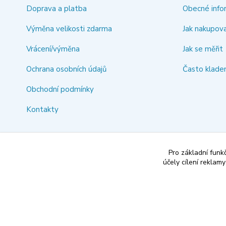
Doprava a platba
Obecné info
Výměna velikosti zdarma
Jak nakupov
Vrácení/výměna
Jak se měřit
Ochrana osobních údajů
Často klade
Obchodní podmínky
Kontakty
Pro základní funk
účely cílení reklam
document.head.appendChild(ehcjs);