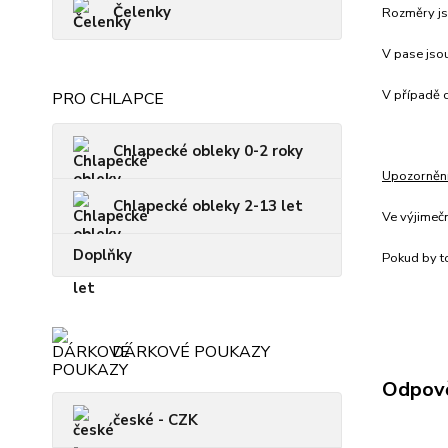
Čelenky
Rozměry js
V pase jsou
V případě c
PRO CHLAPCE
Chlapecké obleky 0-2 roky
Upozorněn
Chlapecké obleky 2-13 let
Ve výjimeč
Doplňky
Pokud by to
DÁRKOVÉ POUKAZY
Odpově
české - CZK