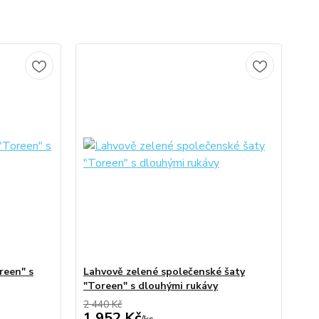
reen" s
Lahvově zelené společenské šaty
"Toreen" s dlouhými rukávy
2 440 Kč
1 952 Kč