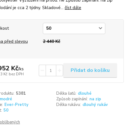
olyester Vyztužení na prsou: ne Způsob zapínání: na zip
odání je cca 2 týdny. Skladové...
číst dále
ikost
a před slevou
2 440 Kč
952 Kč
/
ks
Přidat do košíku
13 Kč
bez DPH
roduktu:
5381
Délka šatů:
dlouhé
modré
Způsob zapínání:
na zip
e:
Ever-Pretty
Délka rukávu:
dlouhý rukáv
t:
50
oblíbených