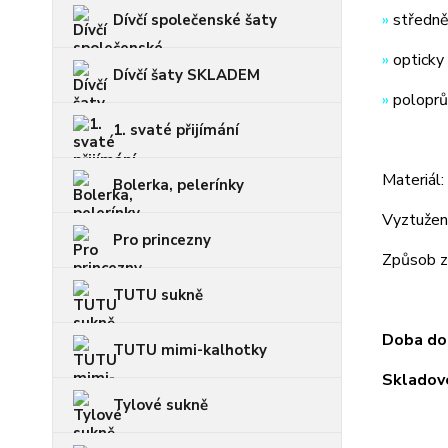
»
středně
Dívčí společenské šaty
»
opticky 
Dívčí šaty SKLADEM
»
poloprů
1. svaté přijímání
Materiál
Bolerka, pelerínky
Vyztužení
Pro princezny
Způsob za
TUTU sukně
Doba dod
TUTU mimi-kalhotky
Skladové
Tylové sukně