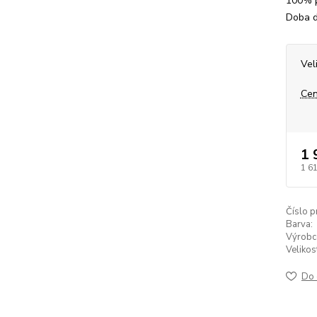
100% p
Doba d
Vel
Cen
1 
1 6
Číslo p
Barva:
Výrobc
Velikos
Do 