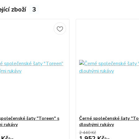
jící zboží
3
společenské šaty "Toreen" s
Černé společenské šaty "To
i rukávy
dlouhými rukávy
2 440 Kč
 Kč
1 952 Kč