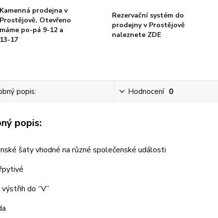
Kamenná prodejna v
Rezervační systém do
Prostějově. Otevřeno
prodejny v Prostějově
máme po-pá 9-12 a
naleznete ZDE
13-17
bný popis:
Hodnocení
0
ný popis:
nské šaty vhodné na různé společenské události
řpytivé
výstřih do “V”
da