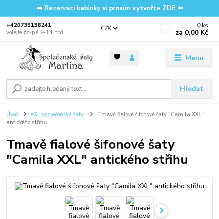
➡️ Rezervaci kabinky si prosím vytvořte ZDE ⬅️
0
ks
‭+420735138241
CZK
za
0,00 Kč
volejte po-pá 9-14 hod.
Menu
Hledat
Úvod
XXL společenské šaty
Tmavě fialové šifonové šaty "Camila XXL"
antického střihu
Tmavě fialové šifonové šaty
"Camila XXL" antického střihu