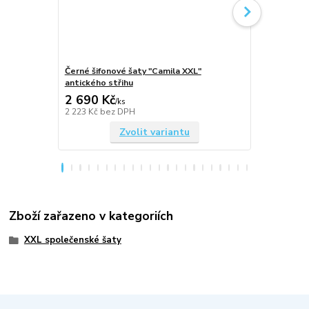
Černé šifonové šaty "Camila XXL"
Královsky m
antického střihu
XXL" antick
2 690 Kč
2 690 Kč
/
ks
2 223 Kč
bez DPH
2 223 Kč
bez
Zvolit variantu
Zboží zařazeno v kategoriích
XXL společenské šaty