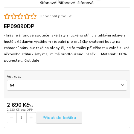
Ohodnotit produkt
EP09890DP
» krásné šifonové společenské šaty antického střihu s lehkými rukávy a
hustě skládaným výstřihem » ideální pro družičky, svatební hosty, na
zahradní párty, ale také na plesy, či jiné formální příležitosti » volná sukně
áčkového střihu » šaty mají mírně prodlouženou vlečku. Materiál: 100%
polyester...
číst dále
Velikost
2 690 Kč
/
ks
2 223 Kč
bez DPH
Přidat do košíku