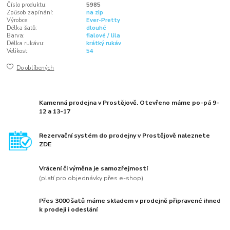
Číslo produktu:
5985
Způsob zapínání:
na zip
Výrobce:
Ever-Pretty
Délka šatů:
dlouhé
Barva:
fialové / lila
Délka rukávu:
krátký rukáv
Velikost:
54
Do oblíbených
Kamenná prodejna v Prostějově. Otevřeno máme po-pá 9-
12 a 13-17
Rezervační systém do prodejny v Prostějově naleznete
ZDE
Vrácení či výměna je samozřejmostí
(platí pro objednávky přes e-shop)
Přes 3000 šatů máme skladem v prodejně připravené ihned
k prodeji i odeslání