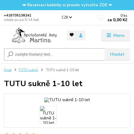
➡️ Rezervaci kabinky si prosím vytvořte ZDE ⬅️
0
ks
‭+420735138241
CZK
za
0,00 Kč
volejte po-pá 9-14 hod.
Menu
Hledat
Úvod
TUTU sukně
TUTU sukně 1-10 let
TUTU sukně 1-10 let