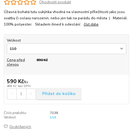
Ohodnotit produkt
Úžasná bohatá tutu sukýnka vhodná na slavnostní příležitosti jako jsou
svatby či oslavy narozenin, nebo jen tak na parádu do města :) Materiál:
100% polyester. Skladem ihned k odeslání.
číst dále
Velikost
Cena před
890 Kč
slevou
590 Kč
/
ks
488 Kč
bez DPH
Přidat do košíku
Číslo produktu:
7138
Velikost:
110
Do oblíbených