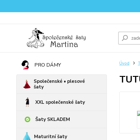
Úvod
PRO DÁMY
TUTU
Společenské • plesové
šaty
XXL společenské šaty
Šaty SKLADEM
Maturitní šaty