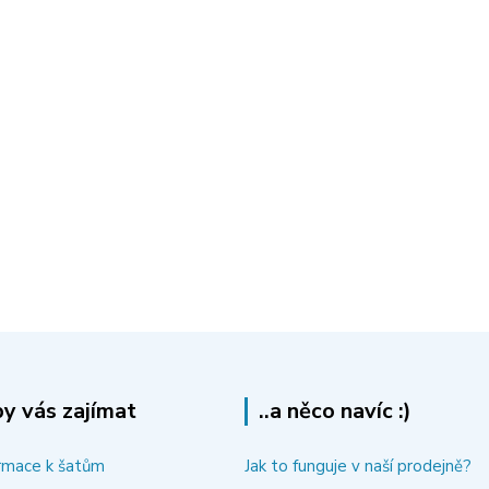
y vás zajímat
..a něco navíc :)
rmace k šatům
Jak to funguje v naší prodejně?