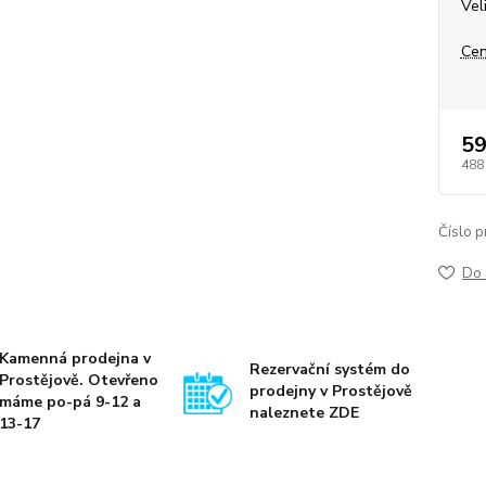
Vel
Cen
59
488
Číslo p
Do 
Kamenná prodejna v
Rezervační systém do
Prostějově. Otevřeno
prodejny v Prostějově
máme po-pá 9-12 a
naleznete ZDE
13-17