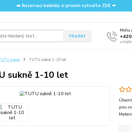
➡️ Rezervaci kabinky si prosím vytvořte ZDE ⬅️
Mohu p
Hledat
‭+42
volejt
TUTU sukně
TUTU sukně 1-10 let
 sukně 1-10 let
Úžasná
jsou s
Materi