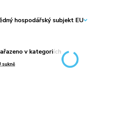
dný hospodářský subjekt EU
zařazeno v kategoriích
 sukně