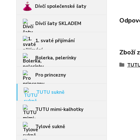
Dívčí společenské šaty
Odpově
Dívčí šaty SKLADEM
1. svaté přijímání
Zboží 
Bolerka, pelerínky
TUTU
Pro princezny
TUTU sukně
TUTU mimi-kalhotky
Tylové sukně