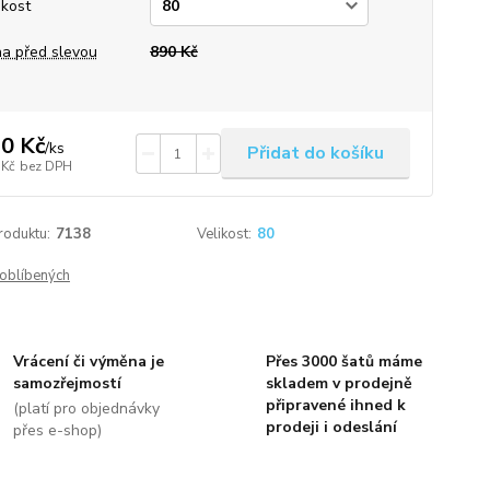
ikost
a před slevou
890 Kč
0 Kč
/
ks
Přidat do košíku
 Kč
bez DPH
roduktu:
7138
Velikost:
80
oblíbených
Vrácení či výměna je
Přes 3000 šatů máme
samozřejmostí
skladem v prodejně
připravené ihned k
(platí pro objednávky
prodeji i odeslání
přes e-shop)