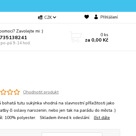
Přihlášení
CZK
omoci? Zavolejte mi :)
0
ks
0735138241
za
0,00 Kč
e po-pá 9-14 hod.
Ohodnotit produkt
 bohatá tutu sukýnka vhodná na slavnostní příležitosti jako
vatby či oslavy narozenin, nebo jen tak na parádu do města :)
ál: 100% polyester. Skladem ihned k odeslání.
číst dále