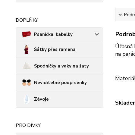
Podro
DOPLŇKY
Podrob
Psaníčka, kabelky
Úžasná b
Šátky přes ramena
na pará
Spodničky a vaky na šaty
Materiá
Neviditelné podprsenky
Závoje
Skladem
PRO DÍVKY