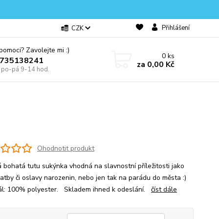
Přihlášení
CZK
omoci? Zavolejte mi :)
0
ks
0735138241
za
0,00 Kč
e po-pá 9-14 hod.
Ohodnotit produkt
 bohatá tutu sukýnka vhodná na slavnostní příležitosti jako
vatby či oslavy narozenin, nebo jen tak na parádu do města :)
ál: 100% polyester. Skladem ihned k odeslání.
číst dále