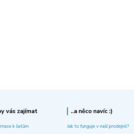
y vás zajímat
..a něco navíc :)
rmace k šatům
Jak to funguje v naší prodejně?