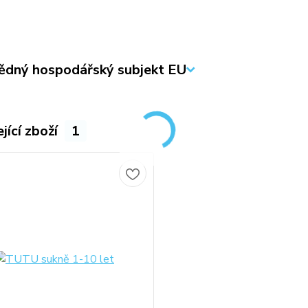
dný hospodářský subjekt EU
jící zboží
1