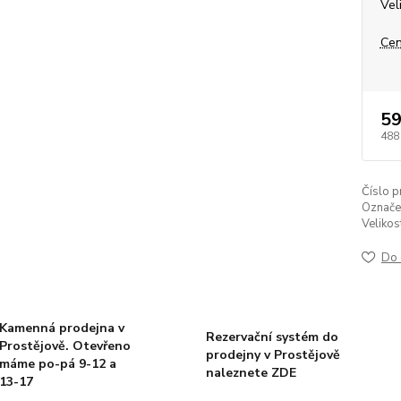
Vel
Cen
59
488
Číslo p
Označen
Velikos
Do 
Kamenná prodejna v
Rezervační systém do
Prostějově. Otevřeno
prodejny v Prostějově
máme po-pá 9-12 a
naleznete ZDE
13-17