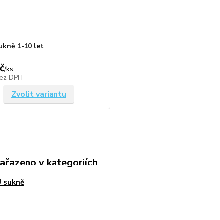
kně 1-10 let
č
/
ks
ez DPH
Zvolit variantu
zařazeno v kategoriích
 sukně