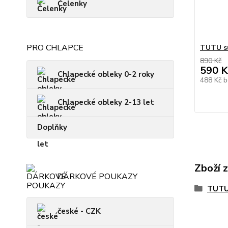
Čelenky
PRO CHLAPCE
TUTU su
890 Kč
590 K
Chlapecké obleky 0-2 roky
488 Kč
b
Chlapecké obleky 2-13 let
Doplňky
Zboží 
DÁRKOVÉ POUKAZY
TUTU
české - CZK