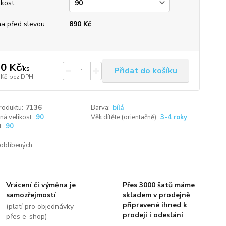
ikost
a před slevou
890 Kč
0 Kč
/
ks
Přidat do košíku
 Kč
bez DPH
roduktu:
7136
Barva:
bílá
á velikost:
90
Věk dítěte (orientačně):
3-4 roky
t:
90
oblíbených
Vrácení či výměna je
Přes 3000 šatů máme
samozřejmostí
skladem v prodejně
připravené ihned k
(platí pro objednávky
prodeji i odeslání
přes e-shop)