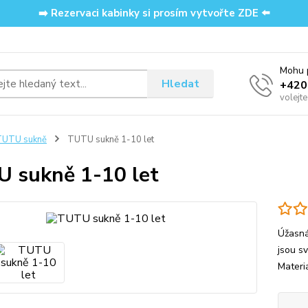
➡️ Rezervaci kabinky si prosím vytvořte ZDE ⬅️
Mohu p
Hledat
‭+42
volejt
TUTU sukně
TUTU sukně 1-10 let
 sukně 1-10 let
Úžasná
jsou s
Materi