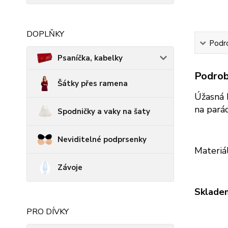
DOPLŇKY
Podro
Psaníčka, kabelky
Podrob
Šátky přes ramena
Úžasná b
na pará
Spodničky a vaky na šaty
Neviditelné podprsenky
Materiá
Závoje
Skladem
PRO DÍVKY