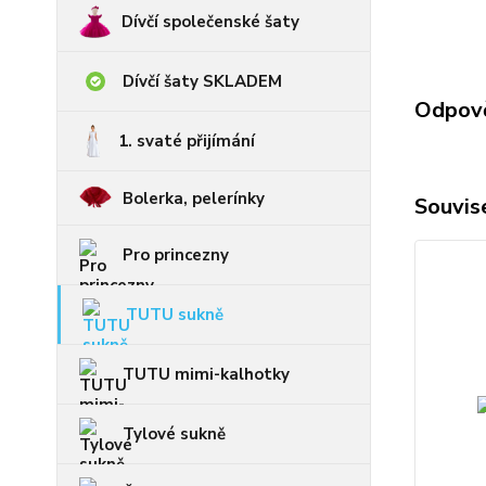
Dívčí společenské šaty
Dívčí šaty SKLADEM
Odpově
1. svaté přijímání
Bolerka, pelerínky
Souvise
Pro princezny
TUTU sukně
TUTU mimi-kalhotky
Tylové sukně