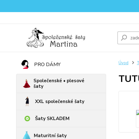
Úvod
PRO DÁMY
TUTU
Společenské • plesové
šaty
XXL společenské šaty
Šaty SKLADEM
Maturitní šaty