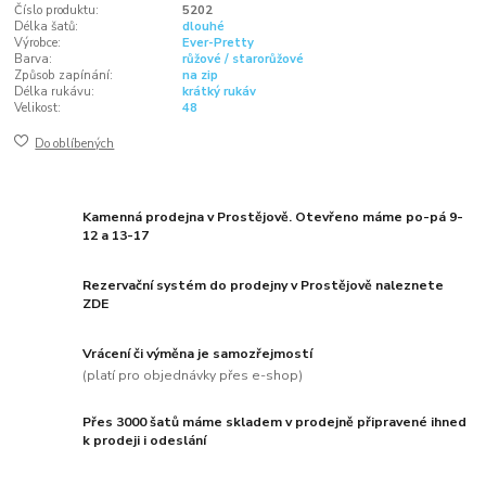
Číslo produktu:
5202
Délka šatů:
dlouhé
Výrobce:
Ever-Pretty
Barva:
růžové / starorůžové
Způsob zapínání:
na zip
Délka rukávu:
krátký rukáv
Velikost:
48
Do oblíbených
Kamenná prodejna v Prostějově. Otevřeno máme po-pá 9-
12 a 13-17
Rezervační systém do prodejny v Prostějově naleznete
ZDE
Vrácení či výměna je samozřejmostí
(platí pro objednávky přes e-shop)
Přes 3000 šatů máme skladem v prodejně připravené ihned
k prodeji i odeslání